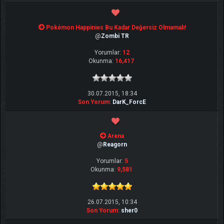
Pokémon Happinies Bu Kadar Değersiz Olmamalı!
@
Zombi TR
Yorumlar:
12
Okunma:
16,417
30.07.2015, 18:34
Son Yorum
:
DarK_ForcE
Arena
@
Reagorn
Yorumlar:
5
Okunma:
9,581
26.07.2015, 10:34
Son Yorum
:
sher0