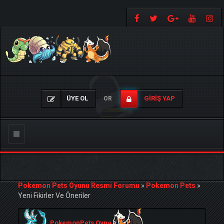
ÜYE OL
GIRIŞ YAP
OR
Gezinmeyi
Değiştir
Pokemon Pets Oyunu Resmi Forumu
»
Pokemon Pets
»
Yeni Fikirler Ve Öneriler
PokemonPets Oyna