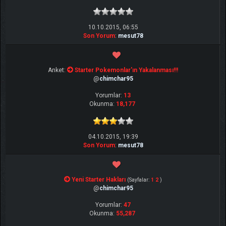
10.10.2015, 06:55
Son Yorum
:
mesut78
Anket:
Starter Pokemonlar'ın Yakalanması!!!
@
chimchar95
Yorumlar:
13
Okunma:
18,177
04.10.2015, 19:39
Son Yorum
:
mesut78
Yeni Starter Hakları
(Sayfalar:
1
2
)
@
chimchar95
Yorumlar:
47
Okunma:
55,287