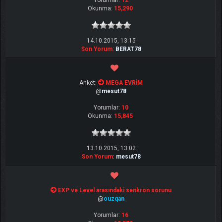
Yorumlar:
12
Okunma:
15,290
14.10.2015, 13:15
Son Yorum
:
BERAT78
Anket:
MEGA EVRİM
@
mesut78
Yorumlar:
10
Okunma:
15,845
13.10.2015, 13:02
Son Yorum
:
mesut78
EXP ve Level arasındaki senkron sorunu
@
ouzqan
Yorumlar:
16