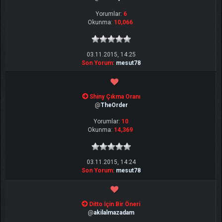
Yorumlar:
6
Okunma:
10,066
03.11.2015, 14:25
Son Yorum
:
mesut78
Shiny Çıkma Oranı
@
TheOrder
Yorumlar:
10
Okunma:
14,369
03.11.2015, 14:24
Son Yorum
:
mesut78
Ditto İçin Bir Öneri
@
akilalmazadam