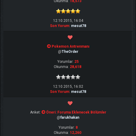
Okunma:
18,573
12.10.2015, 16:04
Son Yorum
:
mesut78
Pokemon Antrenmanı
@
TheOrder
Yorumlar:
25
Okunma:
28,618
12.10.2015, 16:02
Son Yorum
:
mesut78
Anket:
Öneri: Foruma Eklenecek Bölümler
@
farukhakan
Yorumlar:
8
Okunma:
12,260