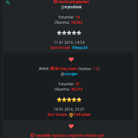
Harita arkaplanları
@
trytothink
Yorumlar:
14
Okunma:
18,253
11.01.2016, 14:24
Son Yorum
:
Yilmaz20
Anket:
Bir kaç öneri
(Sayfalar:
1
2
)
@
ouzqan
Yorumlar:
31
Okunma:
39,216
10.01.2016, 23:27
Son Yorum
:
CeFurkan
oyundaki oyunucu sayısının artması için...