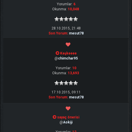
Yorumlar:
6
Okunma:
10,048
28.10.2015, 21:48
Son Yorum
:
mesut78
Keşkeeee
@
chimchar95
Yorumlar:
10
Okunma:
13,693
17.10.2015, 09:11
Son Yorum
:
mesut78
sayaç önerisi
@
Aokiji