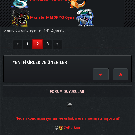
MonsterMMORPG Oyna
Forumu Görüntüleyenler: 141 Ziyaretçi
(current)
1
2
3
YENI FIKIRLER VE ÖNERILER
FORUM DUYURULARI
Neden konu açamıyorum veya link içeren mesaj atamıyorum?
@
CeFurkan