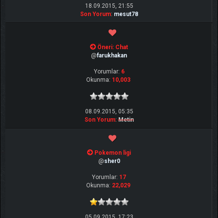
18.09.2015, 21:55
Son Yorum
:
mesut78
Öneri: Chat
@
farukhakan
Yorumlar:
6
Okunma:
10,003
08.09.2015, 05:35
Son Yorum
:
Metin
Pokemon ligi
@
sher0
Yorumlar:
17
Okunma:
22,029
05.09.2015, 17:23