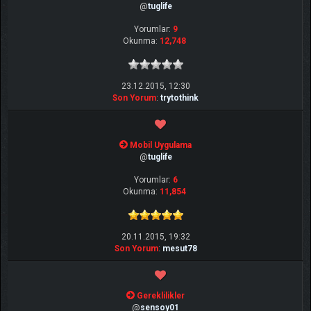
@
tuglife
Yorumlar:
9
Okunma:
12,748
23.12.2015, 12:30
Son Yorum
:
trytothink
Mobil Uygulama
@
tuglife
Yorumlar:
6
Okunma:
11,854
20.11.2015, 19:32
Son Yorum
:
mesut78
Gereklilikler
@
sensoy01