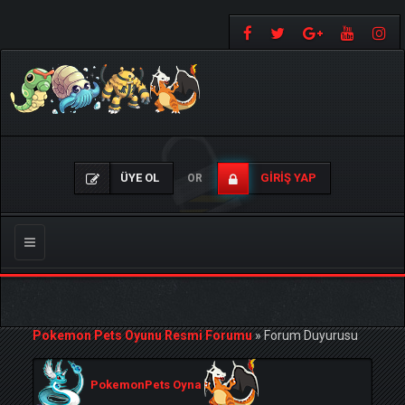
ÜYE OL
GIRIŞ YAP
OR
Gezinmeyi
Değiştir
Pokemon Pets Oyunu Resmi Forumu
»
Forum Duyurusu
PokemonPets Oyna