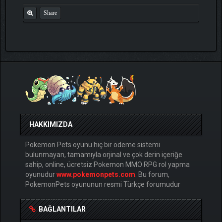
Share
HAKKIMIZDA
Pokemon Pets oyunu hiç bir ödeme sistemi
bulunmayan, tamamıyla orjinal ve çok derin içeriğe
sahip, online, ücretsiz Pokemon MMO RPG rol yapma
oyunudur
www.pokemonpets.com
. Bu forum,
PokemonPets oyununun resmi Türkçe forumudur
BAĞLANTILAR