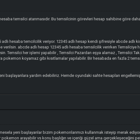
hesaba temsilci atanmasıdır. Bu temsilcinin görevleri hesap sahibine göre daha k
dlı hesaba temcilcilik veriyor. 12345 adlı hesap kendi şifresiyle abcde adlı kişi
e verilsin. abcde adlı hesap 12345 adlı hesaba temsilcilik verirken Temsilciye h
nsin. Temsilci her işlemi yapabilir , Temsilci Pazardan eşya alamaz , Temsilci 
 pokemon koyamaz gibi kısıtlamalar yapılabilir. Bir hesabada en fazla 2 temsilc
eni başlayanlara yardım edebiliriz. Hemde oyundaki sahte hesapları engellemiş 
mesela yeni başlayanlar bizim pokemonlarımızı kullanmak isteyip merak ediyorl
 pokemon arayabilir vs konu başlığın ve içeriği güzel ama gerçekleşeceğini 