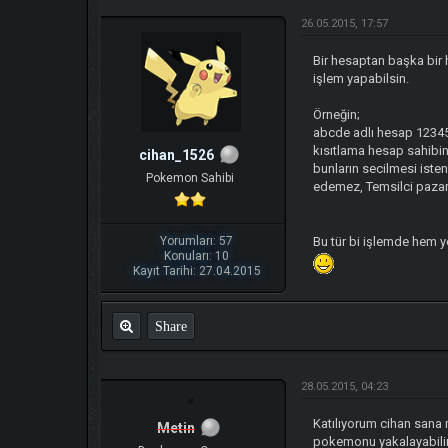
26.05.2015, 17:57
Bir hesaptan başka bir 
işlem yapabilsin.
Örneğin;
abcde adlı hesap 12345 a
kısıtlama hesap sahibin
cihan_1526
bunların secilmesi iste
Pokemon Sahibi
edemez, Temsilci pazara
Yorumları: 57
Bu tür bi işlemde hem y
Konuları: 10
Kayıt Tarihi: 27.04.2015
Share
28.05.2015, 04:23
Katılıyorum cihan sana 
Metin
pokemonu yakalayabilir