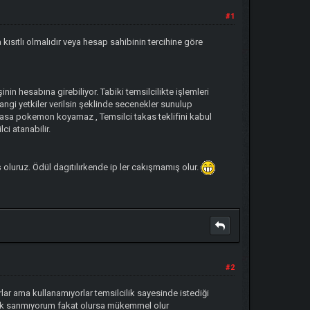
#1
ısıtlı olmalıdır veya hesap sahibinin tercihine göre
nin hesabına girebiliyor. Tabiki temsilcilikte işlemleri
angi yetkiler verilsin şeklinde secenekler sunulup
Takasa pokemon koyamaz , Temsilci takas teklifini kabul
i atanabilir.
oluruz. Ödül dagıtılırkende ip ler cakışmamış olur.
#2
ar ama kullanamıyorlar temsilcilik sayesinde istediği
pek sanmıyorum fakat olursa mükemmel olur