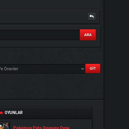
ARA
OYUNLAR
Pokemon Pets Oyununu Oyna