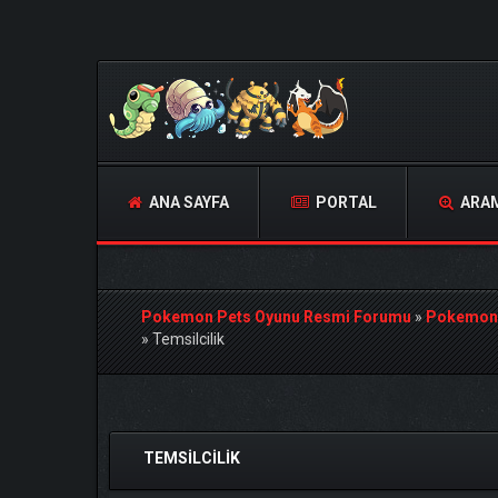
ANA SAYFA
PORTAL
ARA
Pokemon Pets Oyunu Resmi Forumu
»
Pokemon
»
Temsilcilik
Derecelendirme: 0/5 - 0 oy
1
2
3
4
5
TEMSILCILIK