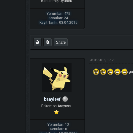
Banlanmış Oyuncu
Yorumları: 475
Konuları: 24
Kayıt Tarihi: 03.04.2015
Share
28.05.2015, 17:20
gü
baayleef
Pokemon Arayıcısı
Yorumları: 12
Konuları: 0