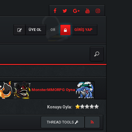
ÜYE OL
GIRIŞ YAP
OR
MonsterMMORPG Oyna
Konuyu Oyla:
THREAD TOOLS