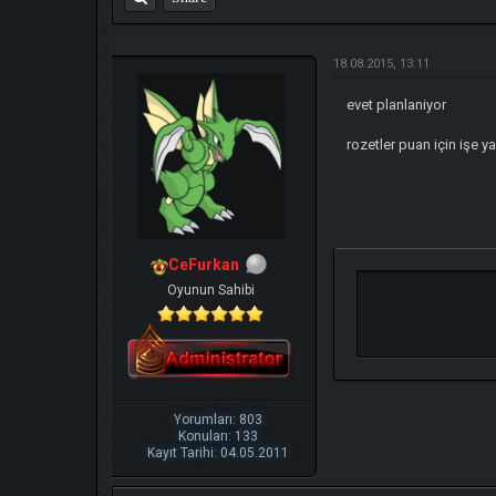
18.08.2015, 13:11
evet planlaniyor
rozetler puan için işe ya
CeFurkan
Oyunun Sahibi
Yorumları: 803
Konuları: 133
Kayıt Tarihi: 04.05.2011