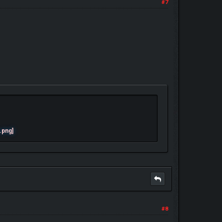
#7
#8