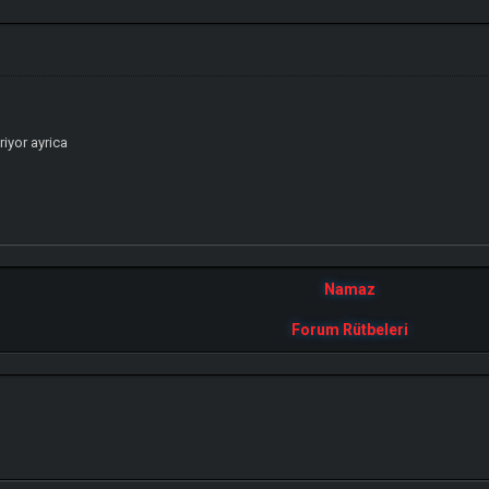
riyor ayrica
Namaz
Forum Rütbeleri