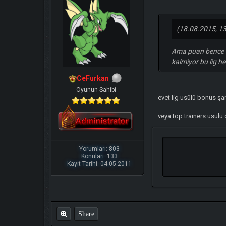
(18.08.2015, 13
Ama puan bence ço
kalmiyor bu lig he
CeFurkan
Oyunun Sahibi
evet lig usülü bonus şan
veya top trainers usülü 
Yorumları: 803
Konuları: 133
Kayıt Tarihi: 04.05.2011
Share