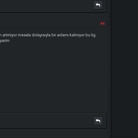
#6
 artmiyor mesela dolayısıyla bir anlamı kalmiyor bu lig
oyarim