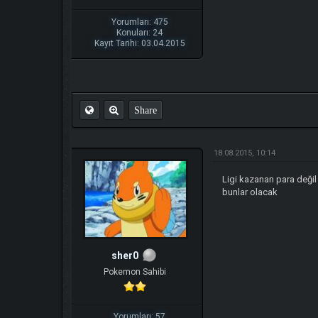
Yorumları: 475
Konuları: 24
Kayıt Tarihi: 03.04.2015
Share
18.08.2015, 10:14
Ligi kazanan para değil
bunlar olacak
sher0
Pokemon Sahibi
Yorumları: 57