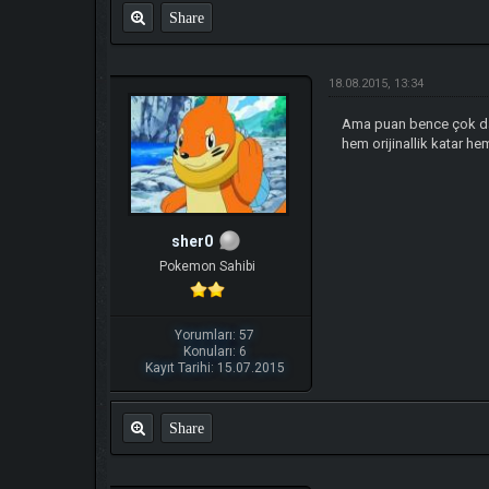
Share
18.08.2015, 13:34
Ama puan bence çok da ö
hem orijinallik katar hem
sher0
Pokemon Sahibi
Yorumları: 57
Konuları: 6
Kayıt Tarihi: 15.07.2015
Share