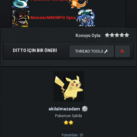
MonsterMMORPG Oyna
Konuyu Oyla:
DITTO İÇIN BIR ÖNERI
THREAD TOOLS
akilalmazadam
Pokemon Sahibi
Yorumları: 31