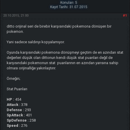
Konuları: 5
Kayıt Tarihi: 31.07.2015
20.10.2015, 21:00
#1
ditto orijinal seri de birebir karşısındaki pokemona dönüşen bir
pokemon.
Yani sadece saldırıyı kopyalamıyor.
Oyunda karşısındaki pokemona dönüşmeyi geçtim de en azından stat
değerleri düşük olan dittonun kendi düşük stat puanları değil de
karşısındaki pokemonun stat puanlarının en azından yarısına sahip
olması orijinalliğe yakınlaştırır.
Örneğin;
Stat Puanları
HP :
454
Attack :
378
Defense :
293
SpAttack :
401
SpDefense :
258
Speed :
276