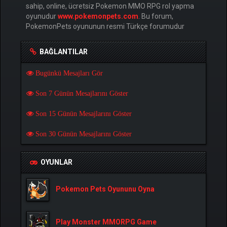
sahip, online, ücretsiz Pokemon MMO RPG rol yapma
oyunudur
www.pokemonpets.com
. Bu forum,
PokemonPets oyununun resmi Türkçe forumudur
BAĞLANTILAR
Bugünkü Mesajları Gör
Son 7 Günün Mesajlarını Göster
Son 15 Günün Mesajlarını Göster
Son 30 Günün Mesajlarını Göster
OYUNLAR
Pokemon Pets Oyununu Oyna
Play Monster MMORPG Game