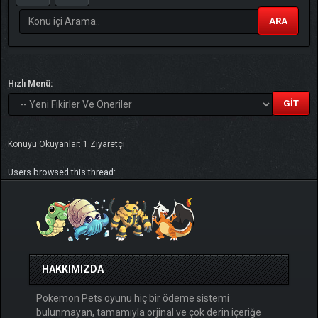
ARA
Hızlı Menü:
Konuyu Okuyanlar: 1 Ziyaretçi
Users browsed this thread:
HAKKIMIZDA
Pokemon Pets oyunu hiç bir ödeme sistemi
bulunmayan, tamamıyla orjinal ve çok derin içeriğe