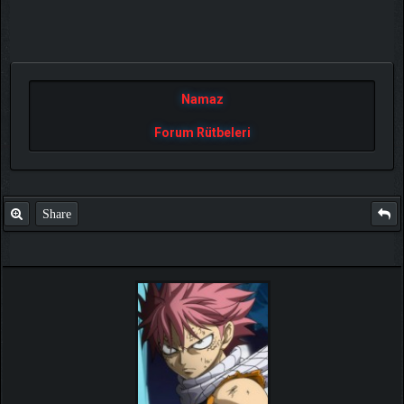
Namaz
Forum Rütbeleri
Share