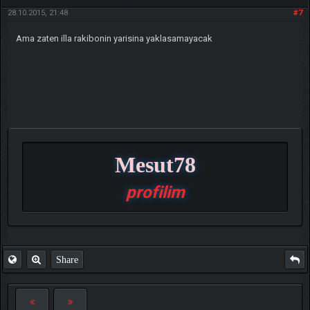
28.10.2015, 21:48
#7
Ama zaten illa rakibonin yarisina yaklasamayacak
Mesut78
profilim
Share