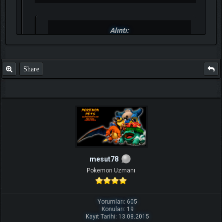
Alıntı:
Güzel Günler Mazide
Kaldııı
Share
mesut78
Pokemon Uzmanı
Yorumları: 605
Konuları: 19
Kayıt Tarihi: 13.08.2015