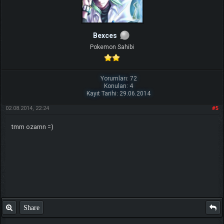
Bexces
Pokemon Sahibi
Yorumları: 72
Konuları: 4
Kayıt Tarihi: 29.06.2014
02.08.2014, 22:24
#5
tmm ozamn =)
Share