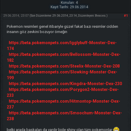
Konuları: 4
Kayıt Tarihi: 29.06.2014
29.06.2014, 23:07
#1
(Son Düzenleme: 29.06.2014, 23:14, Düzenleyen:
Bexces
.)
Pokemon resimleri genel itibariyle güzel fakat bazı resimler cidden
insanın göz zevkini bozuyor örneğin
https://beta.pokemonpets.com/Igglybuff-Monster-Dex-
174
https://beta.pokemonpets.com/Bellossom-Monster-Dex-
182
https://beta.pokemonpets.com/Steelix-Monster-Dex-208
https://beta.pokemonpets.com/Slowking-Monster-Dex-
199
https://beta.pokemonpets.com/Kingdra-Monster-Dex-230
https://beta.pokemonpets.com/Porygon2-Monster-Dex-
233
https://beta.pokemonpets.com/Hitmontop-Monster-Dex-
237
https://beta.pokemonpets.com/Smoochum-Monster-Dex-
238
belki arada başkaları da vardır bide shiny olan tüm pokemonlar