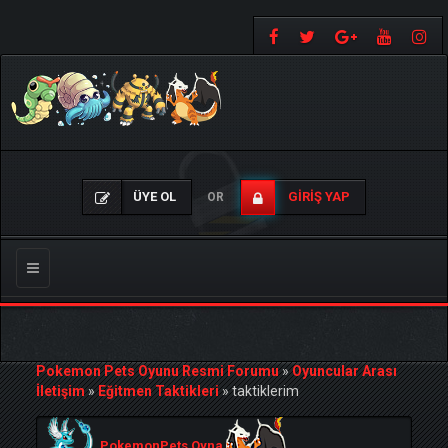
ÜYE OL
GIRIŞ YAP
OR
Gezinmeyi
Değiştir
Pokemon Pets Oyunu Resmi Forumu
»
Oyuncular Arası
İletişim
»
Eğitmen Taktikleri
»
taktiklerim
PokemonPets Oyna