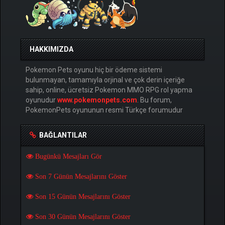
HAKKIMIZDA
Pokemon Pets oyunu hiç bir ödeme sistemi
bulunmayan, tamamıyla orjinal ve çok derin içeriğe
sahip, online, ücretsiz Pokemon MMO RPG rol yapma
oyunudur
www.pokemonpets.com
. Bu forum,
PokemonPets oyununun resmi Türkçe forumudur
BAĞLANTILAR
Bugünkü Mesajları Gör
Son 7 Günün Mesajlarını Göster
Son 15 Günün Mesajlarını Göster
Son 30 Günün Mesajlarını Göster