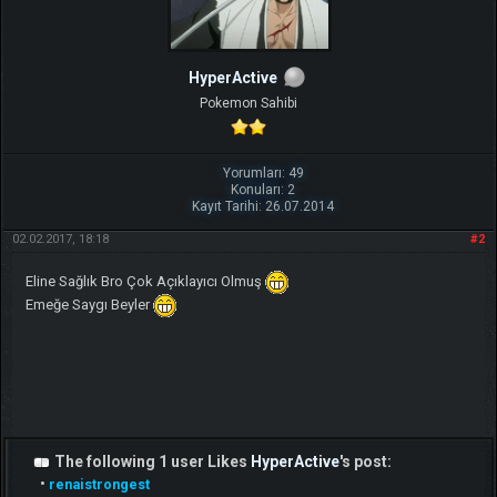
HyperActive
Pokemon Sahibi
Yorumları: 49
Konuları: 2
Kayıt Tarihi: 26.07.2014
02.02.2017, 18:18
#2
Eline Sağlık Bro Çok Açıklayıcı Olmuş
Emeğe Saygı Beyler
The following 1 user Likes
HyperActive
's post:
•
renaistrongest