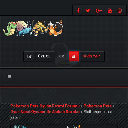
ÜYE OL
GIRIŞ YAP
OR
Gezinmeyi
Değiştir
Pokemon Pets Oyunu Resmi Forumu
»
Pokemon Pets
»
Oyun Nasıl Oynanır İle Alakalı Sorular
»
Skill seçimi nasıl
yapılır