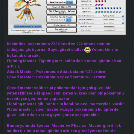
Resimdeki pokemonda 222 Speed ve 222 Attack statının
olduğunu görüyoruz. Gayet güzel statlar
Yeteneklerine
bakacak olursak ;
Fighting Master :Fighting tarzı saldırıların temel gücünü %40
arttırır.
Attack Master : Pokemonun Attack statını %30 arttırır.
Speed Master : Pokemonun Speed statını %30 arttırır.
Speed master saldırı tipi pokemonlar için çok güzel bir
yetenektir.Hele ki speed statı zaten yüksek olan bir pokemonu
neredeyse geçilemez yapacaktır.
Fighting master gibi her türün kendine özel masteryleri vardır.
Water master , steel master vs.Eğer pokemonun bu tiplerde
güzel saldırıları varsa gayet işinize yarayacaktır.
Bunun yanında Special Master ve Physical Master gibi direk
saldırı türünün temel gücünü arttıran güzel yetenekler de