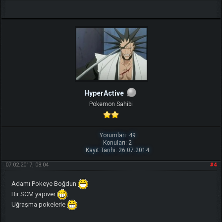
HyperActive
Pokemon Sahibi
Yorumları: 49
Konuları: 2
Kayıt Tarihi: 26.07.2014
07.02.2017, 08:04
#4
Adamı Pokeye Boğdun
Bir SCM yapıver
Uğraşma pokelerle