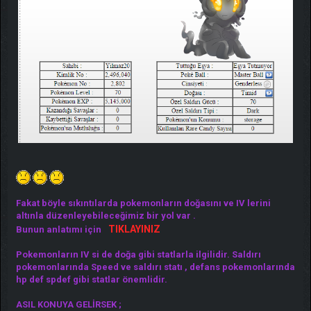
Fakat böyle sıkıntılarda pokemonların doğasını ve IV lerini
altınla düzenleyebileceğimiz bir yol var .
TIKLAYINIZ
Bunun anlatımı için
Pokemonların IV si de doğa gibi statlarla ilgilidir. Saldırı
pokemonlarında Speed ve saldırı statı , defans pokemonlarında
hp def spdef gibi statlar önemlidir.
ASIL KONUYA GELİRSEK ;