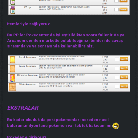
itemleriyle sağlıyoruz.
Bu PP ler Pokecenter da iyileştirildikten sonra fullenir.Ve ya
Arcanum denilen markette bulabilceğiniz itemleri de savaş
sırasında ve ya sonrasında kullanabilirsiniz.
EKSTRALAR
Bu kadar okuduk da peki pokemonları nereden nasıl
bulurum,milyon tane pokemon var tek tek bakıcam mı
Pokedex e giriyoruz.