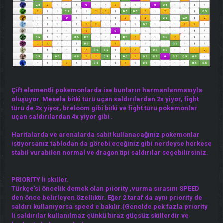
Çift elementli pokemonlarda ise bunların harmanlanmasıyla
oluşuyor. Mesela bitki türü uçan saldırılardan 2x yiyor, fight
türü de 2x yiyor, breloom gibi bitki ve fight türü pokemonlar
uçan saldırılardan 4x yiyor gibi .
Haritalarda ve arenalarda sabit kullanacağınız pokemonlar
istiyorsanız tablodan da görebileceğiniz gibi nerdeyse herkese
stabil vurabilen normal ve dragon tipi saldırılar seçebilirsiniz.
PRIORITY li skiller.
Türkçe'si öncelik demek olan priority ,vurma sırasını SPEED
den önce belirleyen özelliktir. Eğer 2 taraf da aynı priority de
saldırı kullanıyorsa speed e bakılır.(Genelde pek fazla priority
li saldırılar kullanılmaz çünkü biraz güçsüz skillerdir ve