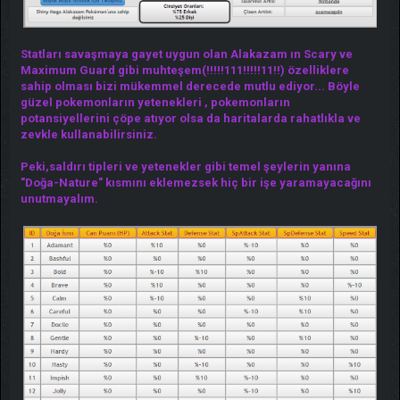
Statları savaşmaya gayet uygun olan Alakazam ın Scary ve
Maximum Guard gibi muhteşem(!!!!!111!!!!!11!!) özelliklere
sahip olması bizi mükemmel derecede mutlu ediyor... Böyle
güzel pokemonların yetenekleri , pokemonların
potansiyellerini çöpe atıyor olsa da haritalarda rahatlıkla ve
zevkle kullanabilirsiniz.
Peki,saldırı tipleri ve yetenekler gibi temel şeylerin yanına
"Doğa-Nature" kısmını eklemezsek hiç bir işe yaramayacağını
unutmayalım.