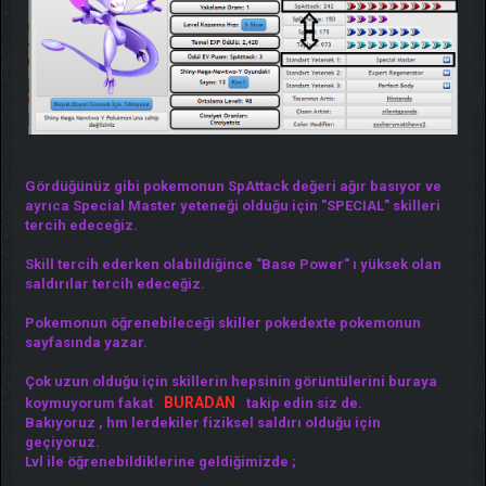
Gördüğünüz gibi pokemonun SpAttack değeri ağır basıyor ve
ayrıca Special Master yeteneği olduğu için "SPECIAL" skilleri
tercih edeceğiz.
Skill tercih ederken olabildiğince "Base Power" ı yüksek olan
saldırılar tercih edeceğiz.
Pokemonun öğrenebileceği skiller pokedexte pokemonun
sayfasında yazar.
Çok uzun olduğu için skillerin hepsinin görüntülerini buraya
BURADAN
koymuyorum fakat
takip edin siz de.
Bakıyoruz , hm lerdekiler fiziksel saldırı olduğu için
geçiyoruz.
Lvl ile öğrenebildiklerine geldiğimizde ;