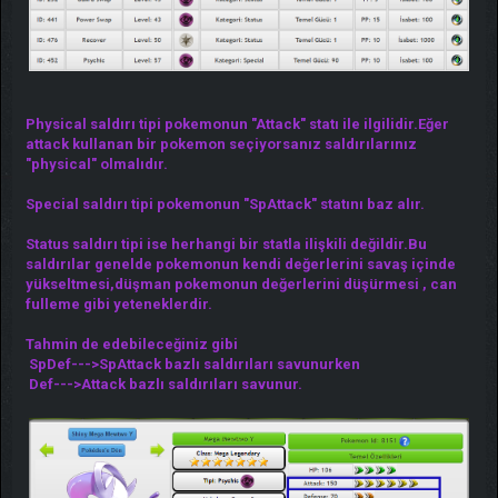
Physical saldırı tipi pokemonun "Attack" statı ile ilgilidir.Eğer
attack kullanan bir pokemon seçiyorsanız saldırılarınız
"physical" olmalıdır.
Special saldırı tipi pokemonun "SpAttack" statını baz alır.
Status saldırı tipi ise herhangi bir statla ilişkili değildir.Bu
saldırılar genelde pokemonun kendi değerlerini savaş içinde
yükseltmesi,düşman pokemonun değerlerini düşürmesi , can
fulleme gibi yeteneklerdir.
Tahmin de edebileceğiniz gibi
SpDef--->SpAttack bazlı saldırıları savunurken
Def--->Attack bazlı saldırıları savunur.