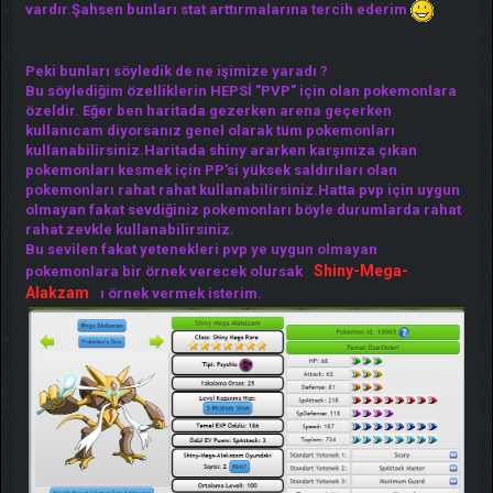
vardır.Şahsen bunları stat arttırmalarına tercih ederim
Peki bunları söyledik de ne işimize yaradı ?
Bu söylediğim özelliklerin HEPSİ "PVP" için olan pokemonlara
özeldir. Eğer ben haritada gezerken arena geçerken
kullanıcam diyorsanız genel olarak tüm pokemonları
kullanabilirsiniz.Haritada shiny ararken karşınıza çıkan
pokemonları kesmek için PP'si yüksek saldırıları olan
pokemonları rahat rahat kullanabilirsiniz.Hatta pvp için uygun
olmayan fakat sevdiğiniz pokemonları böyle durumlarda rahat
rahat zevkle kullanabilirsiniz.
Bu sevilen fakat yetenekleri pvp ye uygun olmayan
Shiny-Mega-
pokemonlara bir örnek verecek olursak
Alakzam
ı örnek vermek isterim.