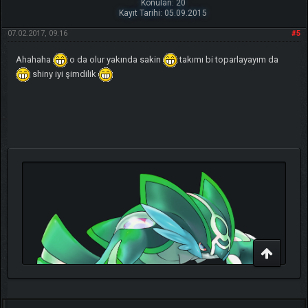
Konuları: 20
Kayıt Tarihi: 05.09.2015
07.02.2017, 09:16
#5
Ahahaha
o da olur yakında sakin
takımı bi toparlayayım da
shiny iyi şimdilik