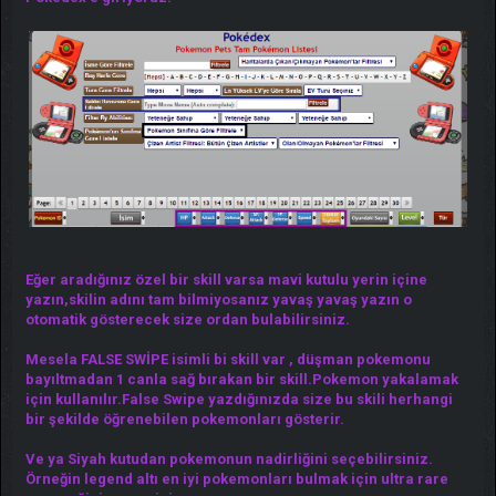
Eğer aradığınız özel bir skill varsa mavi kutulu yerin içine
yazın,skilin adını tam bilmiyosanız yavaş yavaş yazın o
otomatik gösterecek size ordan bulabilirsiniz.
Mesela FALSE SWİPE isimli bi skill var , düşman pokemonu
bayıltmadan 1 canla sağ bırakan bir skill.Pokemon yakalamak
için kullanılır.False Swipe yazdığınızda size bu skili herhangi
bir şekilde öğrenebilen pokemonları gösterir.
Ve ya Siyah kutudan pokemonun nadirliğini seçebilirsiniz.
Örneğin legend altı en iyi pokemonları bulmak için ultra rare