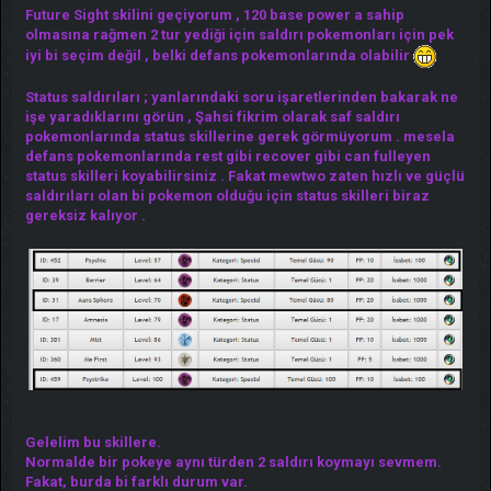
Future Sight skilini geçiyorum , 120 base power a sahip
olmasına rağmen 2 tur yediği için saldırı pokemonları için pek
iyi bi seçim değil , belki defans pokemonlarında olabilir
Status saldırıları ; yanlarındaki soru işaretlerinden bakarak ne
işe yaradıklarını görün , Şahsi fikrim olarak saf saldırı
pokemonlarında status skillerine gerek görmüyorum . mesela
defans pokemonlarında rest gibi recover gibi can fulleyen
status skilleri koyabilirsiniz . Fakat mewtwo zaten hızlı ve güçlü
saldırıları olan bi pokemon olduğu için status skilleri biraz
gereksiz kalıyor .
Gelelim bu skillere.
Normalde bir pokeye aynı türden 2 saldırı koymayı sevmem.
Fakat, burda bi farklı durum var.