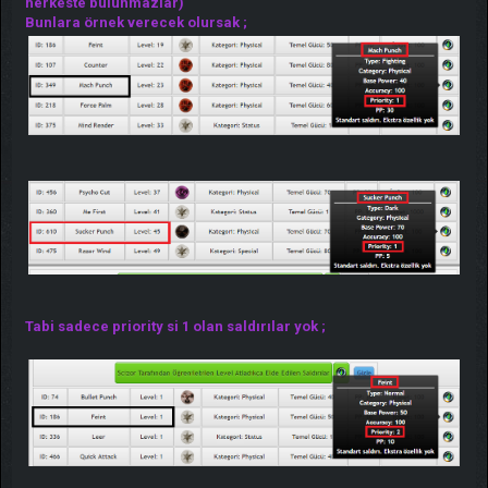
herkeste bulunmazlar)
Bunlara örnek verecek olursak ;
Tabi sadece priority si 1 olan saldırılar yok ;