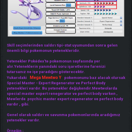
Skill seçimlerinden saldırı tipi-stat uyumundan sonra gelen
önemli bilgi pokemonun yetenekleridir.
Yetenekler Pokédex'te pokemonun sayfasında yer
alır.Yeteneklerin yanındaki soru işaretlerine farenizi
tutarsanız ne işe yaradığını gösterecektir.
Mega Mewtwo Y
Yukarıdaki
pokemonunu baz alacak olursak
Special Master - Expert Regenerator ve Perfect Body
yetenekleri vardır. Bu yetenekler değişkendir.Mewtwolarda
special master expert renegerator ve perfect body varken ,
Mewlerde psychic master expert regenerator ve perfect body
vardır , gibi.
Genel olarak saldırı ve savunma pokemonlarında aradığımız
yetenekler vardır.
Örneğin ;