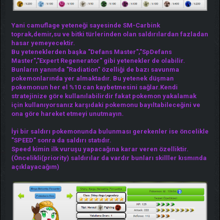
Yani camuflage yeteneği sayesinde SM-Carbink
toprak,demir,su ve bitki türlerinden olan saldırılardan fazladan
hasar yemeyecektir.
Bu yeteneklerden başka "Defans Master","SpDefans
Master","Expert Regenerator" gibi yetenekler de olabilir.
Bunların yanında "Radiation" özelliği de bazı savunma
pokemonlarında yer almaktadır. Bu yetenek düşman
pokemonun her el %10 can kaybetmesini sağlar.Kendi
stratejinize göre kullanılabilirdir fakat pokemon yakalamak
için kullanıyorsanız karşıdaki pokemonu bayıltabileceğini ve
ona göre hareket etmeyi unutmayın.
İyi bir saldırı pokemonunda bulunması gerekenler ise öncelikle
"SPEED" sonra da saldırı statıdır.
Speed kimin ilk vuruşu yapacağına karar veren özelliktir.
(Öncelikli(priority) saldırılar da vardır bunları skilller kısmında
açıklayacağım)