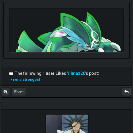
The following 1 user Likes
Yilmaz20
's post:
•
renaistrongest
Share
TIKLA
Benim ve diğer eğitmenlerin taktikleri için