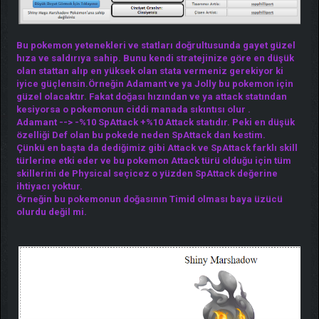
Bu pokemon yetenekleri ve statları doğrultusunda gayet güzel
hıza ve saldırıya sahip. Bunu kendi stratejinize göre en düşük
olan stattan alıp en yüksek olan stata vermeniz gerekiyor ki
iyice güçlensin.Örneğin Adamant ve ya Jolly bu pokemon için
güzel olacaktır. Fakat doğası hızından ve ya attack statından
kesiyorsa o pokemonun ciddi manada sıkıntısı olur .
Adamant --> -%10 SpAttack +%10 Attack statıdır. Peki en düşük
özelliği Def olan bu pokede neden SpAttack dan kestim.
Çünkü en başta da dediğimiz gibi Attack ve SpAttack farklı skill
türlerine etki eder ve bu pokemon Attack türü olduğu için tüm
skillerini de Physical seçicez o yüzden SpAttack değerine
ihtiyacı yoktur.
Örneğin bu pokemonun doğasının Timid olması baya üzücü
olurdu değil mi.