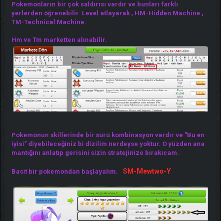
Pokemonların bir çok saldırısı vardır ve bunları farklı
yerlerden öğrenebilir. Level atlayarak , HM-Hidden Machine ,
TM-Technical Machine.
Hm ve Tm marketten alınabilir.
Pokemonun skillerinde bir sürü kombinasyon vardır ve "Bu en
iyisi" diyebileceğiniz bi dizilim nerdeyse yoktur. O yüzden ana
mantığını anlatıp gerisini sizin stratejinize bırakıcam.
SM-Mewtwo-Y
Basit bir pokemondan başlayalım.