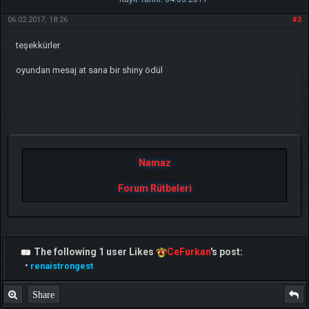
06.02.2017, 18:26
#3
teşekkürler
oyundan mesaj at sana bir shiny ödül
Namaz
Forum Rütbeleri
The following 1 user Likes
CeFurkan
's post:
•
renaistrongest
Share