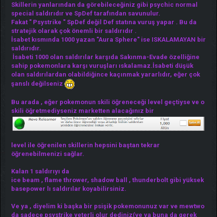
Skillerin yanlarından da görebileceğiniz gibi psychic normal
special saldırıdır ve SpDef tarafından savunulur.
Fakat " Psystrike " SpDef değil Def statına vuruş yapar . Bu da
stratejik olarak çok önemli bir saldırıdır .
İsabet kısmında 1000 yazan "Aura Sphere" ise ISKALAMAYAN bir
saldırıdır.
İsabeti 1000 olan saldırılar karşıda Sakınma-Evade özelliğine
sahip pokemonlara karşı vuruşları ıskalamaz.İsabeti düşük
olan saldırılardan olabildiğince kaçınmak yararlıdır, eğer çok
şanslı değilseniz
Bu arada , eğer pokemonun skili öğreneceği level geçtiyse ve o
skili öğretmediyseniz marketten alacağınız bir
level ile öğrenilen skillerin hepsini baştan tekrar
öğrenebilmenizi sağlar.
Kalan 1 saldırıyı da
ice beam , flame thrower, shadow ball , thunderbolt gibi yüksek
basepower lı saldırılar koyabilirsiniz.
Ve ya , diyelim ki başka bir psişik pokemonunuz var ve mewtwo
da sadece psystrike yeterli olur dediniz(ve ya buna da gerek