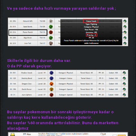
Ve ya sadece daha hızlı vurmaya yarayan saldırılar yok ;
Skillerle ilgili bir durum daha var.
O da PP olarak geçiyor.
Bu sayılar pokemonun bir sonraki iyileştirmeye kadar o
saldırıyı kaç kere kullanabileceğini gösterir.
Bu sayılar %60 oranında arttırılabilinir. Bunu da marketten
alacağımız