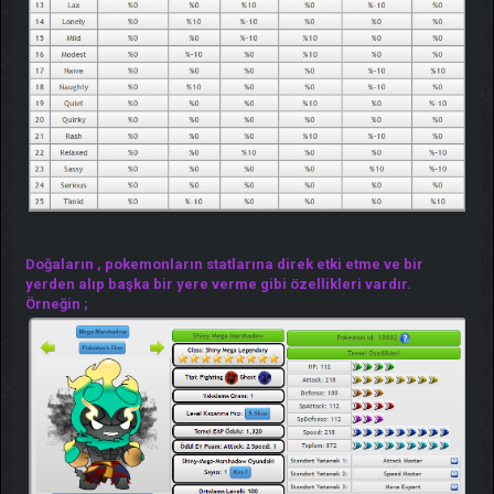
Doğaların , pokemonların statlarına direk etki etme ve bir
yerden alıp başka bir yere verme gibi özellikleri vardır.
Örneğin ;