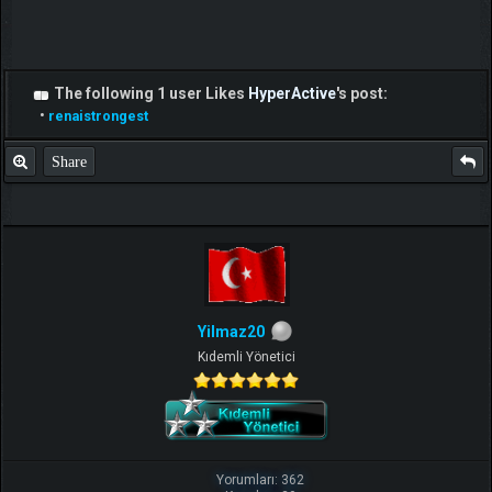
The following 1 user Likes
HyperActive
's post:
•
renaistrongest
Share
Yilmaz20
Kıdemli Yönetici
Yorumları: 362