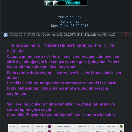
Yorumları: 362
Konuları: 20
Kayıt Tarihi: 05.09.2015
02.02.2017, 17:59
#1
(Son Düzenleme: 02.02.2017, 18:11, Düzenleyen:
Yilmaz20
.)
BURADAKİ BİLGİLER KENDİ FİKİRLERİMDİR,SALT BİLGİLER
DEĞİLDİR.
Oyunda genel olarak skillerin nasıl seçileceğini bilmeyen bir
sürü kişi olduğu için bu konuyu yazma gereği duydum.Yeteri
kadar bilgim olduğunu düşünüyorum.
Konu içinde doğa seçimi , pvp ve pve türü ilerleme yönleri yer
alacak.
Örneklerin Shiny-mega olması statları arasındaki farkların
fazla olmasından dolayı daha rahat görülebilmesi için
seçilmiştir.
Skill seçimi , pokemonun yeteneklerine,stat puanlarına ve
saldırı tipine göre seçilir .
Öncelikle "Physical,Special,Status" nedir bunlara bakalım.