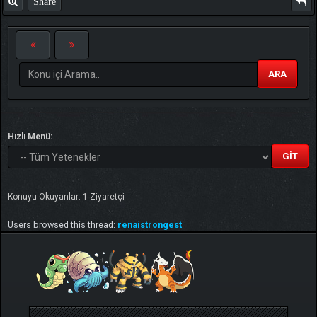
Share
ARA
Hızlı Menü:
Konuyu Okuyanlar: 1 Ziyaretçi
Users browsed this thread:
renaistrongest