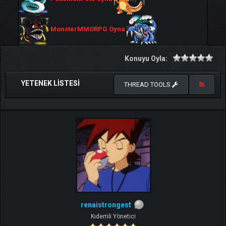
MonsterMMORPG Oyna
Konuyu Oyla:
YETENEK LISTESI
THREAD TOOLS
renaistrongest
Kıdemli Yönetici