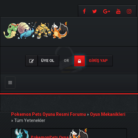
ÜYE OL
GIRIŞ YAP
OR
Gezinmeyi
Değiştir
Pokemon Pets Oyunu Resmi Forumu
»
Oyun Mekanikleri
»
Tüm Yetenekler
PokemonPets Oyna