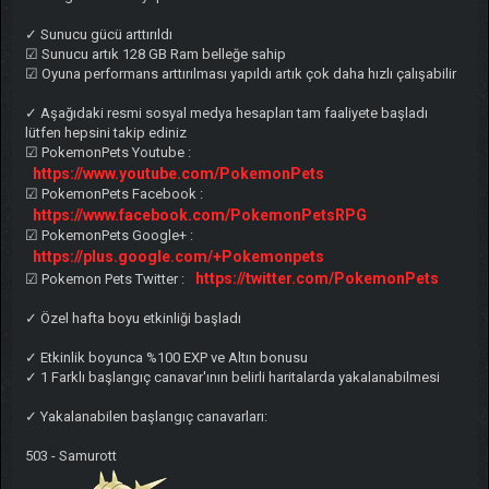
✓ Sunucu gücü arttırıldı
☑ Sunucu artık 128 GB Ram belleğe sahip
☑ Oyuna performans arttırılması yapıldı artık çok daha hızlı çalışabilir
✓ Aşağıdaki resmi sosyal medya hesapları tam faaliyete başladı
lütfen hepsini takip ediniz
☑ PokemonPets Youtube :
https://www.youtube.com/PokemonPets
☑ PokemonPets Facebook :
https://www.facebook.com/PokemonPetsRPG
☑ PokemonPets Google+ :
https://plus.google.com/+Pokemonpets
https://twitter.com/PokemonPets
☑ Pokemon Pets Twitter :
✓ Özel hafta boyu etkinliği başladı
✓ Etkinlik boyunca %100 EXP ve Altın bonusu
✓ 1 Farklı başlangıç canavar'ının belirli haritalarda yakalanabilmesi
✓ Yakalanabilen başlangıç canavarları:
503 - Samurott