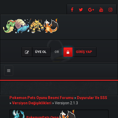
ÜYE OL
GIRIŞ YAP
OR
Gezinmeyi
Değiştir
Pokemon Pets Oyunu Resmi Forumu
»
Duyurular Ve SSS
»
Versiyon Değişiklikleri
»
Versiyon 2.1.3
PokemonPets Oyna