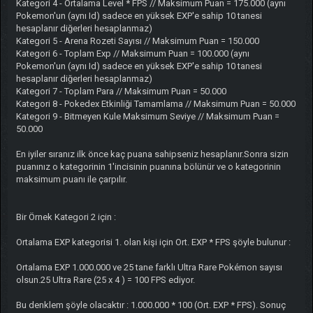
Kategori 4 - Ortalama Level * FPS // Maksimum Puan = 175.000 (aynı
Pokemon'un (aynı Id) sadece en yüksek EXP'e sahip 10 tanesi
hesaplanır diğerleri hesaplanmaz)
Kategori 5 - Arena Rozeti Sayısı // Maksimum Puan = 150.000
Kategori 6 - Toplam Exp // Maksimum Puan = 100.000 (aynı
Pokemon'un (aynı Id) sadece en yüksek EXP'e sahip 10 tanesi
hesaplanır diğerleri hesaplanmaz)
Kategori 7 - Toplam Para // Maksimum Puan = 50.000
Kategori 8 - Pokedex Etkinliği Tamamlama // Maksimum Puan = 50.000
Kategori 9 - Bitmeyen Kule Maksimum Seviye // Maksimum Puan =
50.000
En iyiler sıranız ilk önce kaç puana sahipseniz hesaplanır.Sonra sizin
puanınız o kategorinin 1'incisinin puanına bölünür ve o kategorinin
maksimum puanı ile çarpılır.
Bir Örnek Kategori 2 için :
Ortalama EXP kategorisi 1. olan kişi için Ort. EXP * FPS şöyle bulunur :
Ortalama EXP 1.000.000 ve 25 tane farklı Ultra Rare Pokémon sayısı
olsun.25 Ultra Rare (25 x 4 ) = 100 FPS ediyor.
Bu denklem şöyle olacaktır : 1.000.000 * 100 (Ort. EXP * FPS). Sonuç