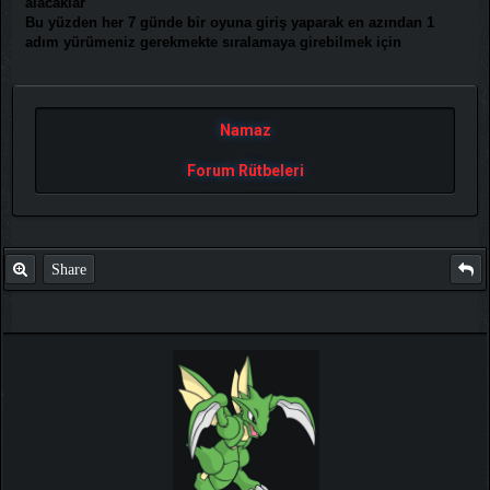
alacaklar
Bu yüzden her 7 günde bir oyuna giriş yaparak en azından 1
adım yürümeniz gerekmekte sıralamaya girebilmek için
Namaz
Forum Rütbeleri
Share