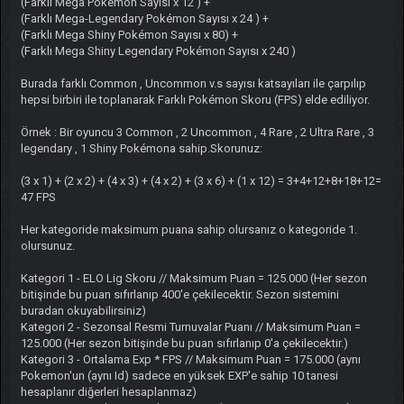
(Farklı Mega Pokémon Sayısı x 12 ) +
(Farklı Mega-Legendary Pokémon Sayısı x 24 ) +
(Farklı Mega Shiny Pokémon Sayısı x 80) +
(Farklı Mega Shiny Legendary Pokémon Sayısı x 240 )
Burada farklı Common , Uncommon v.s sayısı katsayıları ile çarpılıp
hepsi birbiri ile toplanarak Farklı Pokémon Skoru (FPS) elde ediliyor.
Örnek : Bir oyuncu 3 Common , 2 Uncommon , 4 Rare , 2 Ultra Rare , 3
legendary , 1 Shiny Pokémona sahip.Skorunuz:
(3 x 1) + (2 x 2) + (4 x 3) + (4 x 2) + (3 x 6) + (1 x 12) = 3+4+12+8+18+12=
47 FPS
Her kategoride maksimum puana sahip olursanız o kategoride 1.
olursunuz.
Kategori 1 - ELO Lig Skoru // Maksimum Puan = 125.000 (Her sezon
bitişinde bu puan sıfırlanıp 400'e çekilecektir. Sezon sistemini
buradan okuyabilirsiniz)
Kategori 2 - Sezonsal Resmi Turnuvalar Puanı // Maksimum Puan =
125.000 (Her sezon bitişinde bu puan sıfırlanıp 0'a çekilecektir.)
Kategori 3 - Ortalama Exp * FPS // Maksimum Puan = 175.000 (aynı
Pokemon'un (aynı Id) sadece en yüksek EXP'e sahip 10 tanesi
hesaplanır diğerleri hesaplanmaz)