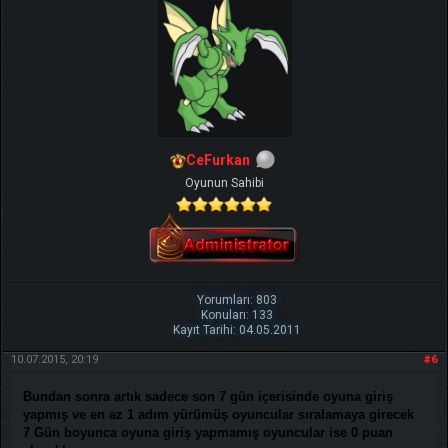
CeFurkan
Oyunun Sahibi
Yorumları: 803
Konuları: 133
Kayıt Tarihi: 04.05.2011
10.07.2015, 20:19
#6
Bundan sonra artık sadece son 7 gün içerisinde oyuna giriş
yapmış ve en az 1 adım yürümüş oyuncular sıralamaya girecek
7 Gün boyunca oyuna giriş yapmamış oyuncular ise 0 puan