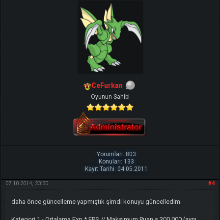
CeFurkan
Oyunun Sahibi
Yorumları: 803
Konuları: 133
Kayıt Tarihi: 04.05.2011
07.10.2014, 23:30
#4
daha önce güncelleme yapmıştık şimdi konuyu güncelledim
Kategori 1 - Ortalama Exp * FPS // Maksimum Puan = 300.000 (aynı