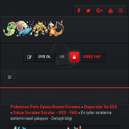
ÜYE OL
GIRIŞ YAP
OR
Gezinmeyi
Değiştir
Pokemon Pets Oyunu Resmi Forumu
»
Duyurular Ve SSS
»
Sıkça Sorulan Sorular - SSS - FAQ
»
En iyiler sıralama
sistemi nasıl çalışıyor - Detaylı bilgi