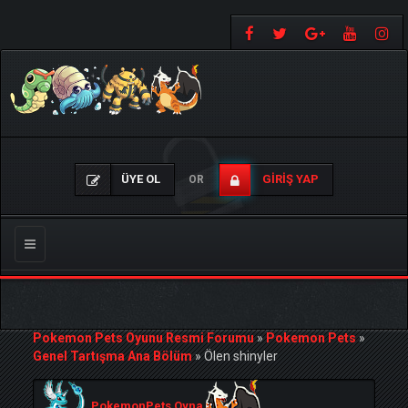
ÜYE OL
GIRIŞ YAP
OR
Gezinmeyi
Değiştir
Pokemon Pets Oyunu Resmi Forumu
»
Pokemon Pets
»
Genel Tartışma Ana Bölüm
»
Ölen shinyler
PokemonPets Oyna