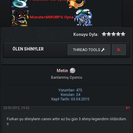
MonsterMMORPG Oyna
Konuyu Oyla:
ÖLEN SHINYLER
THREAD TOOLS
Metin
Banlanmış Oyuncu
Yorumları: 475
Konuları: 24
Kayıt Tarihi: 03.04.2015
23.09.2015, 19:42
#1
Furkan şu shinylerin canını arttır az bu gün 3.shiny-legendimi öldürdüm
!!