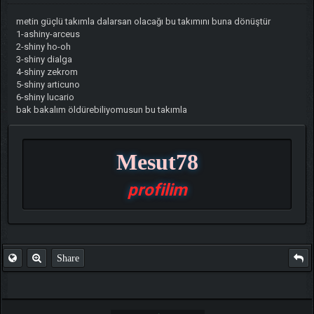
metin güçlü takımla dalarsan olacağı bu takımını buna dönüştür
1-ashiny-arceus
2-shiny ho-oh
3-shiny dialga
4-shiny zekrom
5-shiny articuno
6-shiny lucario
bak bakalım öldürebiliyomusun bu takımla
Mesut78
profilim
Share