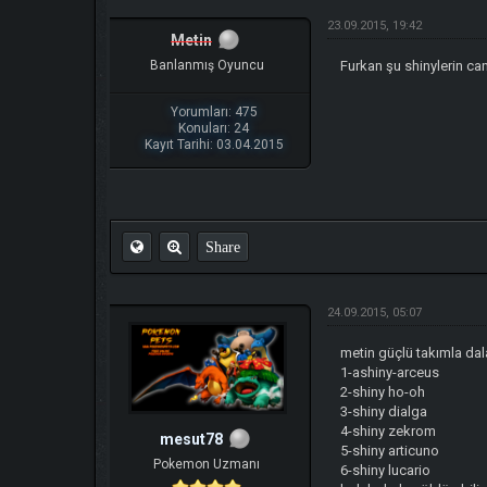
23.09.2015, 19:42
Metin
Banlanmış Oyuncu
Furkan şu shinylerin can
Yorumları: 475
Konuları: 24
Kayıt Tarihi: 03.04.2015
Share
24.09.2015, 05:07
metin güçlü takımla da
1-ashiny-arceus
2-shiny ho-oh
3-shiny dialga
4-shiny zekrom
mesut78
5-shiny articuno
Pokemon Uzmanı
6-shiny lucario