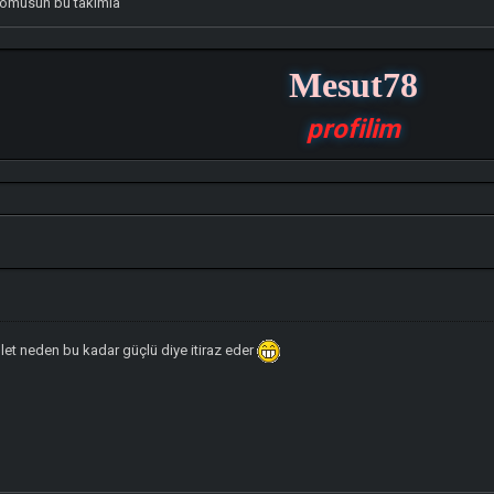
yomusun bu takımla
Mesut78
profilim
llet neden bu kadar güçlü diye itiraz eder