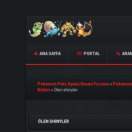
ANA SAYFA
PORTAL
ARA
Pokemon Pets Oyunu Resmi Forumu
»
Pokemon
Bölüm
»
Ölen shinyler
Derecelendirme: 0/5 - 0 oy
1
2
3
4
5
ÖLEN SHINYLER