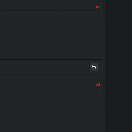
#1
#2