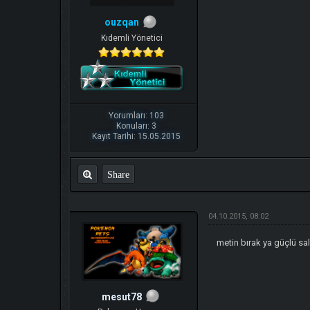
ouzqan
Kıdemli Yönetici
Yorumları: 103
Konuları: 3
Kayıt Tarihi: 15.05.2015
Share
04.10.2015, 08:02
metin bırak ya güçlü sa
mesut78