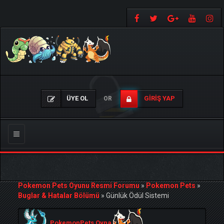
ÜYE OL
GIRIŞ YAP
OR
Gezinmeyi
Değiştir
Pokemon Pets Oyunu Resmi Forumu
»
Pokemon Pets
»
Buglar & Hatalar Bölümü
»
Günlük Ödül Sistemi
PokemonPets Oyna