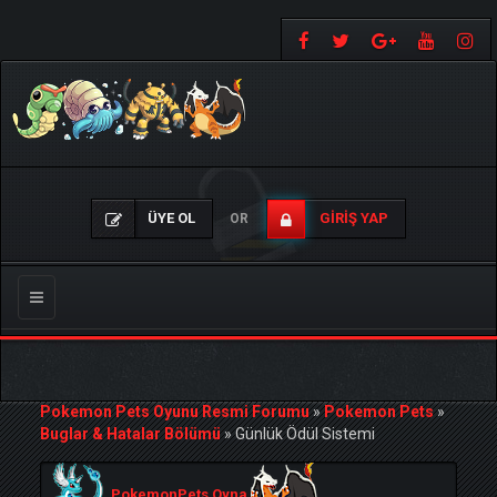
ÜYE OL
GIRIŞ YAP
OR
Gezinmeyi
Değiştir
Pokemon Pets Oyunu Resmi Forumu
»
Pokemon Pets
»
Buglar & Hatalar Bölümü
»
Günlük Ödül Sistemi
PokemonPets Oyna