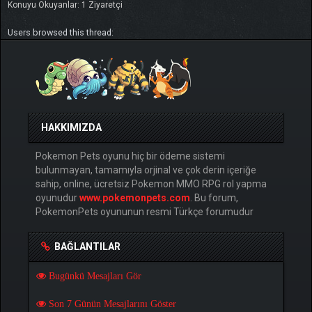
Konuyu Okuyanlar: 1 Ziyaretçi
Users browsed this thread:
HAKKIMIZDA
Pokemon Pets oyunu hiç bir ödeme sistemi
bulunmayan, tamamıyla orjinal ve çok derin içeriğe
sahip, online, ücretsiz Pokemon MMO RPG rol yapma
oyunudur
www.pokemonpets.com
. Bu forum,
PokemonPets oyununun resmi Türkçe forumudur
BAĞLANTILAR
Bugünkü Mesajları Gör
Son 7 Günün Mesajlarını Göster