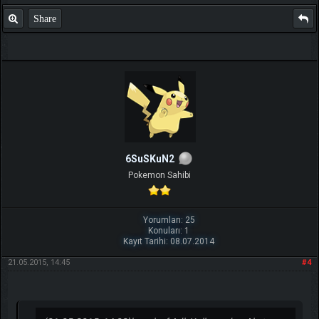
Share
6SuSKuN2
Pokemon Sahibi
Yorumları: 25
Konuları: 1
Kayıt Tarihi: 08.07.2014
21.05.2015, 14:45
#4