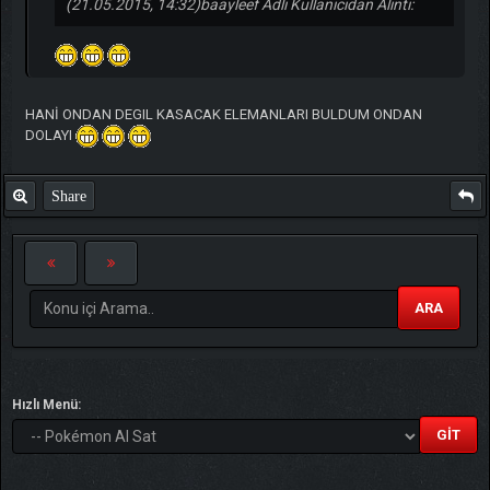
(21.05.2015, 14:32)
baayleef Adlı Kullanıcıdan Alıntı:
HANİ ONDAN DEGIL KASACAK ELEMANLARI BULDUM ONDAN
DOLAYI
Share
ARA
Hızlı Menü: