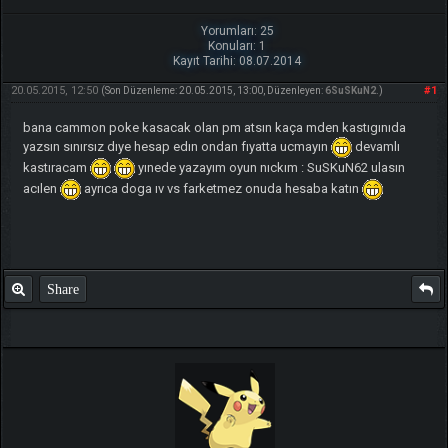
Yorumları: 25
Konuları: 1
Kayıt Tarihi: 08.07.2014
20.05.2015, 12:50
#1
(Son Düzenleme: 20.05.2015, 13:00, Düzenleyen:
6SuSKuN2
.)
bana cammon poke kasacak olan pm atsın kaça mden kastıgınıda
yazsın sınırsız dıye hesap edın ondan fıyatta ucmayın
devamlı
kastıracam
yınede yazayım oyun nıckım : SuSKuN62 ulasın
acılen
ayrıca doga ıv vs farketmez onuda hesaba katın
Share