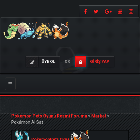
ÜYE OL
GIRIŞ YAP
OR
Gezinmeyi
Değiştir
Pokemon Pets Oyunu Resmi Forumu
»
Market
»
Pokémon Al Sat
PokemonPets Oyna