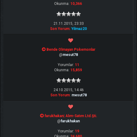
Okunma:
10,366
21.11.2015, 23:33
Son Yorum
:
Yilmaz20
Bende Olmayan Pokemonlar
@
mesut78
Yorumlar:
11
Okunma:
15,859
24.10.2015, 14:46
Son Yorum
:
mesut78
farukhakan| Alım-Satım Ltd.Şti.
@
farukhakan
Yorumlar:
19
Okunma:
24,680