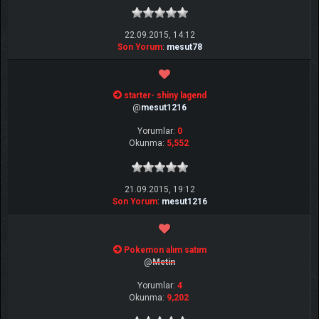
22.09.2015, 14:12
Son Yorum
:
mesut78
starter- shiny lagend
@
mesut1216
Yorumlar:
0
Okunma:
5,552
21.09.2015, 19:12
Son Yorum
:
mesut1216
Pokemon alım satım
@
Metin
Yorumlar:
4
Okunma:
9,202