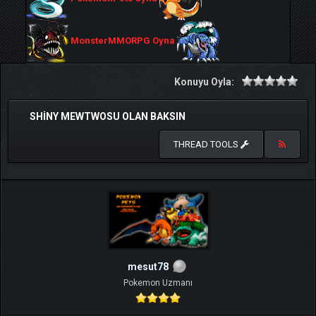
MonsterMMORPG Oyna
Konuyu Oyla:
SHINY MEWTWOSU OLAN BAKSIN
THREAD TOOLS
mesut78
Pokemon Uzmanı