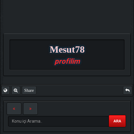
Mesut78
profilim
Share
ARA