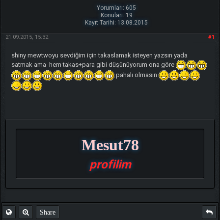
Yorumları: 605
Konuları: 19
Kayıt Tarihi: 13.08.2015
21.09.2015, 15:32
#1
shiny mewtwoyu sevdiğim için takaslamak isteyen yazsın yada
satmak ama hem takas+para gibi düşünüyorum ona göre
pahalı olmasın
Mesut78
profilim
Share