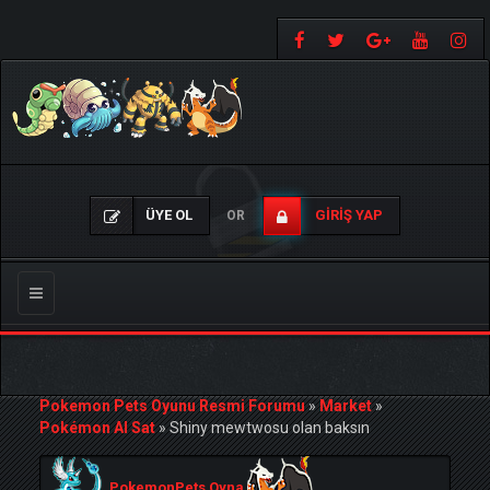
ÜYE OL
GIRIŞ YAP
OR
Gezinmeyi
Değiştir
Pokemon Pets Oyunu Resmi Forumu
»
Market
»
Pokémon Al Sat
»
Shiny mewtwosu olan baksın
PokemonPets Oyna