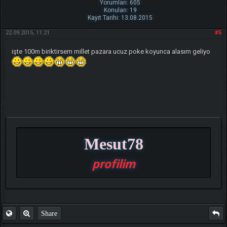
Yorumları: 605
Konuları: 19
Kayıt Tarihi: 13.08.2015
22.09.2015, 11:21
#5
işte 100m biriktirsem millet pazara ucuz poke koyunca alasım geliyo
Mesut78
profilim
Share