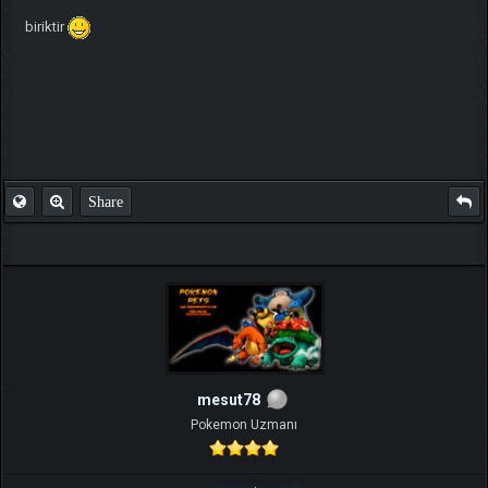
biriktir
Share
mesut78
Pokemon Uzmanı