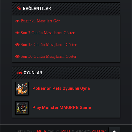
BAĞLANTILAR
Bugünkü Mesajları Gör
Son 7 Günün Mesajlarını Göster
Son 15 Günün Mesajlarını Göster
Son 30 Günün Mesajlarını Göster
OYUNLAR
Pokemon Pets Oyununu Oyna
Play Monster MMORPG Game
Türkçe Çeviri:
MCTR
, Yazılım:
MyBB
, © 2002-2026
MyBB Group
.