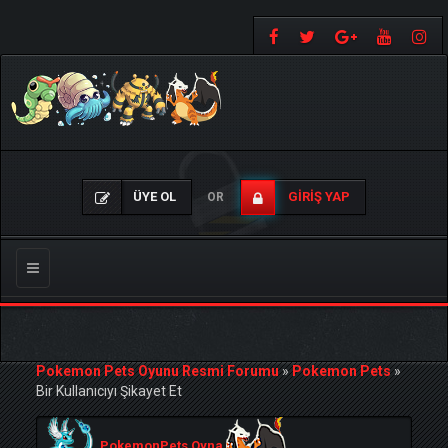
ÜYE OL
GIRIŞ YAP
OR
Gezinmeyi
Değiştir
Pokemon Pets Oyunu Resmi Forumu
»
Pokemon Pets
»
Bir Kullanıcıyı Şikayet Et
PokemonPets Oyna