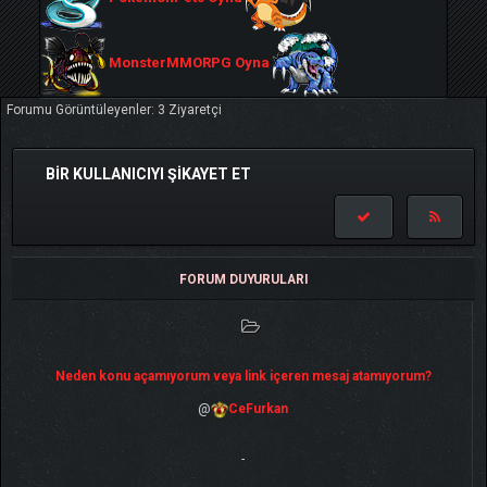
MonsterMMORPG Oyna
Forumu Görüntüleyenler: 3 Ziyaretçi
BIR KULLANICIYI ŞIKAYET ET
FORUM DUYURULARI
Neden konu açamıyorum veya link içeren mesaj atamıyorum?
@
CeFurkan
-