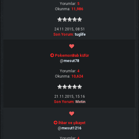
Yorumlar:
5
Okunma:
11,986
24.11.2015, 08:51
Son Yorum
:
tuglife
PokemonBab küfür
@
mesut78
Yorumlar:
4
Okunma:
10,624
21.11.2015, 15:16
Son Yorum
:
Metin
İhbar ve şikayet
@
mesut1216
Yorumlar:
4