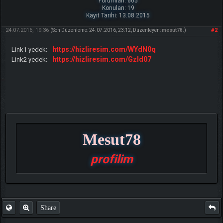
Yorumları: 605
Konuları: 19
Kayıt Tarihi: 13.08.2015
24.07.2016, 19:36
#2
(Son Düzenleme: 24.07.2016, 23:12, Düzenleyen:
mesut78
.)
https://hizliresim.com/WYdN0q
Link1 yedek:
https://hizliresim.com/Gzld07
Link2 yedek:
Mesut78
profilim
Share