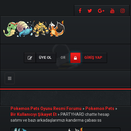
ÜYE OL
GIRIŞ YAP
OR
Gezinmeyi
Değiştir
Pokemon Pets Oyunu Resmi Forumu
»
Pokemon Pets
»
Bir Kullanıcıyı Şikayet Et
»
PARTYHARD chatte hesap
satımı ve bazı arkadaşlarımızı kandırma çabası ss