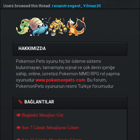
Users browsed this thread:
renaistrongest
,
Yilmaz20
HAKKIMIZDA
Pokemon Pets oyunu hiç bir ödeme sistemi
bulunmayan, tamamıyla orjinal ve çok derin içeriğe
sahip, online, ücretsiz Pokemon MMO RPG rol yapma
oyunudur
www.pokemonpets.com
. Bu forum,
PokemonPets oyununun resmi Türkçe forumudur
BAĞLANTILAR
Bugünkü Mesajları Gör
Son 7 Günün Mesajlarını Göster
Son 15 Günün Mesajlarını Göster