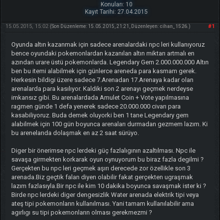
Konuları: 10
Kayıt Tarihi: 27.04.2015
15.05.2015, 15:02
#1
(Son Düzenleme: 15.05.2015, 21:21, Düzenleyen:
cihan_1526
.)
Oyunda altın kazanmak için sadece arenalardaki npc leri kullanıyoruz
bence oyundaki pokemonlardan kazanılan altın miktarı artmalı en
azından urare üstü pokemonlarda. Legendary Gem 2.000.000.000 Altın
ben bu itemi alabilmek için günlerce areneda para kasmam gerek.
Herkesin bildigi üzere sadece 7.Arenadan 17.Arenaya kadar olan
arenalarda para kasılıyor. Kaldiki son 2 arenayı geçmek nerdeyse
imkansız gibi. Bu arenalardada Amulet Coin + Vote yapılmasına
ragmen günde 1 defa yenerek sadece 20.000.000 civarı para
kasabiliyoruz. Buda demek oluyorki ben 1 tane Legendary gem
alabilmek için 100 gün boyunca arenaları durmadan gezmem lazım. Ki
bu arenelarıda dolaşmak en az 2 saat sürüyo.
Diger bir önerimse npc lerdeki güç fazlalıgının azaltılması. Npc ile
savaşa girmekten korkarak oyun oynuyorum bu biraz fazla degilmi ?
Gerçekten bu npc leri geçmek aşırı derecede zor özellikle son 3
arenada.Biz geçtik falan diyen olabilir fakat gerçekten ugraşmak
lazım fazlasıyla.Bir npc ile kim 10 dakika boyunca savaşmak ister ki ?
Birde npc lerdeki diger dengesizlik Water arenada elektrik tipi veya
ateş tipi pokemonların kullanılması. Yani tamam kullanılabilir ama
agırlıgı su tipi pokemonların olması gerekmezmi ?