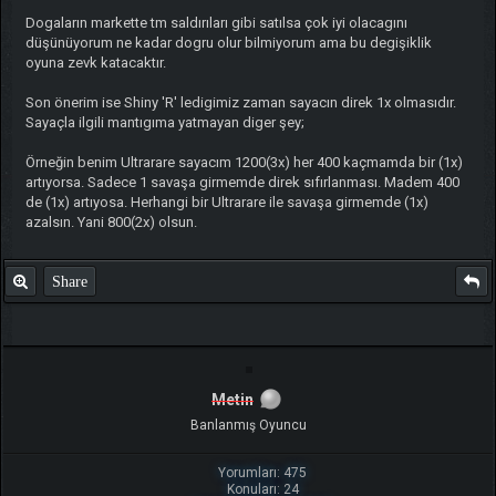
Dogaların markette tm saldırıları gibi satılsa çok iyi olacagını
düşünüyorum ne kadar dogru olur bilmiyorum ama bu degişiklik
oyuna zevk katacaktır.
Son önerim ise Shiny 'R' ledigimiz zaman sayacın direk 1x olmasıdır.
Sayaçla ilgili mantıgıma yatmayan diger şey;
Örneğin benim Ultrarare sayacım 1200(3x) her 400 kaçmamda bir (1x)
artıyorsa. Sadece 1 savaşa girmemde direk sıfırlanması. Madem 400
de (1x) artıyosa. Herhangi bir Ultrarare ile savaşa girmemde (1x)
azalsın. Yani 800(2x) olsun.
Share
Metin
Banlanmış Oyuncu
Yorumları: 475
Konuları: 24