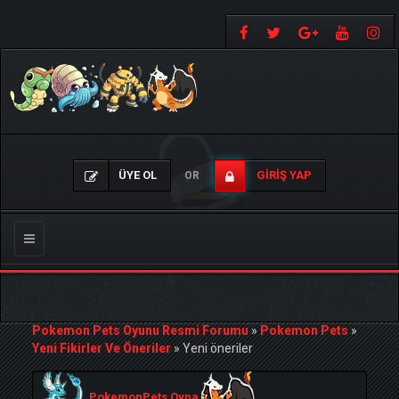
ÜYE OL
GIRIŞ YAP
OR
Gezinmeyi
Değiştir
Pokemon Pets Oyunu Resmi Forumu
»
Pokemon Pets
»
Yeni Fikirler Ve Öneriler
»
Yeni öneriler
PokemonPets Oyna