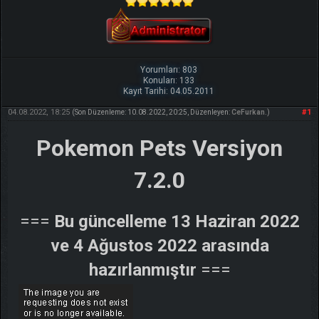
Yorumları: 803
Konuları: 133
Kayıt Tarihi: 04.05.2011
04.08.2022, 18:25
#1
(Son Düzenleme: 10.08.2022, 20:25, Düzenleyen:
CeFurkan
.)
Pokemon Pets Versiyon
7.2.0
===
Bu güncelleme 13 Haziran 2022
ve 4 Ağustos 2022 arasında
hazırlanmıştır
===