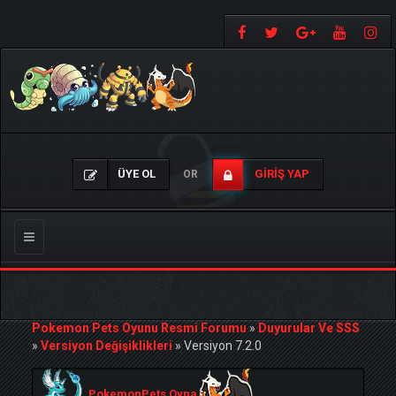
ÜYE OL
GIRIŞ YAP
OR
Gezinmeyi
Değiştir
Pokemon Pets Oyunu Resmi Forumu
»
Duyurular Ve SSS
»
Versiyon Değişiklikleri
»
Versiyon 7.2.0
PokemonPets Oyna