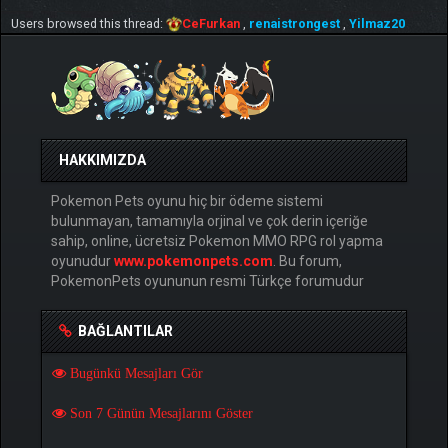
Users browsed this thread:
CeFurkan
,
renaistrongest
,
Yilmaz20
HAKKIMIZDA
Pokemon Pets oyunu hiç bir ödeme sistemi
bulunmayan, tamamıyla orjinal ve çok derin içeriğe
sahip, online, ücretsiz Pokemon MMO RPG rol yapma
oyunudur
www.pokemonpets.com
. Bu forum,
PokemonPets oyununun resmi Türkçe forumudur
BAĞLANTILAR
Bugünkü Mesajları Gör
Son 7 Günün Mesajlarını Göster