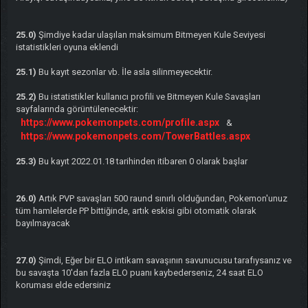
25.0)
Şimdiye kadar ulaşılan maksimum Bitmeyen Kule Seviyesi
istatistikleri oyuna eklendi
25.1)
Bu kayıt sezonlar vb. İle asla silinmeyecektir.
25.2)
Bu istatistikler kullanıcı profili ve Bitmeyen Kule Savaşları
sayfalarında görüntülenecektir:
https://www.pokemonpets.com/profile.aspx
&
https://www.pokemonpets.com/TowerBattles.aspx
25.3)
Bu kayıt 2022.01.18 tarihinden itibaren 0 olarak başlar
26.0)
Artık PVP savaşları 500 raund sınırlı olduğundan, Pokemon'unuz
tüm hamlelerde PP bittiğinde, artık eskisi gibi otomatik olarak
bayılmayacak
27.0)
Şimdi, Eğer bir ELO intikam savaşının savunucusu tarafıysanız ve
bu savaşta 10'dan fazla ELO puanı kaybederseniz, 24 saat ELO
koruması elde edersiniz