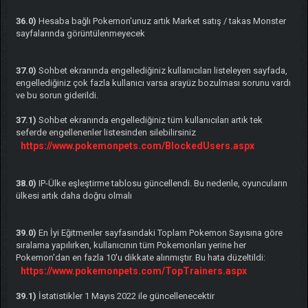
36.0)
Hesaba bağlı Pokemon'unuz artık Market satış / takas Monster
sayfalarında görüntülenmeyecek
37.0)
Sohbet ekranında engellediğiniz kullanıcıları listeleyen sayfada,
engellediğiniz çok fazla kullanıcı varsa arayüz bozulması sorunu vardı
ve bu sorun giderildi.
37.1)
Sohbet ekranında engellediğiniz tüm kullanıcıları artık tek
seferde engellenenler listesinden silebilirsiniz
https://www.pokemonpets.com/BlockedUsers.aspx
38.0)
IP-Ülke eşleştirme tablosu güncellendi. Bu nedenle, oyuncuların
ülkesi artık daha doğru olmalı
39.0)
En İyi Eğitmenler sayfasındaki Toplam Pokemon Sayısına göre
sıralama yapılırken, kullanıcının tüm Pokemonları yerine her
Pokemon'dan en fazla 10'u dikkate alınmıştır. Bu hata düzeltildi:
https://www.pokemonpets.com/TopTrainers.aspx
39.1)
İstatistikler 1 Mayıs 2022 ile güncellenecektir