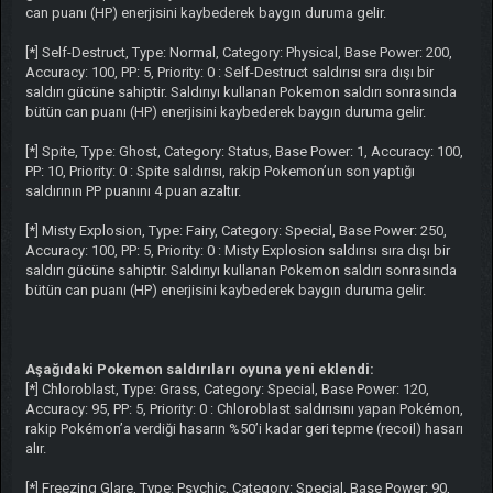
can puanı (HP) enerjisini kaybederek baygın duruma gelir.
[*] Self-Destruct, Type: Normal, Category: Physical, Base Power: 200,
Accuracy: 100, PP: 5, Priority: 0 : Self-Destruct saldırısı sıra dışı bir
saldırı gücüne sahiptir. Saldırıyı kullanan Pokemon saldırı sonrasında
bütün can puanı (HP) enerjisini kaybederek baygın duruma gelir.
[*] Spite, Type: Ghost, Category: Status, Base Power: 1, Accuracy: 100,
PP: 10, Priority: 0 : Spite saldırısı, rakip Pokemon’un son yaptığı
saldırının PP puanını 4 puan azaltır.
[*] Misty Explosion, Type: Fairy, Category: Special, Base Power: 250,
Accuracy: 100, PP: 5, Priority: 0 : Misty Explosion saldırısı sıra dışı bir
saldırı gücüne sahiptir. Saldırıyı kullanan Pokemon saldırı sonrasında
bütün can puanı (HP) enerjisini kaybederek baygın duruma gelir.
Aşağıdaki Pokemon saldırıları oyuna yeni eklendi:
[*] Chloroblast, Type: Grass, Category: Special, Base Power: 120,
Accuracy: 95, PP: 5, Priority: 0 : Chloroblast saldırısını yapan Pokémon,
rakip Pokémon’a verdiği hasarın %50’i kadar geri tepme (recoil) hasarı
alır.
[*] Freezing Glare, Type: Psychic, Category: Special, Base Power: 90,