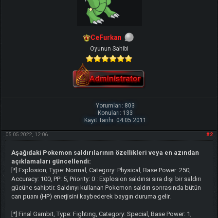
CeFurkan
Oyunun Sahibi
Yorumları: 803
Konuları: 133
Kayıt Tarihi: 04.05.2011
05.05.2022, 12:06
#2
Aşağıdaki Pokemon saldırılarının özellikleri veya en azından
açıklamaları güncellendi:
[*] Explosion, Type: Normal, Category: Physical, Base Power: 250,
Accuracy: 100, PP: 5, Priority: 0 : Explosion saldırısı sıra dışı bir saldırı
gücüne sahiptir. Saldırıyı kullanan Pokemon saldırı sonrasında bütün
can puanı (HP) enerjisini kaybederek baygın duruma gelir.
[*] Final Gambit, Type: Fighting, Category: Special, Base Power: 1,