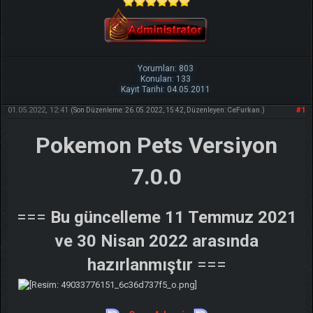
Yorumları: 803
Konuları: 133
Kayıt Tarihi: 04.05.2011
01.05.2022, 12:41
#1
(Son Düzenleme: 26.05.2022, 15:42, Düzenleyen:
CeFurkan
.)
Pokemon Pets Versiyon
7.0.0
===
Bu güncelleme 11 Temmuz 2021
ve 30 Nisan 2022 arasında
hazırlanmıştır
===