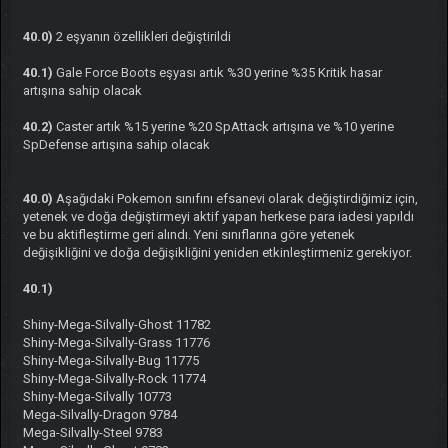
40.0)
2 eşyanın özellikleri değiştirildi
40.1)
Gale Force Boots eşyası artık %30 yerine %35 Kritik hasar
artışına sahip olacak
40.2)
Caster artık %15 yerine %20 SpAttack artışına ve %10 yerine
SpDefense artışına sahip olacak
40.0)
Aşağıdaki Pokemon sınıfını efsanevi olarak değiştirdiğimiz için,
yetenek ve doğa değiştirmeyi aktif yapan herkese para iadesi yapıldı
ve bu aktifleştirme geri alındı. Yeni sınıflarına göre yetenek
değişikliğini ve doğa değişikliğini yeniden etkinleştirmeniz gerekiyor.
40.1)
Shiny-Mega-Silvally-Ghost 11782
Shiny-Mega-Silvally-Grass 11776
Shiny-Mega-Silvally-Bug 11775
Shiny-Mega-Silvally-Rock 11774
Shiny-Mega-Silvally 10773
Mega-Silvally-Dragon 9784
Mega-Silvally-Steel 9783