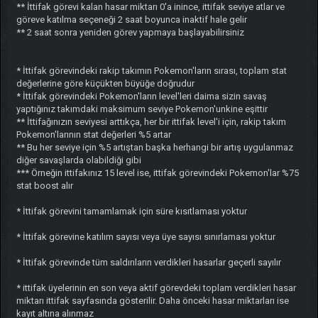
** İttifak görevi kalan hasar miktarı 0'a inince, ittifak seviye atlar ve
göreve katılma seçeneği 2 saat boyunca inaktif hale gelir
** 2 saat sonra yeniden görev yapmaya başlayabilirsiniz
* İttifak görevindeki rakip takımın Pokemon'ların sırası, toplam stat
değerlerine göre küçükten büyüğe doğrudur
* İttifak görevindeki Pokemon'ların level'leri daima sizin savaş
yaptığınız takımdaki maksimum seviye Pokemon'unkine eşittir
** İttifağınızın seviyesi arttıkça, her bir ittifak level'i için, rakip takım
Pokemon'larının stat değerleri %5 artar
** Bu her seviye için %5 artıştan başka herhangi bir artış uygulanmaz
diğer savaşlarda olabildiği gibi
*** Örneğin ittifakınız 15 level ise, ittifak görevindeki Pokemon'lar %75
stat boost alır
* İttifak görevini tamamlamak için süre kısıtlaması yoktur
* İttifak görevine katılım sayısı veya üye sayısı sınırlaması yoktur
* İttifak görevinde tüm saldırıların verdikleri hasarlar geçerli sayılır
* ittifak üyelerinin en son veya aktif görevdeki toplam verdikleri hasar
miktarı ittifak sayfasında gösterilir. Daha önceki hasar miktarları ise
kayıt altına alınmaz