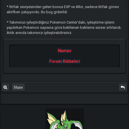
* İttifak seviyesinden gelen bonus EXP ve Altın, sadece ittifak görevi
aktifken çalışıyordu. Bu bug giderildi
* Takımınızı iyileştirdiğiniz Pokemon Center'daki, iyileştirme işlemi
yapılırken Pokemon sayısına göre belirlenen bekleme süresi sıfırlandı.
Artık anında takımınızı iyileştirebilirsiniz
Namaz
Forum Rütbeleri
Share