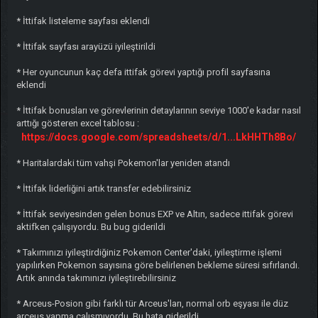
* İttifak listeleme sayfası eklendi
* İttifak sayfası arayüzü iyileştirildi
* Her oyuncunun kaç defa ittifak görevi yaptığı profil sayfasına
eklendi
* İttifak bonusları ve görevlerinin detaylarının seviye 1000'e kadar nasıl
arttığı gösteren excel tablosu :
https://docs.google.com/spreadsheets/d/1...LkHHTh8Bo/
* Haritalardaki tüm vahşi Pokemon'lar yeniden atandı
* İttifak liderliğini artık transfer edebilirsiniz
* İttifak seviyesinden gelen bonus EXP ve Altın, sadece ittifak görevi
aktifken çalışıyordu. Bu bug giderildi
* Takımınızı iyileştirdiğiniz Pokemon Center'daki, iyileştirme işlemi
yapılırken Pokemon sayısına göre belirlenen bekleme süresi sıfırlandı.
Artık anında takımınızı iyileştirebilirsiniz
* Arceus-Posion gibi farklı tür Arceus'ları, normal orb eşyası ile düz
arceus yapma çalışmıyordu. Bu hata giderildi