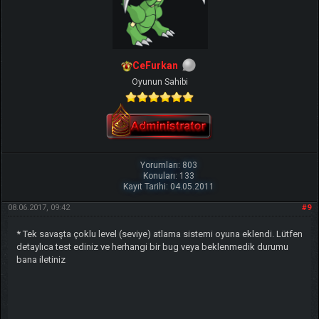
CeFurkan
Oyunun Sahibi
Yorumları: 803
Konuları: 133
Kayıt Tarihi: 04.05.2011
08.06.2017, 09:42
#9
* Tek savaşta çoklu level (seviye) atlama sistemi oyuna eklendi. Lütfen
detaylıca test ediniz ve herhangi bir bug veya beklenmedik durumu
bana iletiniz