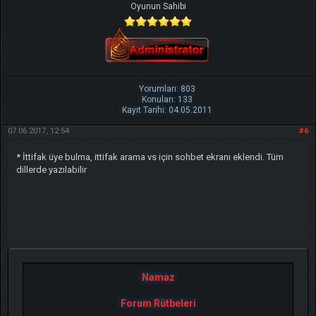
Oyunun Sahibi
Yorumları: 803
Konuları: 133
Kayıt Tarihi: 04.05.2011
07.06.2017, 12:54
#6
* İttifak üye bulma, ittifak arama vs için sohbet ekranı eklendi. Tüm
dillerde yazılabilir
Namaz
Forum Rütbeleri