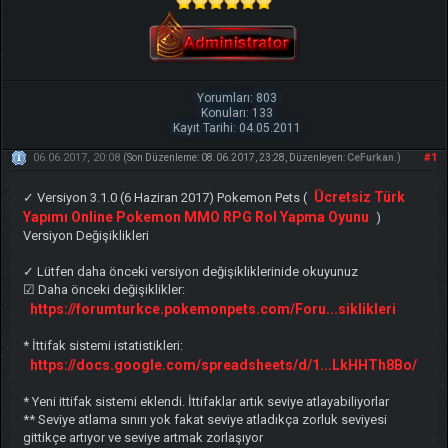
Yorumları: 803
Konuları: 133
Kayıt Tarihi: 04.05.2011
06.06.2017, 20:08
#1
(Son Düzenleme: 08.06.2017, 23:28, Düzenleyen:
CeFurkan
.)
Ücretsiz Türk
✓ Versiyon 3.1.0 (6 Haziran 2017) Pokemon Pets (
Yapımı Online Pokemon MMO RPG Rol Yapma Oyunu
)
Versiyon Değişiklikleri
✓ Lütfen daha önceki versiyon değişikliklerinide okuyunuz
☑ Daha önceki değişiklikler:
https://forumturkce.pokemonpets.com/Foru...siklikleri
* İttifak sistemi istatistikleri:
https://docs.google.com/spreadsheets/d/1...LkHHTh8Bo/
* Yeni ittifak sistemi eklendi. İttifaklar artık seviye atlayabiliyorlar
** Seviye atlama sınırı yok fakat seviye atladıkça zorluk seviyesi
gittikçe artıyor ve seviye artmak zorlaşıyor