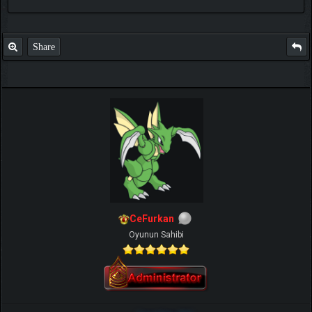
Share
CeFurkan
Oyunun Sahibi