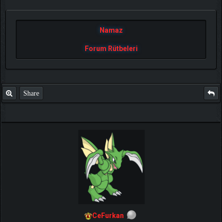
Namaz
Forum Rütbeleri
Share
CeFurkan