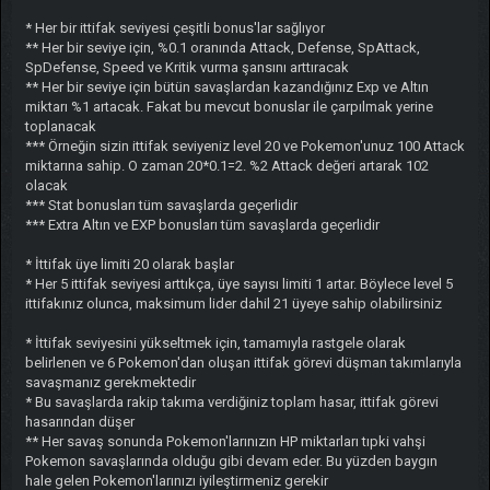
* Her bir ittifak seviyesi çeşitli bonus'lar sağlıyor
** Her bir seviye için, %0.1 oranında Attack, Defense, SpAttack,
SpDefense, Speed ve Kritik vurma şansını arttıracak
** Her bir seviye için bütün savaşlardan kazandığınız Exp ve Altın
miktarı %1 artacak. Fakat bu mevcut bonuslar ile çarpılmak yerine
toplanacak
*** Örneğin sizin ittifak seviyeniz level 20 ve Pokemon'unuz 100 Attack
miktarına sahip. O zaman 20*0.1=2. %2 Attack değeri artarak 102
olacak
*** Stat bonusları tüm savaşlarda geçerlidir
*** Extra Altın ve EXP bonusları tüm savaşlarda geçerlidir
* İttifak üye limiti 20 olarak başlar
* Her 5 ittifak seviyesi arttıkça, üye sayısı limiti 1 artar. Böylece level 5
ittifakınız olunca, maksimum lider dahil 21 üyeye sahip olabilirsiniz
* İttifak seviyesini yükseltmek için, tamamıyla rastgele olarak
belirlenen ve 6 Pokemon'dan oluşan ittifak görevi düşman takımlarıyla
savaşmanız gerekmektedir
* Bu savaşlarda rakip takıma verdiğiniz toplam hasar, ittifak görevi
hasarından düşer
** Her savaş sonunda Pokemon'larınızın HP miktarları tıpki vahşi
Pokemon savaşlarında olduğu gibi devam eder. Bu yüzden baygın
hale gelen Pokemon'larınızı iyileştirmeniz gerekir