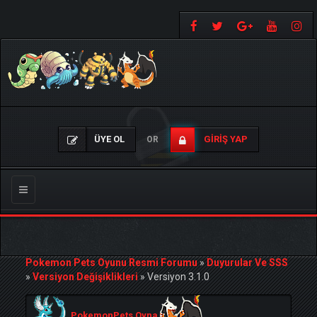
ÜYE OL
GIRIŞ YAP
OR
Gezinmeyi
Değiştir
Pokemon Pets Oyunu Resmi Forumu
»
Duyurular Ve SSS
»
Versiyon Değişiklikleri
»
Versiyon 3.1.0
PokemonPets Oyna