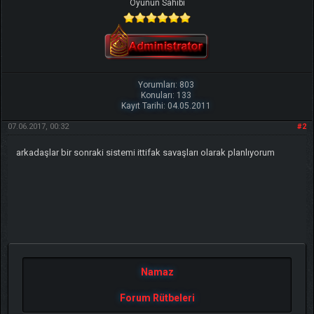
Oyunun Sahibi
Yorumları: 803
Konuları: 133
Kayıt Tarihi: 04.05.2011
07.06.2017, 00:32
#2
arkadaşlar bir sonraki sistemi ittifak savaşları olarak planlıyorum
Namaz
Forum Rütbeleri