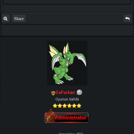
Share
CeFurkan
Oyunun Sahibi