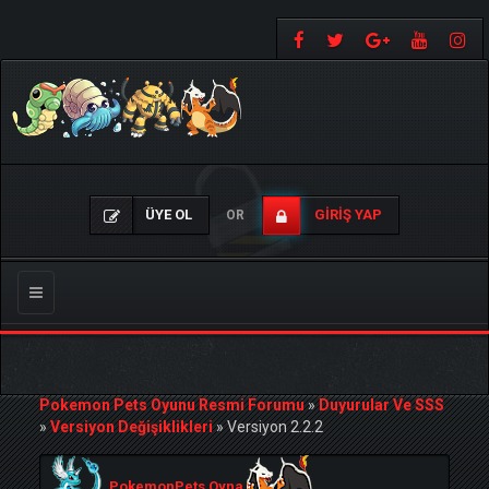
ÜYE OL
GIRIŞ YAP
OR
Gezinmeyi
Değiştir
Pokemon Pets Oyunu Resmi Forumu
»
Duyurular Ve SSS
»
Versiyon Değişiklikleri
»
Versiyon 2.2.2
PokemonPets Oyna