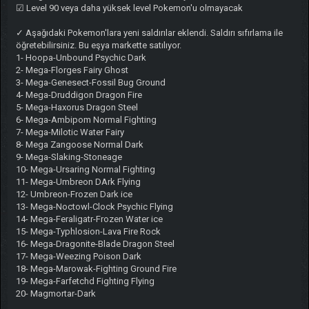
☑ Level 90 veya daha yüksek level Pokemon'u olmayacak
✓ Aşağıdaki Pokemon'lara yeni saldırılar eklendi. Saldırı sıfırlama ile
öğretebilirsiniz. Bu eşya markette satılıyor.
1- Hoopa-Unbound Psychic Dark
2- Mega-Florges Fairy Ghost
3- Mega-Genesect-Fossil Bug Ground
4- Mega-Druddigon Dragon Fire
5- Mega-Haxorus Dragon Steel
6- Mega-Ambipom Normal Fighting
7- Mega-Milotic Water Fairy
8- Mega Zangoose Normal Dark
9- Mega-Slaking-Stoneage
10- Mega-Ursaring Normal Fighting
11- Mega-Umbreon DArk Flying
12- Umbreon-Frozen Dark ice
13- Mega-Noctowl-Clock Psychic Flying
14- Mega-Feraligatr-Frozen Water ice
15- Mega-Typhlosion-Lava Fire Rock
16- Mega-Dragonite-Blade Dragon Steel
17- Mega-Weezing Poison Dark
18- Mega-Marowak-Fighting Ground Fire
19- Mega-Farfetchd Fighting Flying
20- Magmortar-Dark