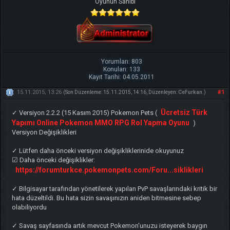
Oyunun Sahibi
Yorumları: 803
Konuları: 133
Kayıt Tarihi: 04.05.2011
15.11.2015, 13:26
#1
(Son Düzenleme: 15.11.2015, 14:16, Düzenleyen:
CeFurkan
.)
Ücretsiz Türk
✓ Versiyon 2.2.2 (15 Kasım 2015) Pokemon Pets (
Yapımı Online Pokemon MMO RPG Rol Yapma Oyunu
)
Versiyon Değişiklikleri
✓ Lütfen daha önceki versiyon değişikliklerinide okuyunuz
☑ Daha önceki değişiklikler:
https://forumturkce.pokemonpets.com/Foru...siklikleri
✓ Bilgisayar tarafından yönetilerek yapılan PvP savaşlarındaki kritik bir
hata düzeltildi. Bu hata sizin savaşınızın aniden bitmesine sebep
olabiliyordu
✓ Savaş sayfasında artık mevcut Pokemon'unuzu isteyerek baygın