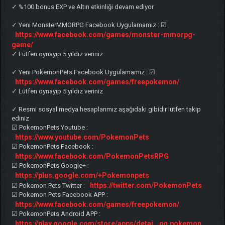
✓ %100 bonus EXP ve Altın etkinliği devam ediyor
✓ Yeni MonsterMMORPG Facebook Uygulamamız : ☑
https://www.facebook.com/games/monster-mmorpg-
game/
✓ Lütfen oynayıp 5 yıldız veriniz
✓ Yeni PokemonPets Facebook Uygulamamız : ☑
https://www.facebook.com/games/freepokemon/
✓ Lütfen oynayıp 5 yıldız veriniz
✓ Resmi sosyal medya hesaplarımız aşağıdaki gibidir lütfen takip
ediniz
☑ PokemonPets Youtube :
https://www.youtube.com/PokemonPets
☑ PokemonPets Facebook :
https://www.facebook.com/PokemonPetsRPG
☑ PokemonPets Google+ :
https://plus.google.com/+Pokemonpets
https://twitter.com/PokemonPets
☑ Pokemon Pets Twitter :
☑ Pokemon Pets Facebook APP :
https://www.facebook.com/games/freepokemon/
☑ PokemonPets Android APP :
https://play.google.com/store/apps/detai...pg.pokemon