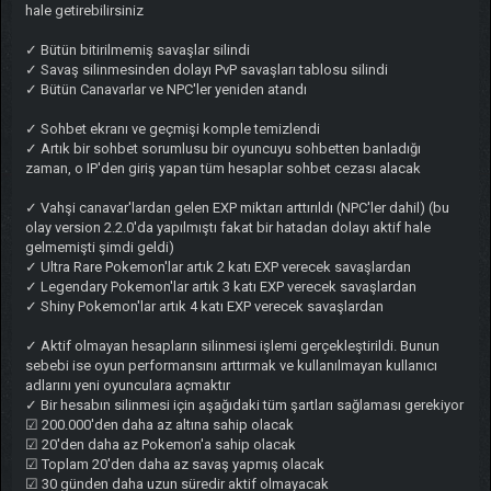
hale getirebilirsiniz
✓ Bütün bitirilmemiş savaşlar silindi
✓ Savaş silinmesinden dolayı PvP savaşları tablosu silindi
✓ Bütün Canavarlar ve NPC'ler yeniden atandı
✓ Sohbet ekranı ve geçmişi komple temizlendi
✓ Artık bir sohbet sorumlusu bir oyuncuyu sohbetten banladığı
zaman, o IP'den giriş yapan tüm hesaplar sohbet cezası alacak
✓ Vahşi canavar'lardan gelen EXP miktarı arttırıldı (NPC'ler dahil) (bu
olay version 2.2.0'da yapılmıştı fakat bir hatadan dolayı aktif hale
gelmemişti şimdi geldi)
✓ Ultra Rare Pokemon'lar artık 2 katı EXP verecek savaşlardan
✓ Legendary Pokemon'lar artık 3 katı EXP verecek savaşlardan
✓ Shiny Pokemon'lar artık 4 katı EXP verecek savaşlardan
✓ Aktif olmayan hesapların silinmesi işlemi gerçekleştirildi. Bunun
sebebi ise oyun performansını arttırmak ve kullanılmayan kullanıcı
adlarını yeni oyunculara açmaktır
✓ Bir hesabın silinmesi için aşağıdaki tüm şartları sağlaması gerekiyor
☑ 200.000'den daha az altına sahip olacak
☑ 20'den daha az Pokemon'a sahip olacak
☑ Toplam 20'den daha az savaş yapmış olacak
☑ 30 günden daha uzun süredir aktif olmayacak