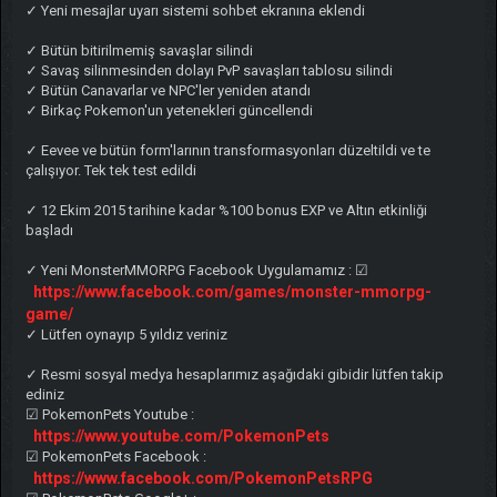
✓ Yeni mesajlar uyarı sistemi sohbet ekranına eklendi
✓ Bütün bitirilmemiş savaşlar silindi
✓ Savaş silinmesinden dolayı PvP savaşları tablosu silindi
✓ Bütün Canavarlar ve NPC'ler yeniden atandı
✓ Birkaç Pokemon'un yetenekleri güncellendi
✓ Eevee ve bütün form'larının transformasyonları düzeltildi ve te
çalışıyor. Tek tek test edildi
✓ 12 Ekim 2015 tarihine kadar %100 bonus EXP ve Altın etkinliği
başladı
✓ Yeni MonsterMMORPG Facebook Uygulamamız : ☑
https://www.facebook.com/games/monster-mmorpg-
game/
✓ Lütfen oynayıp 5 yıldız veriniz
✓ Resmi sosyal medya hesaplarımız aşağıdaki gibidir lütfen takip
ediniz
☑ PokemonPets Youtube :
https://www.youtube.com/PokemonPets
☑ PokemonPets Facebook :
https://www.facebook.com/PokemonPetsRPG