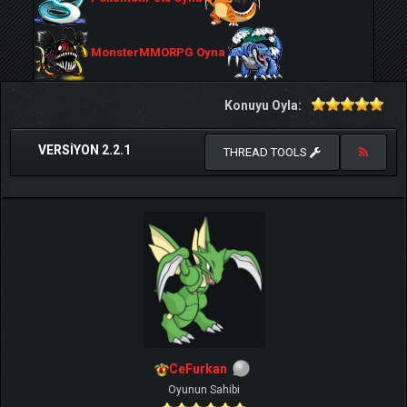
MonsterMMORPG Oyna
Konuyu Oyla:
VERSIYON 2.2.1
THREAD TOOLS
CeFurkan
Oyunun Sahibi