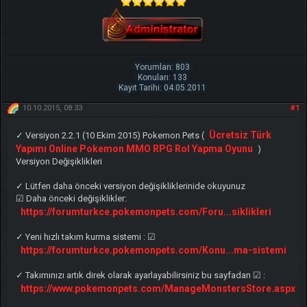
Yorumları: 803
Konuları: 133
Kayıt Tarihi: 04.05.2011
10.10.2015, 08:33
#1
Ücretsiz Türk
✓ Versiyon 2.2.1 (10 Ekim 2015) Pokemon Pets (
Yapımı Online Pokemon MMO RPG Rol Yapma Oyunu
)
Versiyon Değişiklikleri
✓ Lütfen daha önceki versiyon değişikliklerinide okuyunuz
☑ Daha önceki değişiklikler:
https://forumturkce.pokemonpets.com/Foru...siklikleri
✓ Yeni hızlı takım kurma sistemi : ☑
https://forumturkce.pokemonpets.com/Konu...ma-sistemi
✓ Takımınızı artık direk olarak ayarlayabilirsiniz bu sayfadan ☑ :
https://www.pokemonpets.com/ManageMonstersStore.aspx