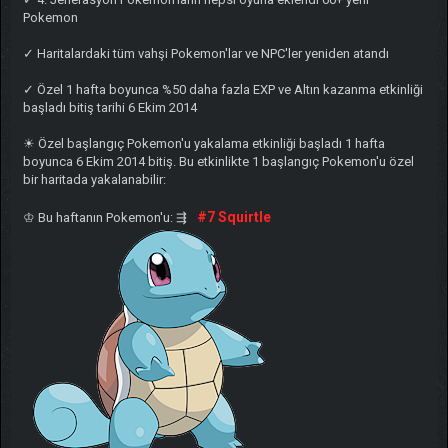
Pokemon
✓ Haritalardaki tüm vahşi Pokemon'lar ve NPC'ler yeniden atandı
✓ Özel 1 hafta boyunca %50 daha fazla EXP ve Altın kazanma etkinliği
başladı bitiş tarihi 6 Ekim 2014
☀ Özel başlangıç Pokemon'u yakalama etkinliği başladı 1 hafta
boyunca 6 Ekim 2014 bitiş. Bu etkinlikte 1 başlangıç Pokemon'u özel
bir haritada yakalanabilir:
#7 Squirtle
♔ Bu haftanın Pokemon'u: ⇶