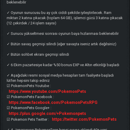
beklenebilir
✓ Oyunun sunucusu bu ay çok ciddi şekilde iyileştirilecek. Ram
miktarı 2 katına çıkacak (toplam 64 GB), işlemci gücü 3 katına çıkacak
(12 çekirdek / 24 işlem sayısı)
✓ Sunucu yükseltmesi sonrası oyunun baya hızlanması beklenebilir
✓ Bütün savaş geçmişi silindi (eğer savaşta iseniz artık değilsiniz)
✓ Bütün sohbet ekranı geçmişi silindi
✓ 6 Ekim pazartesiye kadar %50 bonus EXP ve Altın etkinliği başladı
✓ Aşağıdaki resmi sosyal medya hesapları tam faaliyete başladı
lütfen hepsini takip ediniz
☑ PokemonPets Youtube :
https://www.youtube.com/PokemonPets
☑ PokemonPets Facebook :
https://www.facebook.com/PokemonPetsRPG
☑ PokemonPets Google+ :
https://plus.google.com/+Pokemonpets
https://twitter.com/PokemonPets
☑ Pokemon Pets Twitter :
✓ 4. Jenerasyon Pokemon'ların hepsi oyuna eklendi 60+ yeni