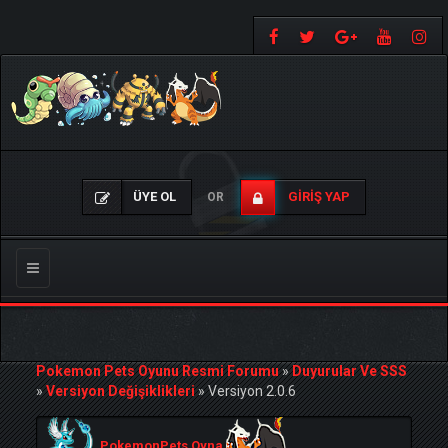
ÜYE OL
GIRIŞ YAP
OR
Gezinmeyi
Değiştir
Pokemon Pets Oyunu Resmi Forumu
»
Duyurular Ve SSS
»
Versiyon Değişiklikleri
»
Versiyon 2.0.6
PokemonPets Oyna