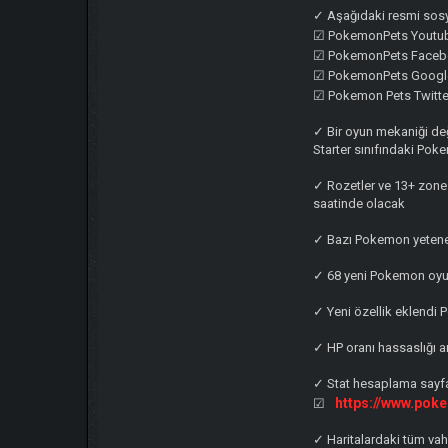
✓ Aşağıdaki resmi sosya
☑ PokemonPets Youtu
☑ PokemonPets Faceb
☑ PokemonPets Googl
☑ Pokemon Pets Twitte
✓ Bir oyun mekaniği deği
Starter sınıfındaki Pokem
✓ Rozetler ve 13+ zone h
saatinde olacak
✓ Bazı Pokemon yetenek
✓ 68 yeni Pokemon oyu
✓ Yeni özellik eklendi 
✓ HP oranı hassaslığı ar
✓ Stat hesaplama sayfas
https://www.pok
☑
✓ Haritalardaki tüm vah