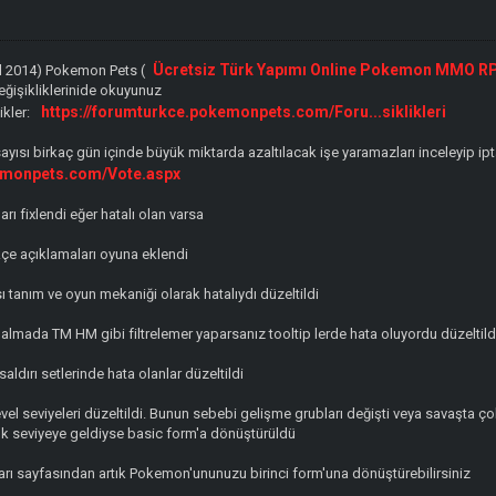
Ücretsiz Türk Yapımı Online Pokemon MMO R
ül 2014) Pokemon Pets (
eğişikliklerinide okuyunuz
https://forumturkce.pokemonpets.com/Foru...siklikleri
ikler:
ayısı birkaç gün içinde büyük miktarda azaltılacak işe yaramazları inceleyip ipt
emonpets.com/Vote.aspx
ı fixlendi eğer hatalı olan varsa
rkçe açıklamaları oyuna eklendi
ı tanım ve oyun mekaniği olarak hatalıydı düzeltildi
almada TM HM gibi filtrelemer yaparsanız tooltip lerde hata oluyordu düzeltild
ldırı setlerinde hata olanlar düzeltildi
vel seviyeleri düzeltildi. Bunun sebebi gelişme grubları değişti veya savaşta ç
ük seviyeye geldiyse basic form'a dönüştürüldü
rı sayfasından artık Pokemon'ununuzu birinci form'una dönüştürebilirsiniz