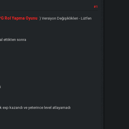
#1
PG Rol Yapma Oyunu
) Versiyon Değişiklikleri - Lütfen
al ettikten sonra
i
ok exp kazandı ve yeterince level atlayamadı