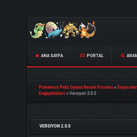
ANA SAYFA
PORTAL
ARA
Pokemon Pets Oyunu Resmi Forumu
»
Duyurular
Değişiklikleri
»
Versiyon 2.0.5
Derecelendirme: 5/5 - 1 oy
1
2
3
4
5
VERSIYON 2.0.5