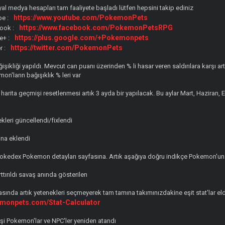
l medya hesapları tam faaliyete başladı lütfen hepsini takip ediniz
https://www.youtube.com/PokemonPets
be :
https://www.facebook.com/PokemonPetsRPG
ook :
https://plus.google.com/+Pokemonpets
e+ :
https://twitter.com/PokemonPets
r :
şikliği yapıldı. Mevcut can puanı üzerinden % li hasar veren saldırılara karşı ar
on'ların bağışıklık % leri var
arita geçmişi resetlenmesi artık 3 ayda bir yapılacak. Bu aylar Mart, Haziran, E
leri güncellendi/fixlendi
na eklendi
Pokedex Pokemon detayları sayfasına. Artık aşağıya doğru indikçe Pokemon'un di
ttırıldı savaş anında gösterilen
ında artık yetenekleri seçmeyerek tam tamına takımınızdakine eşit stat'lar eld
emonpets.com/Stat-Calculator
şi Pokemon'lar ve NPC'ler yeniden atandı