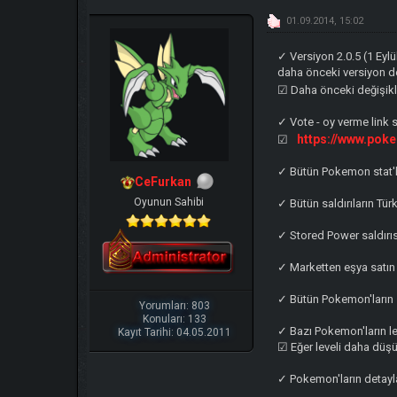
01.09.2014, 15:02
✓ Versiyon 2.0.5 (1 Eyl
daha önceki versiyon d
☑ Daha önceki değişikl
✓ Vote - oy verme link s
https://www.pok
☑
✓ Bütün Pokemon stat'lar
CeFurkan
Oyunun Sahibi
✓ Bütün saldırıların Tü
✓ Stored Power saldırıs
✓ Marketten eşya satın 
✓ Bütün Pokemon'ların sa
Yorumları: 803
Konuları: 133
✓ Bazı Pokemon'ların le
Kayıt Tarihi: 04.05.2011
☑ Eğer leveli daha düş
✓ Pokemon'ların detayla