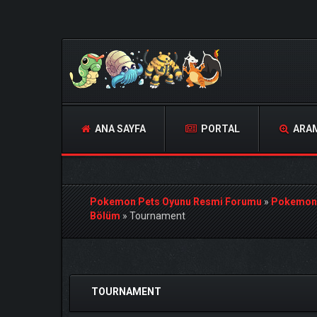
ANA SAYFA
PORTAL
ARA
Pokemon Pets Oyunu Resmi Forumu
»
Pokemon
Bölüm
»
Tournament
Derecelendirme: 5/5 - 1 oy
1
2
3
4
5
TOURNAMENT