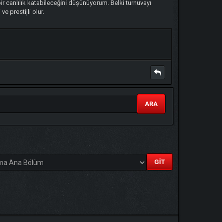
ir canlılık katabileceğini düşünüyorum. Belki turnuvayı
e prestijli olur.
ARA