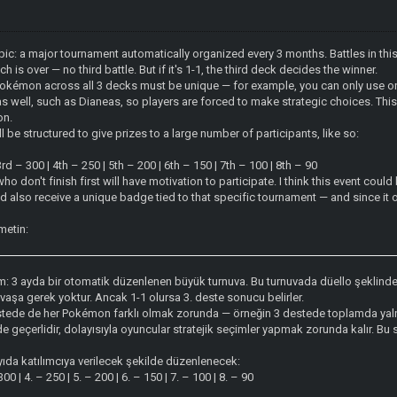
ic: a major tournament automatically organized every 3 months. Battles in this 
h is over — no third battle. But if it's 1-1, the third deck decides the winner.
 Pokémon across all 3 decks must be unique — for example, you can only use o
s well, such as Dianeas, so players are forced to make strategic choices. Thi
on.
 be structured to give prizes to a large number of participants, like so:
rd – 300 | 4th – 250 | 5th – 200 | 6th – 150 | 7th – 100 | 8th – 90
ho don't finish first will have motivation to participate. I think this event coul
 also receive a unique badge tied to that specific tournament — and since it 
metin:
m: 3 ayda bir otomatik düzenlenen büyük turnuva. Bu turnuvada düello şeklinde 
avaşa gerek yoktur. Ancak 1-1 olursa 3. deste sonucu belirler.
tede de her Pokémon farklı olmak zorunda — örneğin 3 destede toplamda yalnızc
e geçerlidir, dolayısıyla oyuncular stratejik seçimler yapmak zorunda kalır. Bu 
yıda katılımcıya verilecek şekilde düzenlenecek:
300 | 4. – 250 | 5. – 200 | 6. – 150 | 7. – 100 | 8. – 90