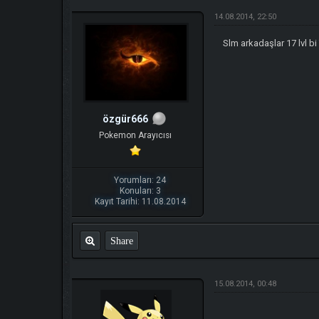
14.08.2014, 22:50
Slm arkadaşlar 17 lvl bi
özgür666
Pokemon Arayıcısı
Yorumları: 24
Konuları: 3
Kayıt Tarihi: 11.08.2014
Share
15.08.2014, 00:48