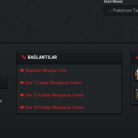
Hızlı Menü:
BAĞLANTILAR
Bugünkü Mesajları Gör
Son 7 Günün Mesajlarını Göster
Son 15 Günün Mesajlarını Göster
ğe
Son 30 Günün Mesajlarını Göster