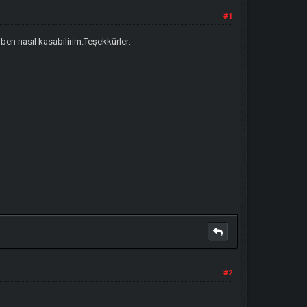
#1
ben nasıl kasabilirim.Teşekkürler.
#2