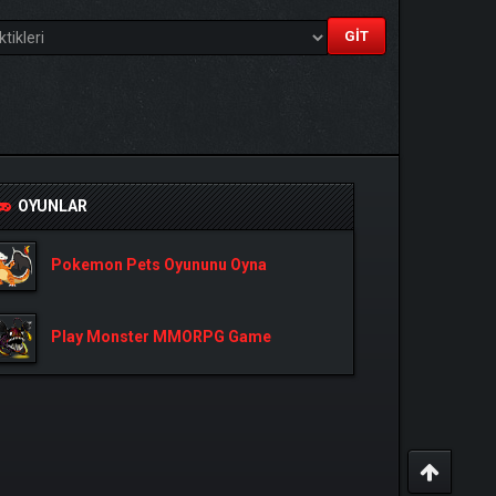
OYUNLAR
Pokemon Pets Oyununu Oyna
Play Monster MMORPG Game