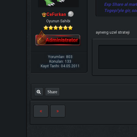
Exp Share al mar
Togepi'yle gir, 
CeFurkan
Oyunun Sahibi
ayneng uzel strateji
Yorumları: 803
Konuları: 133
Kayıt Tarihi: 04.05.2011
Share