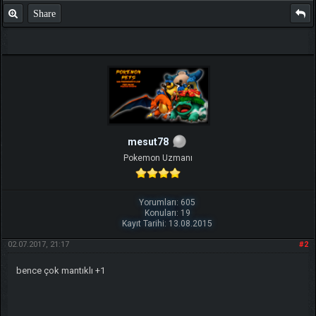
Share
TIKLA
Benim ve diğer eğitmenlerin taktikleri için
mesut78
Pokemon Uzmanı
Yorumları: 605
Konuları: 19
Kayıt Tarihi: 13.08.2015
02.07.2017, 21:17
#2
bence çok mantıklı +1