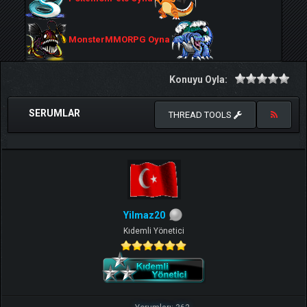
MonsterMMORPG Oyna
Konuyu Oyla:
SERUMLAR
THREAD TOOLS
Yilmaz20
Kıdemli Yönetici