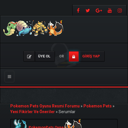
ÜYE OL
GIRIŞ YAP
OR
Gezinmeyi
Değiştir
Pokemon Pets Oyunu Resmi Forumu
»
Pokemon Pets
»
Yeni Fikirler Ve Öneriler
»
Serumlar
PokemonPets Oyna