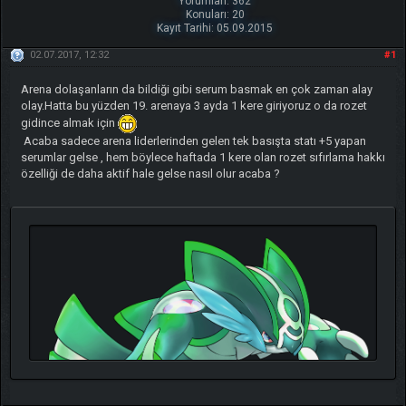
Yorumları: 362
Konuları: 20
Kayıt Tarihi: 05.09.2015
02.07.2017, 12:32
#1
Arena dolaşanların da bildiği gibi serum basmak en çok zaman alay
olay.Hatta bu yüzden 19. arenaya 3 ayda 1 kere giriyoruz o da rozet
gidince almak için
Acaba sadece arena liderlerinden gelen tek basışta statı +5 yapan
serumlar gelse , hem böylece haftada 1 kere olan rozet sıfırlama hakkı
özelliği de daha aktif hale gelse nasıl olur acaba ?