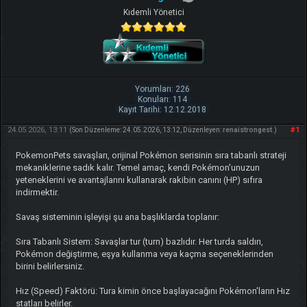
Kıdemli Yönetici
Yorumları: 226
Konuları: 114
Kayıt Tarihi: 12.12.2018
24.05.2026, 13:11
#1
(Son Düzenleme: 24.05.2026, 13:12, Düzenleyen:
renaistrongest
.)
PokemonPets savaşları, orijinal Pokémon serisinin sıra tabanlı strateji
mekaniklerine sadık kalır. Temel amaç, kendi Pokémon'unuzun
yeteneklerini ve avantajlarını kullanarak rakibin canını (HP) sıfıra
indirmektir.
Savaş sisteminin işleyişi şu ana başlıklarda toplanır:
Sıra Tabanlı Sistem: Savaşlar tur (turn) bazlıdır. Her turda saldırı,
Pokémon değiştirme, eşya kullanma veya kaçma seçeneklerinden
birini belirlersiniz.
Hız (Speed) Faktörü: Tura kimin önce başlayacağını Pokémon'ların Hız
statları belirler.