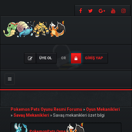
ÜYE OL
GIRIŞ YAP
OR
Gezinmeyi
Değiştir
Pokemon Pets Oyunu Resmi Forumu
»
Oyun Mekanikleri
»
Savaş Mekanikleri
»
Savaş mekanikleri özet bilgi
PokemonPets Oyna