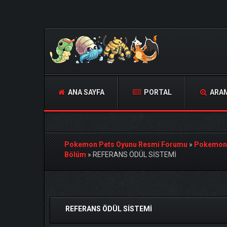
ANA SAYFA
PORTAL
ARA
Pokemon Pets Oyunu Resmi Forumu
»
Pokemon
Bölüm
»
REFERANS ÖDÜL SİSTEMİ
Derecelendirme: 0/5 - 0 oy
1
2
3
4
5
REFERANS ÖDÜL SİSTEMİ