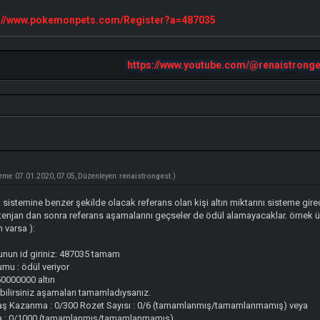
s://www.pokemonpets.com/Register?a=487035
https://www.youtube.com/@renaistronge
eme: 07.01.2020, 07:05, Düzenleyen:
renaistrongest
.)
va sistemine benzer şekilde olacak referans olan kişi altın miktarını sisteme gi
tenjan dan sonra referans aşamalarını geçseler de ödül alamayacaklar. örnek 
 varsa ):
nun id giriniz: 487035 tamam
mu : ödül veriyor
 50000000 altın
abilirsiniz aşamaları tamamladıysanız.
aş Kazanma : 0/300 Rozet Sayısı : 0/6 (tamamlanmış/tamamlanmamış) veya
 : 0/1000 (tamamlanmış/tamamlanmamış)