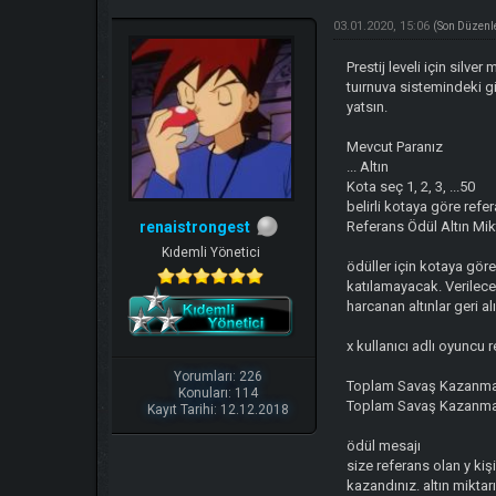
03.01.2020, 15:06
(Son Düzenl
Prestij leveli için silv
tuırnuva sistemindeki g
yatsın.
Mevcut Paranız
... Altın
Kota seç 1, 2, 3, ...50
belirli kotaya göre refer
renaistrongest
Referans Ödül Altın Mik
Kıdemli Yönetici
ödüller için kotaya göre
katılamayacak. Verilecek
harcanan altınlar geri a
x kullanıcı adlı oyunc
Yorumları: 226
Toplam Savaş Kazanma 
Konuları: 114
Toplam Savaş Kazanma
Kayıt Tarihi: 12.12.2018
ödül mesajı
size referans olan y ki
kazandınız. altın miktar