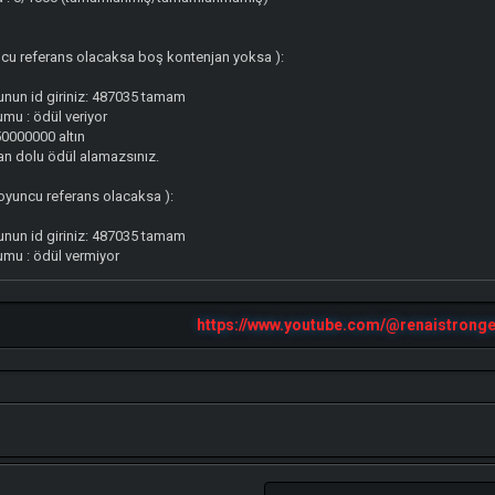
cu referans olacaksa boş kontenjan yoksa ):
nun id giriniz: 487035 tamam
mu : ödül veriyor
 50000000 altın
an dolu ödül alamazsınız.
yuncu referans olacaksa ):
nun id giriniz: 487035 tamam
umu : ödül vermiyor
https://www.youtube.com/@renaistronge