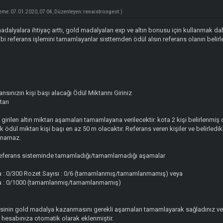
eme: 07.01.2020, 07:04, Düzenleyen:
renaistrongest
.)
er madalyalara ihtiyaç arttı, gold madalyaları exp ve altın bonusu için kullanmak da
ibi referans işlemini tamamlayanlar sisttemden ödül alsın referans olanın beli
ansınızın kişi başı alacağı Ödül Miktarını Giriniz
tarı
 girilen altın miktarı aşamaları tamamlayana verilecektir. kota 2 kişi belirlenmiş
 ödül miktarı kişi başı en az 50 m olacaktır. Referans veren kişiler ve belirledik
lınamaz.
u referans sisteminde tamamladığı/tamamlamadığı aşamalar
: 0/300 Rozet Sayısı : 0/6 (tamamlanmış/tamamlanmamış) veya
 : 0/1000 (tamamlanmış/tamamlanmamış)
şisinin gold madalya kazanmasını gerekli aşamaları tamamlayarak sağladınız ve
ı hesabınıza otomatik olarak eklenmiştir.