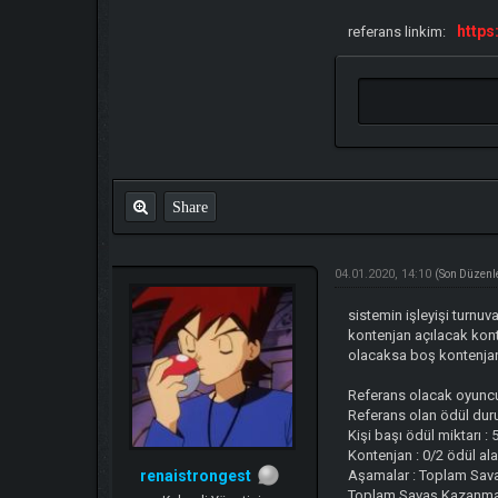
http
referans linkim:
Share
04.01.2020, 14:10
(Son Düzenl
sistemin işleyişi turnu
kontenjan açılacak kon
olacaksa boş kontenjan
Referans olacak oyuncu
Referans olan ödül duru
Kişi başı ödül miktarı :
Kontenjan : 0/2 ödül al
renaistrongest
Aşamalar : Toplam Sav
Toplam Savaş Kazanma