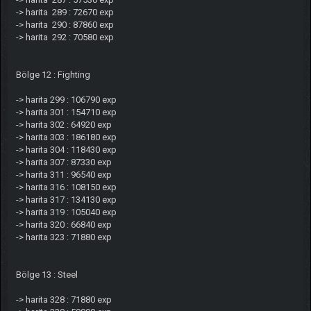
-> harita 289 : 72670 exp
-> harita 290 : 87860 exp
-> harita 292 : 70580 exp
Bölge 12 : Fighting
-> harita 299 : 106790 exp
-> harita 301 : 154710 exp
-> harita 302 : 64920 exp
-> harita 303 : 186180 exp
-> harita 304 : 118430 exp
-> harita 307 : 87330 exp
-> harita 311 : 96540 exp
-> harita 316 : 108150 exp
-> harita 317 : 134130 exp
-> harita 319 : 105040 exp
-> harita 320 : 66840 exp
-> harita 323 : 71880 exp
Bölge 13 : Steel
-> harita 328 : 71880 exp