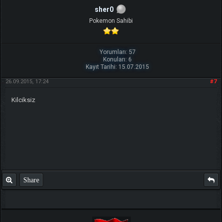
sher0
Pokemon Sahibi
Yorumları: 57
Konuları: 6
Kayıt Tarihi: 15.07.2015
26.09.2015, 17:24
#7
Kilciksiz
Share