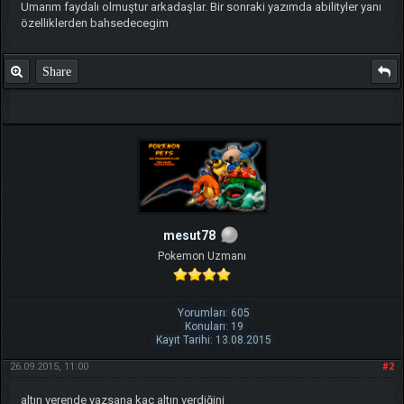
Umarım faydalı olmuştur arkadaşlar. Bir sonraki yazımda abilityler yanı
özelliklerden bahsedecegim
Share
mesut78
Pokemon Uzmanı
Yorumları: 605
Konuları: 19
Kayıt Tarihi: 13.08.2015
26.09.2015, 11:00
#2
altın verende yazsana kaç altın verdiğini