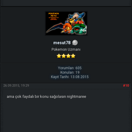
mesut78
Pokemon Uzmanı
Yorumları: 605
Konuları: 19
Kayıt Tarihi: 13.08.2015
26.09.2015, 19:29
#10
ama çok faydalı bir konu sağolasın nightmaree