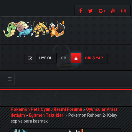
ÜYE OL
GIRIŞ YAP
OR
Gezinmeyi
Değiştir
Pokemon Pets Oyunu Resmi Forumu
»
Oyuncular Arası
İletişim
»
Eğitmen Taktikleri
»
Pokemon Rehberi 2- Kolay
exp ve para kasmak