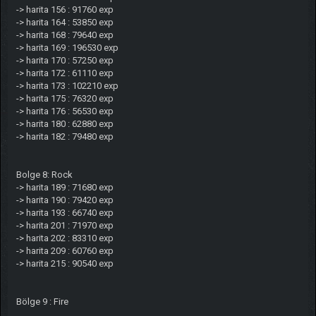
-> harita 156 : 91760 exp
-> harita 164 : 53850 exp
-> harita 168 : 79640 exp
-> harita 169 : 196530 exp
-> harita 170 : 57250 exp
-> harita 172 : 61110 exp
-> harita 173 : 102210 exp
-> harita 175 : 76320 exp
-> harita 176 : 56530 exp
-> harita 180 : 62880 exp
-> harita 182 : 79480 exp
Bolge 8: Rock
-> harita 189 : 71680 exp
-> harita 190 : 79420 exp
-> harita 193 : 66740 exp
-> harita 201 : 71970 exp
-> harita 202 : 83310 exp
-> harita 209 : 60760 exp
-> harita 215 : 90540 exp
Bölge 9 : Fire