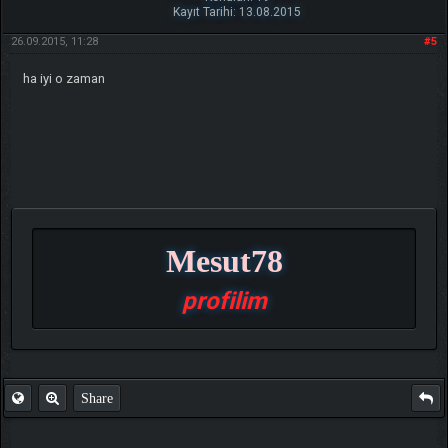
Kayıt Tarihi: 13.08.2015
26.09.2015, 11:28
#5
ha iyi o zaman
Mesut78
profilim
Share