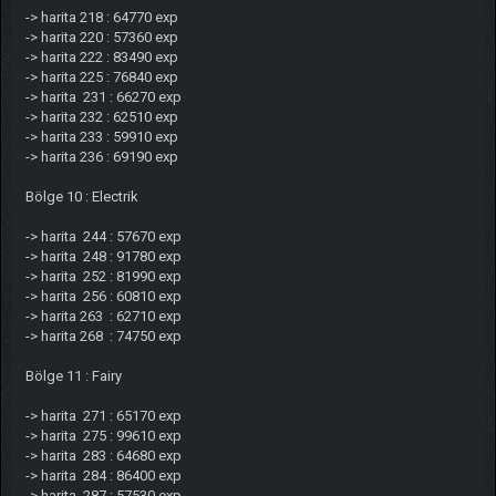
-> harita 218 : 64770 exp
-> harita 220 : 57360 exp
-> harita 222 : 83490 exp
-> harita 225 : 76840 exp
-> harita 231 : 66270 exp
-> harita 232 : 62510 exp
-> harita 233 : 59910 exp
-> harita 236 : 69190 exp
Bölge 10 : Electrik
-> harita 244 : 57670 exp
-> harita 248 : 91780 exp
-> harita 252 : 81990 exp
-> harita 256 : 60810 exp
-> harita 263 : 62710 exp
-> harita 268 : 74750 exp
Bölge 11 : Fairy
-> harita 271 : 65170 exp
-> harita 275 : 99610 exp
-> harita 283 : 64680 exp
-> harita 284 : 86400 exp
-> harita 287 : 57530 exp