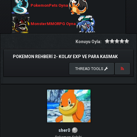
PokemonPets Oyna
MonsterMMORPG Oyna
Konuyu Oyla:
POKEMON REHBERI 2- KOLAY EXP VE PARA KASMAK
THREAD TOOLS
sher0