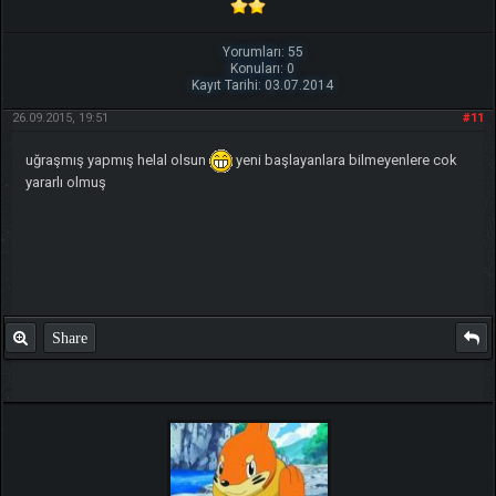
Yorumları: 55
Konuları: 0
Kayıt Tarihi: 03.07.2014
26.09.2015, 19:51
#11
uğraşmış yapmış helal olsun
yeni başlayanlara bilmeyenlere cok
yararlı olmuş
Share