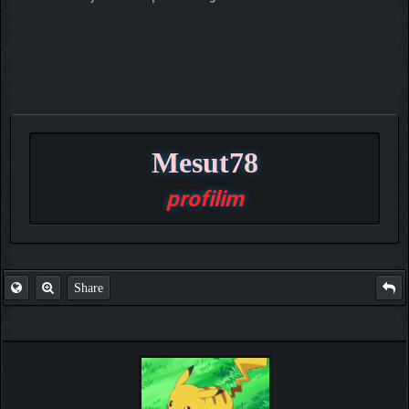
Mesut78
profilim
Share