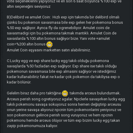
vote seçeneklerini yapıyoruz ve en son 6 saat boyunca %100 exp ve
altın seçeneğini seviyoruz
B)Delibird ve amulet Coin: Hızlı exp için takımda bir delibird olmalı
çünkü bu pokemon savasmasa bile exp gelen her pokemona bonus
%50 exp sağlıyor. Ayrıca fly da ogrenebiliyor. Amulet coini de
savasmadigi için bu pokemona takmak mantıklı. Amulet Coin de
savaslarda %100 altın bonus sağlıyor bize. Yanı vote +amulet
coin=%200 altın bonus
Amulet Coin eşyasını marketten satın alabilirsiniz.
C:Lucky egg ve exp share:lucky egg takılı olduğu pokemona
savaşlarda %50 fazladan exp sağlıyor. Exp share ise takılı olduğu
pokemonun savasmasa bile exp almasini sağlıyor ve istediğimiz
kadar kullanabiliriz fakat ne kadar çok pokemon da takiliysa exp o
kadar bölünür.
Gelelim biraz daha pro taktiğine
takımda arceus bulundurmak.
Arceus perish song ogretiyoruz agalar. Npclerle savaşırken lucky egg
takılı pokemonu savaşa sokuyoruz sonra hemen değiştirip arceusu
onun yerine savaşa alıyoruz npcnin tüm pokemonlarini yeniyoruz ve
son pokemonun gelince perish song vuruyoruz ve hem npcnin
pokemonu hemde arceus ölüyor ve tüm exp bizim lucky egg takan
zayip pokemonumuza kaliyor.