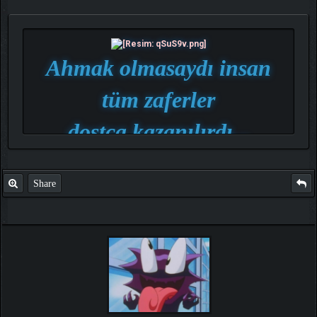
Ahmak olmasaydı insan
tüm zaferler
dostça
kazanılırdı...
C
∞S
Share