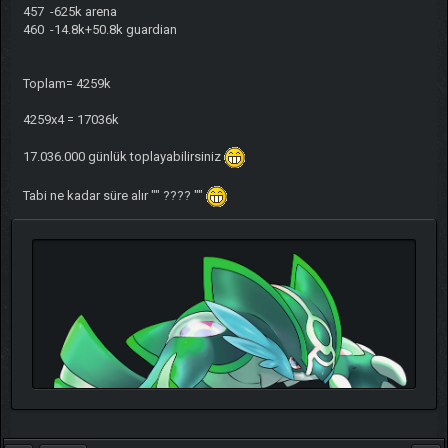
457 -625k arena
460 -14.8k+50.8k guardian
Toplam= 4259k
4259x4 = 17036k
17.036.000 günlük toplayabilirsiniz
Tabi ne kadar süre alır "" ???? ""