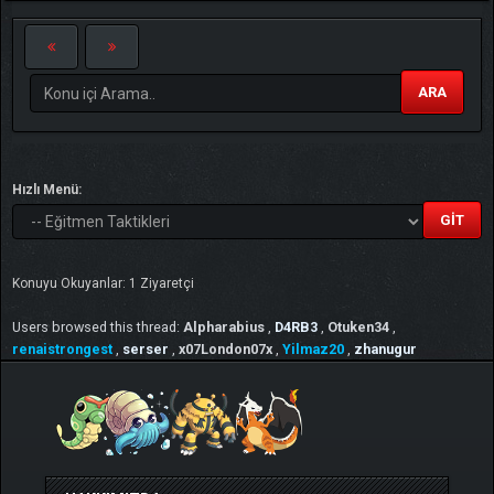
ARA
TIKLA
Benim ve diğer eğitmenlerin taktikleri için
Hızlı Menü:
Konuyu Okuyanlar: 1 Ziyaretçi
Users browsed this thread:
Alpharabius
,
D4RB3
,
Otuken34
,
renaistrongest
,
serser
,
x07London07x
,
Yilmaz20
,
zhanugur