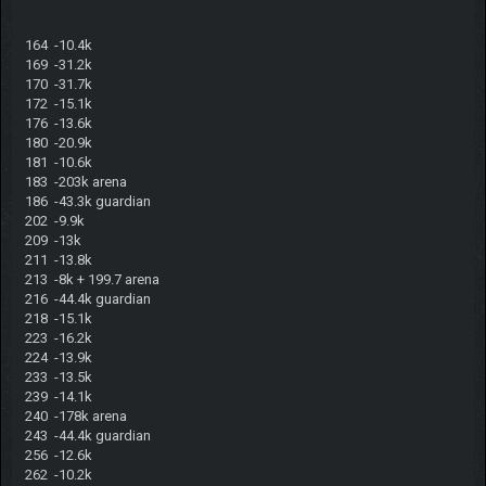
164 -10.4k
169 -31.2k
170 -31.7k
172 -15.1k
176 -13.6k
180 -20.9k
181 -10.6k
183 -203k arena
186 -43.3k guardian
202 -9.9k
209 -13k
211 -13.8k
213 -8k + 199.7 arena
216 -44.4k guardian
218 -15.1k
223 -16.2k
224 -13.9k
233 -13.5k
239 -14.1k
240 -178k arena
243 -44.4k guardian
256 -12.6k
262 -10.2k