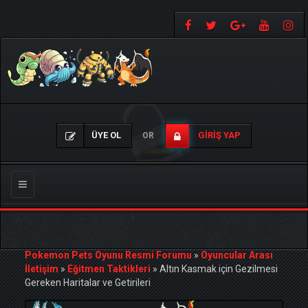
ÜYE OL
GIRIŞ YAP
OR
Gezinmeyi
Değiştir
Pokemon Pets Oyunu Resmi Forumu
»
Oyuncular Arası
İletişim
»
Eğitmen Taktikleri
»
Altın Kasmak için Gezilmesi
Gereken Haritalar ve Getirileri