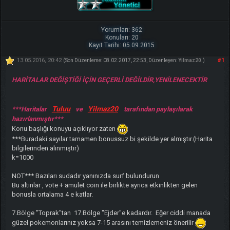
Yorumları: 362
Konuları: 20
Kayıt Tarihi: 05.09.2015
13.05.2016, 20:42
#1
(Son Düzenleme: 08.02.2017, 22:53, Düzenleyen:
Yilmaz20
.)
HARİTALAR DEĞİŞTİĞİ İÇİN GEÇERLİ DEĞİLDİR,YENİLENECEKTİR
Tuluu
Yilmaz20
***Haritalar
ve
tarafından paylaşılarak
hazırlanmıştır***
Konu başlığı konuyu açıklıyor zaten
***Buradaki sayılar tamamen bonussuz bi şekilde yer almıştır.(Harita
bilgilerinden alınmıştır)
k=1000
NOT*** Bazıları sudadır yanınızda surf bulundurun
Bu altınlar , vote + amulet coin ile birlikte ayrıca etkinlikten gelen
bonusla ortalama 4 e katlar.
7.Bölge "Toprak"tan 17.Bölge "Ejder"e kadardır. Eğer ciddi manada
güzel pokemonlarınız yoksa 7-15 arasını temizlemeniz önerilir