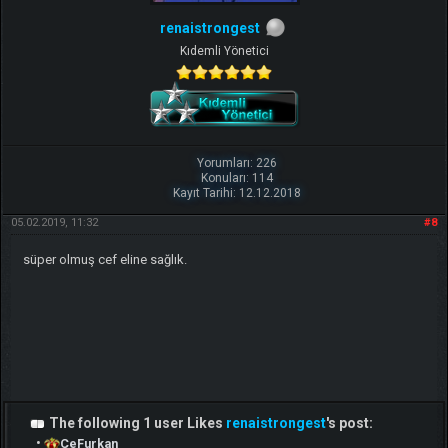
renaistrongest
Kıdemli Yönetici
Yorumları: 226
Konuları: 114
Kayıt Tarihi: 12.12.2018
05.02.2019, 11:32
#8
süper olmuş cef eline sağlık.
The following 1 user Likes
renaistrongest
's post:
•
CeFurkan