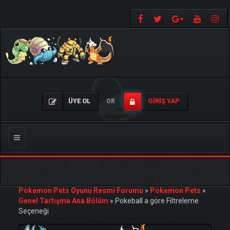
ÜYE OL
GIRIŞ YAP
OR
Gezinmeyi
Değiştir
Pokemon Pets Oyunu Resmi Forumu
»
Pokemon Pets
»
Genel Tartışma Ana Bölüm
»
Pokeball a göre Filtreleme
Seçeneği