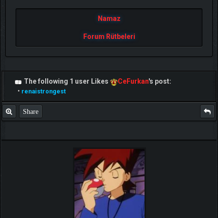
Namaz
Forum Rütbeleri
The following 1 user Likes
CeFurkan
's post:
•
renaistrongest
Share