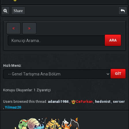
Share
ARA
Hızlı Menü:
Konuyu Okuyanlar: 1 Ziyaretçi
Users browsed this thread:
adanali1984
,
CeFurkan
,
hedonist
,
serser
,
Yilmaz20