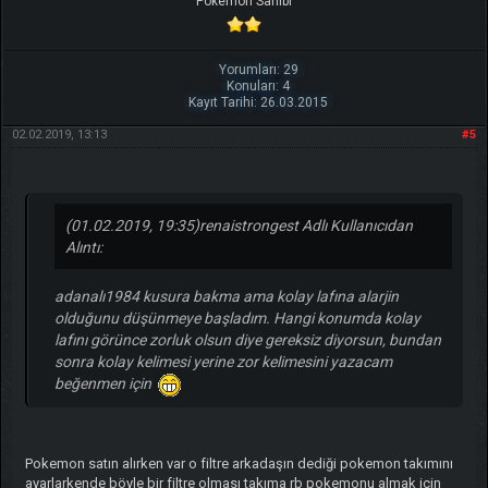
Pokemon Sahibi
Yorumları: 29
Konuları: 4
Kayıt Tarihi: 26.03.2015
02.02.2019, 13:13
#5
(01.02.2019, 19:35)
renaistrongest Adlı Kullanıcıdan
Alıntı:
adanalı1984 kusura bakma ama kolay lafına alarjin
olduğunu düşünmeye başladım. Hangi konumda kolay
lafını görünce zorluk olsun diye gereksiz diyorsun, bundan
sonra kolay kelimesi yerine zor kelimesini yazacam
beğenmen için
Pokemon satın alırken var o filtre arkadaşın dediği pokemon takımını
ayarlarkende böyle bir filtre olması takıma rb pokemonu almak için