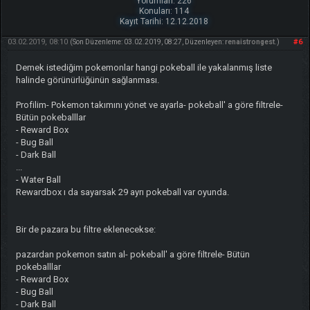
Yorumları: 226
Konuları: 114
Kayıt Tarihi: 12.12.2018
03.02.2019, 08:10
#6
(Son Düzenleme: 03.02.2019, 08:27, Düzenleyen:
renaistrongest
.)
Demek istediğim pokemonlar hangi pokeball ile yakalanmış liste
halinde görünürlüğünün sağlanması.
Profilim- Pokemon takımını yönet ve ayarla- pokeball' a göre filtrele-
Bütün pokeballlar
- Reward Box
- Bug Ball
- Dark Ball
...
- Water Ball
Rewardbox ı da sayarsak 29 ayrı pokeball var oyunda.
Bir de pazara bu filtre eklenecekse:
pazardan pokemon satın al- pokeball' a göre filtrele- Bütün
pokeballlar
- Reward Box
- Bug Ball
- Dark Ball