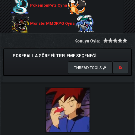
PokemonPets Oyna
MonsterMMORPG Oyna
Konuyu Oyla:
POKEBALL A GÖRE FILTRELEME SEÇENEĞI
THREAD TOOLS