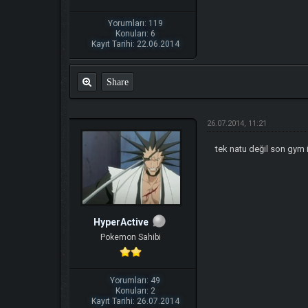
Yorumları: 119
Konuları: 6
Kayıt Tarihi: 22.06.2014
Share
26.07.2014, 11:21
tek natu değil son gym 
HyperActive
Pokemon Sahibi
Yorumları: 49
Konuları: 2
Kayıt Tarihi: 26.07.2014