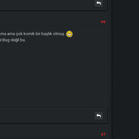
#6
akma ama çok komik bir başlık olmuş.
ir.Bug değil bu.
#7