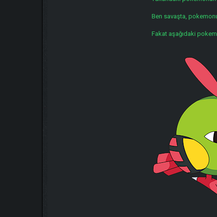
Ben savaşta, pokemonun 
Fakat aşağıdaki poke