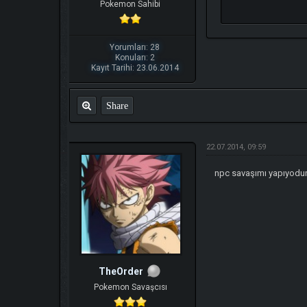
Pokemon Sahibi
Yorumları: 28
Konuları: 2
Kayıt Tarihi: 23.06.2014
Share
22.07.2014, 09:59
npc savaşımı yapıyod
TheOrder
Pokemon Savaşcısı