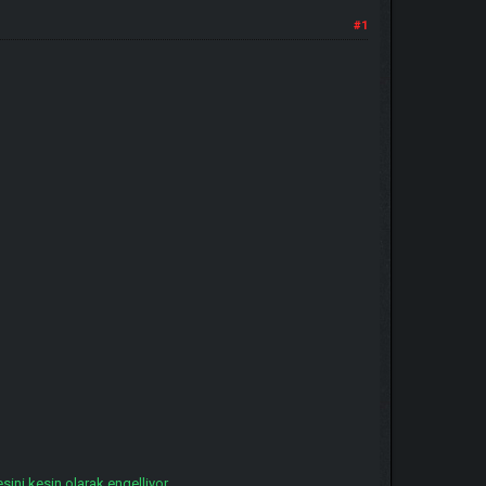
#1
ni kesin olarak engelliyor.