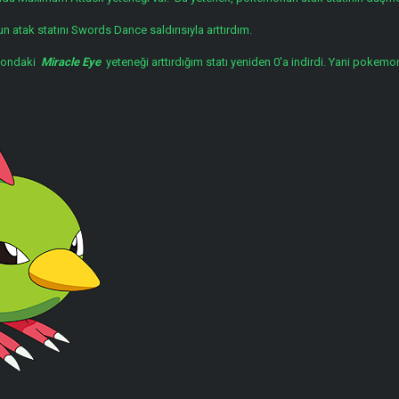
atak statını Swords Dance saldırısıyla arttırdım.
mondaki
Miracle Eye
yeteneği arttırdığım statı yeniden 0'a indirdi. Yani pokemo