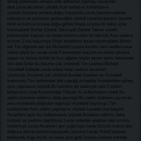
dövüş pokemonu olmasa onla antreman yapmayı seviyordu
dedi.Lexar,arcanine'ı çıkardı.Kum torbasını koklamasını
söyledi.Arcanine ormana doğru koşuyordu.Lexar,Jasmine şehirde
kalmasını ve scizorunu getireceğini söyledi.Lexar'arcanine'ın üzerine
bindi ve hızlıca ormana doğru gittiler.Orada scizoru bir kafes içine
koymuşlardı.Bunlar Zümrüt Takımıydı.Zümrüt Takımı sürekli
pokemonları kaçıran ve onlara işkence eden bir takımdı.Ama sadece
scizoru 2 kişi kaçırmıştı.Onlar kendilerini lexara tanıtmışlardı.Birinin
adı Tim diğerinin adı ise Richard'dı.Lexar'a kendini tanıt dediler.Lexar
onlara şöyle bir cevap verdi.Pokemonları kaçıran ve onlara işkence
yapan ve üstüne üstlük bir kızı ağlatan kişiler benim adımı bilmesede
olur dedi.Onlar bu duruma çok sinirlendi.Tim Leafeon,Richard
Victrebell kullandı.Lexar onlara karşı sadece arcanine'ı
çıkarmıştı.Arcanine çok sinirliydi.Bundan Leafeon ve Victrebell
korkmuştu.Tim leafeondan jilet yaprağı,richardda Victrebellden güneş
ışını yapmasını söyledi.Bu kombine bir saldırıydı.yani 2 saldırı
birleşmişti.Lexar,Arcanine'dan Yüksek Isı kullanmasını istedi.Bu
saldırı,kombine saldırıyı delip geçmişti.Bu saldırı leafeonu sıyırmıştı
ama victrebell'e doğrudan değmişti.Victrebell bayılmıştı.Tim
Leafeon'dan hızlı saldırı yapmasını söyledi.Lexarda ona karşılık
Arcanine'a aşırı hız kullanmasını söyledi.Arcanine saldırısı daha
hızlıydı ve Leafonu bayıltmıştı.Lexar onlardan anahtarı alıp scizoru
kurtarmıştı.Lexar Arcanine'ı geri çağırmıştı.Lexar,Scizoru sırtına alıp
doğruca olivine şehrine koşuyordu.Jasmine,Lexarı PokeCenterda
bekliyordu.Kapı Açıldı ve Lexar içeri girdi.Scizoru,Lexarın sırtında