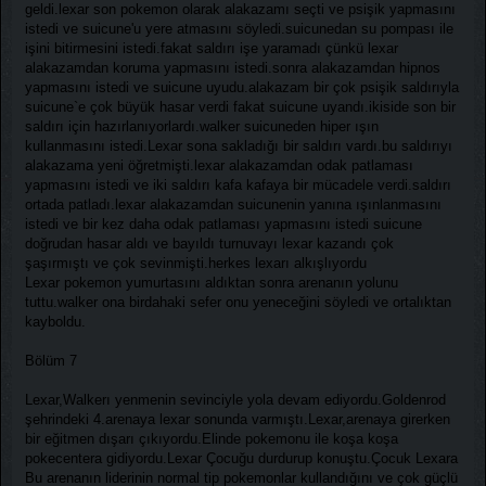
geldi.lexar son pokemon olarak alakazamı seçti ve psişik yapmasını
istedi ve suicune'u yere atmasını söyledi.suicunedan su pompası ile
işini bitirmesini istedi.fakat saldırı işe yaramadı çünkü lexar
alakazamdan koruma yapmasını istedi.sonra alakazamdan hipnos
yapmasını istedi ve suicune uyudu.alakazam bir çok psişik saldırıyla
suicune`e çok büyük hasar verdi fakat suicune uyandı.ikiside son bir
saldırı için hazırlanıyorlardı.walker suicuneden hiper ışın
kullanmasını istedi.Lexar sona sakladığı bir saldırı vardı.bu saldırıyı
alakazama yeni öğretmişti.lexar alakazamdan odak patlaması
yapmasını istedi ve iki saldırı kafa kafaya bir mücadele verdi.saldırı
ortada patladı.lexar alakazamdan suicunenin yanına ışınlanmasını
istedi ve bir kez daha odak patlaması yapmasını istedi suicune
doğrudan hasar aldı ve bayıldı turnuvayı lexar kazandı çok
şaşırmıştı ve çok sevinmişti.herkes lexarı alkışlıyordu
Lexar pokemon yumurtasını aldıktan sonra arenanın yolunu
tuttu.walker ona birdahaki sefer onu yeneceğini söyledi ve ortalıktan
kayboldu.
Bölüm 7
Lexar,Walkerı yenmenin sevinciyle yola devam ediyordu.Goldenrod
şehrindeki 4.arenaya lexar sonunda varmıştı.Lexar,arenaya girerken
bir eğitmen dışarı çıkıyordu.Elinde pokemonu ile koşa koşa
pokecentera gidiyordu.Lexar Çocuğu durdurup konuştu.Çocuk Lexara
Bu arenanın liderinin normal tip pokemonlar kullandığını ve çok güçlü