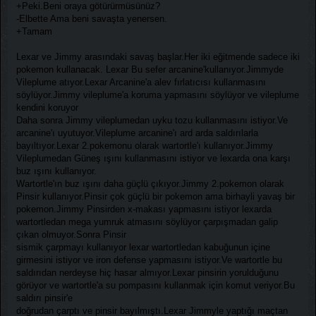
+Peki.Beni oraya götürürmüsünüz?
-Elbette Ama beni savaşta yenersen.
+Tamam
Lexar ve Jimmy arasındaki savaş başlar.Her iki eğitmende sadece iki
pokemon kullanacak. Lexar Bu sefer arcanine'kullanıyor.Jimmyde
Vileplume atıyor.Lexar Arcanine'a alev fırlatıcısı kullanmasını
söylüyor.Jimmy vileplume'a koruma yapmasını söylüyor ve vileplume
kendini koruyor
Daha sonra Jimmy vileplumedan uyku tozu kullanmasını istiyor.Ve
arcanine'ı uyutuyor.Vileplume arcanine'ı ard arda saldırılarla
bayıltıyor.Lexar 2.pokemonu olarak wartortle'ı kullanıyor.Jimmy
Vileplumedan Güneş ışını kullanmasını istiyor ve lexarda ona karşı
buz ışını kullanıyor.
Wartortle'ın buz ışını daha güçlü çıkıyor.Jimmy 2.pokemon olarak
Pinsir kullanıyor.Pinsir çok güçlü bir pokemon ama birhayli yavaş bir
pokemon.Jimmy Pinsirden x-makası yapmasını istiyor lexarda
wartortledan mega yumruk atmasını söylüyor çarpışmadan galip
çıkan olmuyor.Sonra Pinsir
sismik çarpmayı kullanıyor lexar wartortledan kabuğunun içine
girmesini istiyor ve iron defense yapmasını istiyor.Ve wartortle bu
saldırıdan nerdeyse hiç hasar almıyor.Lexar pinsirin yorulduğunu
görüyor ve wartortle'a su pompasını kullanmak için komut veriyor.Bu
saldırı pinsir'e
doğrudan çarptı ve pinsir bayılmıştı.Lexar Jimmyle yaptığı maçtan