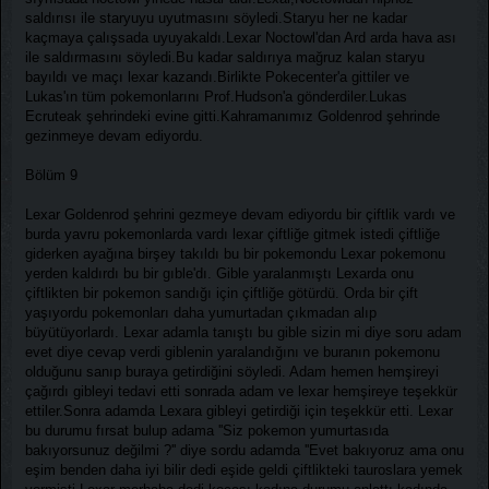
saldırısı ile staryuyu uyutmasını söyledi.Staryu her ne kadar
kaçmaya çalışsada uyuyakaldı.Lexar Noctowl'dan Ard arda hava ası
ile saldırmasını söyledi.Bu kadar saldırıya mağruz kalan staryu
bayıldı ve maçı lexar kazandı.Birlikte Pokecenter'a gittiler ve
Lukas'ın tüm pokemonlarını Prof.Hudson'a gönderdiler.Lukas
Ecruteak şehrindeki evine gitti.Kahramanımız Goldenrod şehrinde
gezinmeye devam ediyordu.
Bölüm 9
Lexar Goldenrod şehrini gezmeye devam ediyordu bir çiftlik vardı ve
burda yavru pokemonlarda vardı lexar çiftliğe gitmek istedi çiftliğe
giderken ayağına birşey takıldı bu bir pokemondu Lexar pokemonu
yerden kaldırdı bu bir gıble'dı. Gible yaralanmıştı Lexarda onu
çiftlikten bir pokemon sandığı için çiftliğe götürdü. Orda bir çift
yaşıyordu pokemonları daha yumurtadan çıkmadan alıp
büyütüyorlardı. Lexar adamla tanıştı bu gible sizin mi diye soru adam
evet diye cevap verdi giblenin yaralandığını ve buranın pokemonu
olduğunu sanıp buraya getirdiğini söyledi. Adam hemen hemşireyi
çağırdı gibleyi tedavi etti sonrada adam ve lexar hemşireye teşekkür
ettiler.Sonra adamda Lexara gibleyi getirdiği için teşekkür etti. Lexar
bu durumu fırsat bulup adama ''Siz pokemon yumurtasıda
bakıyorsunuz değilmi ?'' diye sordu adamda ''Evet bakıyoruz ama onu
eşim benden daha iyi bilir dedi eşide geldi çiftlikteki tauroslara yemek