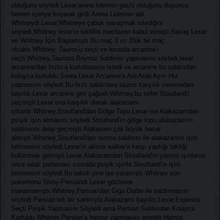
olduğunu söyledi.Lexar,arena liderinin güçlü olduğunu duyunca
hemen içeriye koşarak girdi.Arena Liderinin adı
Whitneydi.Lexar,Whitneye çabuk savaşmak istediğini
söyledi,Whitney lexar'ın teklifini mecburen kabul etmişti.Savaş Lexar
ve Whitney İçin Başlamıştı.Bu maç 3 vs 3'lük bir maç
olcaktı.Whitney, Tauros'u seçti ve lexarda arcanine'ı
seçti.Whitney,Taurosa Boynuz Saldırısı yapmasını söyledi,lexar
arcanine'dan hızlıca kurtulmasını istedi ve arcanine bu saldırıdan
kolayca kurtuldu.Sonra Lexar Arcanine'a Ard Arda Aşırı Hız
yapmasını söyledi.Bu hızlı saldırılara tauros karşılık veremeden
bayıldı.Lexar arcanine geri çağırdı.Whitney,bu sefer Stoutland'ı
seçmişti.Lexar ona karşılık olarak alakazamı
çıkardı.Whitney,Stoutland'dan Gölge Topu,Lexar ise Alakazamdan
psişik ışın atmasını söyledi.Stoutland'ın gölge topu,alakazam'ın
saldırısını delip geçmişti.Alakazam çok büyük hasar
almıştı.Whitney,Stoutland'dan ısırma saldırısı ile alakazamın işini
bitirmesini söyledi.Lexar'ın aklına walker'a karşı yaptığı taktiği
kullanmak gelmişti.Lexar,Alakazamdan Stoutland'ın yanına ışınlanıp
önce odak patlaması sonrada psişik ışınla Stoutland'ın işini
bitirmesini söyledi.Bu taktik yine işe yaramıştı.Whitney son
pokemonu Shiny-Persiandı.Lexar gözlerine
inanamamıştı.Whitney,Persian'dan Giga Darbe ile saldırmasını
söyledi.Persian tek bir saldırıyla Alakazamı bayılttı.Lexar,Espeonu
Seçti.Psişik Yapmasını Söyledi ama Persian Saldırıdan Kolayca
Kurtuldu.Whitney,Persian'a hipnoz yapmasını emretti.Hipnoz