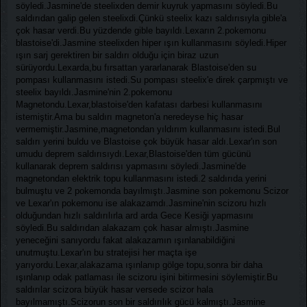
söyledi.Jasmine'de steelixden demir kuyruk yapmasını söyledi.Bu
saldırıdan galip gelen steelixdi.Çünkü steelix kazı saldırısıyla gible'a
çok hasar verdi.Bu yüzdende gible bayıldı.Lexarın 2.pokemonu
blastoise'di.Jasmine steelixden hiper ışın kullanmasını söyledi.Hiper
ışın sarj gerektiren bir saldırı olduğu için biraz uzun
sürüyordu.Lexarda,bu fırsattan yararlanarak Blastoise'den su
pompası kullanmasını istedi.Su pompası steelix'e direk çarpmıştı ve
steelix bayıldı.Jasmine'nin 2.pokemonu
Magnetondu.Lexar,blastoise'den kafatası darbesi kullanmasını
istemiştir.Ama bu saldırı magneton'a neredeyse hiç hasar
vermemiştir.Jasmine,magnetondan yıldırım kullanmasını istedi.Bul
saldırı yerini buldu ve Blastoise çok büyük hasar aldı.Lexar'ın son
umudu deprem saldırısıydı.Lexar,Blastoise'den tüm gücünü
kullanarak deprem saldırısı yapmasını söyledi.Jasmine'de
magnetondan elektrik topu kullanmasını istedi.2 saldırıda yerini
bulmuştu ve 2 pokemonda bayılmıştı.Jasmine son pokemonu Scizor
ve Lexar'ın pokemonu ise alakazamdı.Jasmine'nin scizoru hızlı
olduğundan hızlı saldırılırla ard arda Gece Kesiği yapmasını
söyledi.Bu saldırıdan alakazam çok hasar almıştı.Jasmine
yeneceğini sanıyordu fakat alakazamın ışınlanabildiğini
unutmuştu.Lexar'ın bu stratejisi her maçta işe
yarıyordu.Lexar,alakazama ışınlanıp gölge topu,sonra bir daha
ışınlanıp odak patlaması ile scizoru işini bitirmesini söylemiştir.Bu
saldırılar scizora büyük hasar versede scizor hala
bayılmamıştı.Scizorun son bir saldırılık gücü kalmıştı.Jasmine