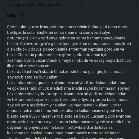
alacağı için sabırsızlanıyordu.
Bölüm 13
Sabah olmuştu ve lexar pokemon merkezinin önüne gitti dean orada
bekliyordu selamlaştıktan sonra dean onu cainwood citye
götürmüştü. Cainwood citye geldikten sonra kahramanımız,deanla
birlikte Cainwood gym'e gittiler.İçeri girdikten sonra oranın arena lideri
olan chuck'u dövüş pokeonlarınla antrenman yaptığını gördüler ve
Lexar Chuck'un pokemonlarını görmüş oldu bu onun için
avantajdı.Sonra Lexar Chuck'a meydan okudu ve savaş başladı.Chuck
ilk olarak medichamı attı
Lexarda blastoise'i çkardı Chuck medichama gizli güç kullanmasını
söyledi blastoise bunu atlattı
Lexar blastoise aqua tail kullanmasını söyledi medicham atlatamadı
ve çok hasar aldı chuck medichama meditasyon kullanmasını söyledi
Lexar blastoise hydro pompa kullanmasını söyledi medicham atlattı
ve tekrar meditasyon kullandı Lexar tekrar hydro pompa kullanmasını
söyledi ama medicham yine atlattı ve meditasyon kullandı undan
sonra chuck medichama yüksek atlama kullanmasını söyledi ve bu
blastoiseye büyük hasar verdi blastoise bayıldı.Lexarın 2.pokemmonu
noctowldu Lexar noctowla hipnos kullanmasını söyledi ve medicham
dayanamayıp uyudu sonra Lexar noctowla ard arda hava ası
kullanmasını söyledi sonra medicham bayıldı.noctowl hiç hasar
almadan mücadeleyi kazanmıştı.chuckun 2.pokemonu primapeydi