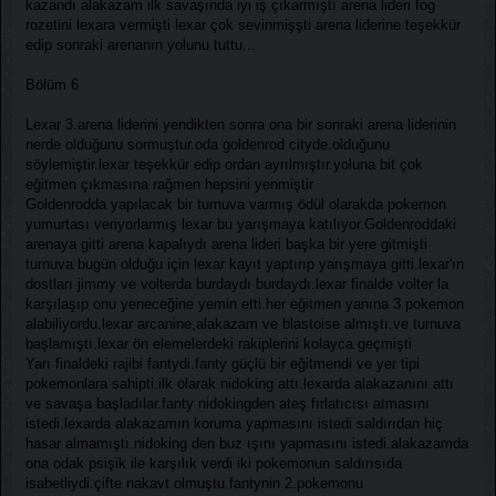
kazandı alakazam ilk savaşında iyi iş çıkarmıştı arena lideri fog
rozetini lexara vermişti lexar çok sevinmişşti arena liderine teşekkür
edip sonraki arenanın yolunu tuttu...
Bölüm 6
Lexar 3.arena liderini yendikten sonra ona bir sonraki arena liderinin
nerde olduğunu sormuştur.oda goldenrod cityde.olduğunu
söylemiştir.lexar teşekkür edip ordan ayrılmıştır.yoluna bit çok
eğitmen çıkmasına rağmen hepsini yenmiştir
Goldenrodda yapılacak bir turnuva varmış ödül olarakda pokemon
yumurtası veriyorlarmış lexar bu yarışmaya katılıyor.Goldenroddaki
arenaya gitti arena kapalıydı arena lideri başka bir yere gitmişti
turnuva bugün olduğu için lexar kayıt yaptırıp yarışmaya gitti.lexar'ın
dostları jimmy ve volterda burdaydı burdaydı.lexar finalde volter la
karşılaşıp onu yeneceğine yemin etti.her eğitmen yanına 3 pokemon
alabiliyordu.lexar arcanine,alakazam ve blastoise almıştı.ve turnuva
başlamıştı.lexar ön elemelerdeki rakiplerini kolayca geçmişti
Yarı finaldeki rajibi fantydi.fanty güçlü bir eğitmendi ve yer tipi
pokemonlara sahipti.ilk olarak nidoking attı.lexarda alakazanını attı
ve savaşa başladılar.fanty nidokingden ateş fırlatıcısı atmasını
istedi.lexarda alakazamın koruma yapmasını istedi saldırıdan hiç
hasar almamıştı.nidoking den buz ışını yapmasını istedi.alakazamda
ona odak psişik ile karşılık verdi iki pokemonun saldırısıda
isabetliydi.çifte nakavt olmuştu.fantynin 2.pokemonu