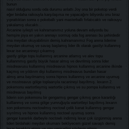
bunun
nasıl olduğunu sordu oda durumu anlattı.Joy ona bir poketop verdi
eğer birdaha raikouyla karşılaşırsa ne yapacağını biliyordu onu biraz
yıprattıktan sonra o pokeballı yani masterballı fırlatıcaktı ve raikouyu
yakalamış olucaktı...
Arcanine iyileşti ve kahramanımız yoluna devam ediyordu bu
hemşire joya en yakın arenayı sormuş oda fog arenası bu şehirdedir
ona meydan okuyabilirsin demiş.kahramanımız Fog arena liderine
meydan okumuş ve savaş başlamış lider ilk olarak gastlyi kullanmış
lexar ise arcanineyi çıkarmış
gastly gölge topu kullanmış arcanine atlamış ve alev topu
kullanmmış gastly büyük hasar almış ve devrilmiş sonra lider
misdreavusu kullanmış misdreavus hipnos kullanmış arcanine ilkinde
kaçmış ve yıldırım dişi kullanmış misdreavus bundan hasar
almış ama bayılmamış sonra hipnos kullanmış ve arcanine uyumuş
ve msstreavus gölge toplaarıyla racanineyi bayıltmış. lexarın 2.
pokemonu wartortleymiş wartortle çıkmış ve su pompa kullanmış ve
misdreavus bayılmış
liderin son pokemonu bir gengarmış gengar çıkmış gece karanlığı
kulllanmış ve sonra gölge yumruğuyla wartortleyi bayıltmış.lexarın
son pokemonu noctowlmış noctowl çelik kanat kullanmış gengar
sıyrılmış ve hipnos kullanmış noctowl uyumuş sonra
gengar karanlık darbeyle noctowlı indirmiş lexar çok üzgünmüş arena
lideri birdahaki meydan okumanı bekliyecem güzel savaştı demiş
lexar teşekkür etmiş ve onu yeniceğini söyleyip gitmiş...