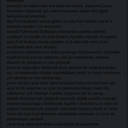
terketmişti
annesiyle ve babasından ona kalan arcaninela yaşıyordu.Lexar
arcaninenı kullanmak için sabırsızlanıyordu.sabahı dört gözle
bekliyordu,arcaninenıda
alıp Prof.Hudsonun yanına gittiler ve orda Prof.Hudson ona bu 6
pokemon içinden 1 ini seçmesini
söyledi.Pokemonlar;Bulbasaur,charmander,squirtle,chikorita
cyndaquil ve totodile dı.Lexar kararını önceden vermişti ve squirtle
seçti.Prof.Hudson ona bir pokedex ve 4 poke ball verdi çünkü
arcanineda artık onun olmuştu
ve böylece kahramanımız yola koyulmuştu.Kahramanımız köyünden
çıkarken karşısına bir pokemon çıktı bu mewtwoydu, mewtwo
efsanevi bir pokemon ve çok güçlüydü.
Lexar ne yapacağını bilmiyordu.lexar gözlerini bir anlığına kapatıp
açtı ve mewtwonun ortadan kaybolduğunu gördü.Ve Lexar mewtwoyu
çok sevmişti ve onu yakalamaya
yemin etmişti.Lexar biraz daha ilerleyince karşısına hoot-hoot adlı
uçan tür bir pokemon ve uçan tür pokemona ihtiyacı vardı onu
yakalamayı çok istemişti.Squirtle'ı karşısına attı ve savaş
başladı.Hoot-hoot çok güçlüydü ama hızlı değildi squirtle o yüzden
onunla kolayca başa çıkabiliyordu.Squirtle ı hoot-hoot'u su silahı ile
vurduve hoot-hoot çok yıprandı Lexar poke topunu çıkardı ve hoot-
hoot'a attı.hoot-hoot dirensede pokeballdan çıkamadı ve Lexar ilk
pokemonunu yakaladı.
Lexar biraz daha ilerledikten sonra önüne bir pokecenter