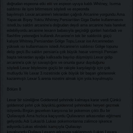
doğrudan espeona etki etti ve espeon uyuya kaldı.Whitney, Isırma
saldırısı ile işini bitirmesini söyledi ve espeonda
bayılmıştı.Lexar,arcanine'ı tekrardan çağırdı.Arcanine yorgundu.Ama
Yapacak Bişey Yoktu.Whitney,Persian'dan Giga Darbe kullanmasını
istedi,bu saldırı arcanine'a doğrudan deydi ama arcanine hala hareket
edebiliyordu.arcanine lexarın babasıyla geçirdiği günleri hatırladı ve
flashfire yeteneğini kullandı.Arcanine'ın tek bir saldırılık güçü
kalıyor.Whitney,Persiandan Gölge Topu,Lexar ise Arcaninedan
yüksek ısı kullanmasını istedi.Arcanine'ın saldırısı Gölge topunu
delip geçti.Bu saldırı persian'a çok büyük hasar vermişti.Persian
başta tekrardan ayağa kalksada bayılıp düşmüştü.Lexar gidip
arcanine'a çok iyi savaştığını ve onunla gurur duyduğunu
söyledi.Lexar böylesine güçlü bir rakiple karşılaştığı için çok
mutluydu.Ve Lexar 3.rozetinide çok büyük bir başarı göstererek
kazanmıştı.Lexar 5.arena rozetini almak için yola koyulmuştu.
Bölüm 8
Lexar bir süreliğine Goldenrod şehrinde kalmaya karar verdi.Çünkü
goldenrod şehri çok büyüktü,goldenrod şehrindeki heryeri gezmek
istiyordu.Birgün gezerken karşısına bir pokemon çıktı.Bu bir
Quilavaydı.Ama hızlıca kaçıyordu.Quilavanın arkasından eğitmeni
geliyordu.Adı Lukas'dı.Lukas pokemonlarına zalimce işkence
ediyordu.Lukas elindeki kamçıyla Quilavayı
kovalıyordu.Quilava,Lexarın arkasına saklanmıştı.Lukas,Lexara