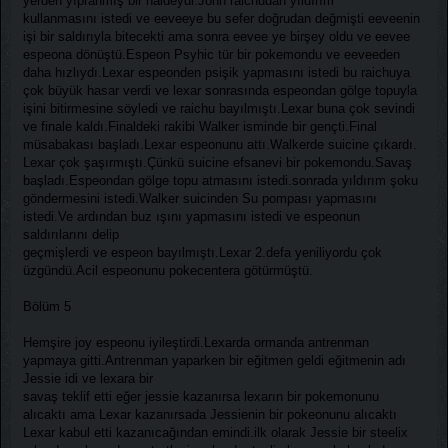
yerden yıpranmış bir haldeydi.John raichudan yıldırım
kullanmasını istedi ve eeveeye bu sefer doğrudan değmişti eeveenin
işi bir saldırıyla bitecekti ama sonra eevee ye birşey oldu ve eevee
espeona dönüştü.Espeon Psyhic tür bir pokemondu ve eeveeden
daha hızlıydı.Lexar espeonden psişik yapmasını istedi bu raichuya
çok büyük hasar verdi ve lexar sonrasında espeondan gölge topuyla
işini bitirmesine söyledi ve raichu bayılmıştı.Lexar buna çok sevindi
ve finale kaldı.Finaldeki rakibi Walker isminde bir gençti.Final
müsabakası başladı.Lexar espeonunu attı.Walkerde suicine çıkardı.
Lexar çok şaşırmıştı.Çünkü suicine efsanevi bir pokemondu.Savaş
başladı.Espeondan gölge topu atmasını istedi.sonrada yıldırım şoku
göndermesini istedi.Walker suicinden Su pompası yapmasını
istedi.Ve ardından buz ışını yapmasını istedi ve espeonun
saldırılarını delip
geçmişlerdi ve espeon bayılmıştı.Lexar 2.defa yeniliyordu çok
üzgündü.Acil espeonunu pokecentera götürmüştü.
Bölüm 5
Hemşire joy espeonu iyileştirdi.Lexarda ormanda antrenman
yapmaya gitti.Antrenman yaparken bir eğitmen geldi eğitmenin adı
Jessie idi ve lexara bir
savaş teklif etti eğer jessie kazanırsa lexarın bir pokemonunu
alıcaktı ama Lexar kazanırsada Jessienin bir pokeonunu alıcaktı
Lexar kabul etti kazanıcağından emindi.ilk olarak Jessie bir steelix