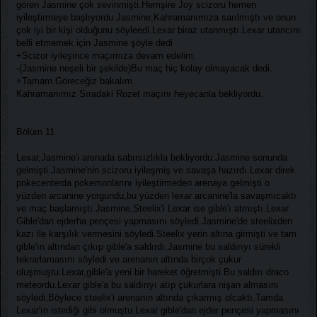
gören Jasmine çok sevinmişti.Hemşire Joy scizoru hemen
iyileştirmeye başlıyordu.Jasmine,Kahramanımıza sarılmıştı ve onun
çok iyi bir kişi olduğunu söyleedi.Lexar biraz utanmıştı.Lexar utancını
belli etmemek için Jasmine şöyle dedi
+Scizor iyileşince maçımıza devam edelim.
-(Jasmine neşeli bir şekilde)Bu maç hiç kolay olmayacak dedi.
+Tamam.Göreceğiz bakalım.
Kahramanımız Sıradaki Rozet maçını heyecanla bekliyordu.
Bölüm 11
Lexar,Jasmine'i arenada sabırsızlıkla bekliyordu.Jasmine sonunda
gelmişti.Jasmine'nin scizoru iyileşmiş ve savaşa hazırdı.Lexar direk
pokecenterda pokemonlarını iyileştirmeden arenaya gelmişti o
yüzden arcanine yorgundu,bu yüzden lexar arcanine'la savaşmıcaktı
ve maç başlamıştı.Jasmine,Steelix'i Lexar ise gible'ı atmıştı.Lexar
Gible'dan ejderha pençesi yapmasını söyledi.Jasmine'de steelixden
kazı ile karşılık vermesini söyledi.Steelix yerin altına girmişti ve tam
gible'ın altından çıkıp gible'a saldırdı.Jasmine bu saldırıyı sürekli
tekrarlamasını söyledi ve arenanın altında birçok çukur
oluşmuştu.Lexar,gible'a yeni bir hareket öğretmişti.Bu saldırı draco
meteordu.Lexar gible'a bu saldırıyı atıp çukurlara nişan almasını
söyledi.Böylece steelix'i arenanın altında çıkarmış olcaktı.Tamda
Lexar'ın istediği gibi olmuştu.Lexar gible'dan ejder pençesi yapmasını