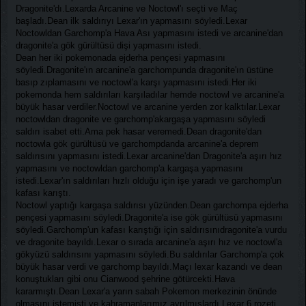
Dragonite'dı.Lexarda Arcanine ve Noctowl'ı seçti ve Maç
başladı.Dean ilk saldırıyı Lexar'ın yapmasını söyledi.Lexar
Noctowldan Garchomp'a Hava Ası yapmasını istedi ve arcanine'dan
dragonite'a gök gürültüsü dişi yapmasını istedi.
Dean her iki pokemonada ejderha pençesi yapmasını
söyledi.Dragonite'ın arcanine'a garchompunda dragonite'ın üstüne
basıp zıplamasını ve noctowl'a karşı yapmasını istedi.Her iki
pokemonda hem saldırıları karşıladılar hemde noctowl ve arcanine'a
büyük hasar verdiler.Noctowl ve arcanine yerden zor kalktılar.Lexar
noctowldan dragonite ve garchomp'akargaşa yapmasını söyledi
saldırı isabet etti.Ama pek hasar veremedi.Dean dragonite'dan
noctowla gök gürültüsü ve garchompdanda arcanine'a deprem
saldırısını yapmasını istedi.Lexar arcanine'dan Dragonite'a aşırı hız
yapmasını ve noctowldan garchomp'a kargaşa yapmasını
istedi.Lexar'ın saldırıları hızlı olduğu için işe yaradı ve garchomp'un
kafası karıştı.
Noctowl yaptığı kargaşa saldırısı yüzünden.Dean garchompa ejderha
pençesi yapmasını söyledi.Dragonite'a ise gök gürültüsü yapmasını
söyledi.Garchomp'un kafası karıştığı için saldırısınıdragonite'a vurdu
ve dragonite bayıldı.Lexar o sırada arcanine'a aşırı hız ve noctowl'a
gökyüzü saldırısını yapmasını söyledi.Bu saldırılar Garchomp'a çok
büyük hasar verdi ve garchomp bayıldı.Maçı lexar kazandı ve dean
konuştukları gibi onu Cianwood şehrine götürcekti.Hava
kararmıştı.Dean Lexar'a yarın sabah Pokemon merkezinin önünde
olmasını istemişti ve kahramanlarımız ayrılmışlardı.Lexar 6.rozeti