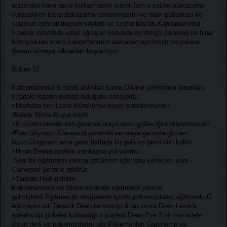
scizordan hava asını kullanmasını istedi.Tam o saldırı alakazama
vuracakken lexar,alakazama ışınlanmasını ve odak patlaması ile
scizorun işini bitirmesini söyledi ve scizor bayıldı.Kahramanımız
5.arena rozetinide uzun uğraşlar sonunda ayrılmıştı.Jasmine ile biraz
konuştuktan sonra kahramanımız arenadan ayrılmıştı ve yoluna
devam etmeye tekrardan başlamıştı.
Bölüm 12
Kahramanımız 5.rozeti aldıktan sonra Olivine şehrindeki insanlara
sıradaki rozetin nerede olduğunu soruyordu.
+Merhaba ben Lexar.Mümkünse bişey sorabilirmiyim?
-Bende Steve.Buyur söyle.
+6.rozetin nerede olduğunu ve oraya nasıl gidileciğini biliyormusun?
-Evet biliyorum.Cianwood şehrinde ve oraya gemiyle gitmen
lazım.Üzgünüm ama gemi haftada bir gelir ve gemi dün kalktı.
+Hmm.Benim acelem var başka yol yokmu.
-Seni bir eğitmenin yanına götürcem eğer onu yenersen seni
Cianwood Şehrine götürür.
+Tamam.Hadi gidelim
Kahramanımız ve Steve sonunda eğitmenin yanına
gelmişlerdi.Eğitmen bir mağaranın içinde pokemonlarını eğitiyordu.O
eğitmenin adı Dean'di.Dean ile konuştuktan sonra Dean Lexar'a
ejderha tipi pokeler kullandığını söyledi.Dean 2'ye 2 bir mücadele
olsun dedi ve pokemonlarını attı.Pokemonları Garchomp ve