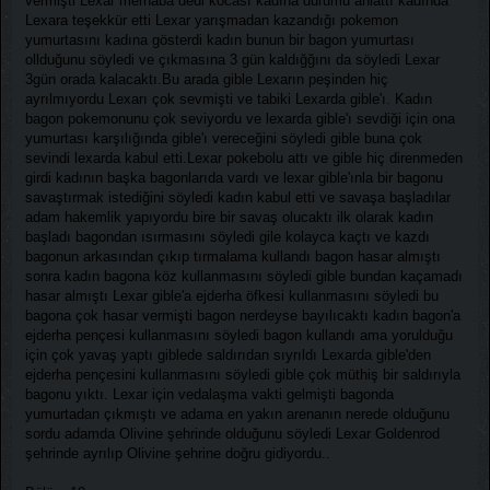
vermişti Lexar merhaba dedi kocası kadına durumu anlattı kadında
Lexara teşekkür etti Lexar yarışmadan kazandığı pokemon
yumurtasını kadına gösterdi kadın bunun bir bagon yumurtası
ollduğunu söyledi ve çıkmasına 3 gün kaldığğını da söyledi Lexar
3gün orada kalacaktı.Bu arada gible Lexarın peşinden hiç
ayrılmıyordu Lexarı çok sevmişti ve tabiki Lexarda gible'ı. Kadın
bagon pokemonunu çok seviyordu ve lexarda gible'ı sevdiği için ona
yumurtası karşılığında gible'ı vereceğini söyledi gible buna çok
sevindi lexarda kabul etti.Lexar pokebolu attı ve gible hiç direnmeden
girdi kadının başka bagonlarıda vardı ve lexar gible'ınla bir bagonu
savaştırmak istediğini söyledi kadın kabul etti ve savaşa başladılar
adam hakemlik yapıyordu bire bir savaş olucaktı ilk olarak kadın
başladı bagondan ısırmasını söyledi gile kolayca kaçtı ve kazdı
bagonun arkasından çıkıp tırmalama kullandı bagon hasar almıştı
sonra kadın bagona köz kullanmasını söyledi gible bundan kaçamadı
hasar almıştı Lexar gible'a ejderha öfkesi kullanmasını söyledi bu
bagona çok hasar vermişti bagon nerdeyse bayılıcaktı kadın bagon'a
ejderha pençesi kullanmasını söyledi bagon kullandı ama yorulduğu
için çok yavaş yaptı giblede saldırıdan sıyrıldı Lexarda gible'den
ejderha pençesini kullanmasını söyledi gible çok müthiş bir saldırıyla
bagonu yıktı. Lexar için vedalaşma vakti gelmişti bagonda
yumurtadan çıkmıştı ve adama en yakın arenanın nerede olduğunu
sordu adamda Olivine şehrinde olduğunu söyledi Lexar Goldenrod
şehrinde ayrılıp Olivine şehrine doğru gidiyordu..