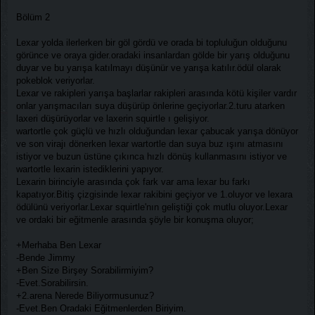
Bölüm 2
Lexar yolda ilerlerken bir göl gördü ve orada bi topluluğun olduğunu
görünce ve oraya gider.oradaki insanlardan gölde bir yarış olduğunu
duyar ve bu yarışa katılmayı düşünür ve yarışa katılır.ödül olarak
pokeblok veriyorlar.
Lexar ve rakipleri yarışa başlarlar rakipleri arasında kötü kişiler vardır
onlar yarışmacıları suya düşürüp önlerine geçiyorlar.2.turu atarken
laxeri düşürüyorlar ve laxerin squirtle ı gelişiyor.
wartortle çok güçlü ve hızlı olduğundan lexar çabucak yarışa dönüyor
ve son virajı dönerken lexar wartortle dan suya buz ışını atmasını
istiyor ve buzun üstüne çıkınca hızlı dönüş kullanmasını istiyor ve
wartortle lexarin istediklerini yapıyor.
Lexarin birinciyle arasında çok fark var ama lexar bu farkı
kapatıyor.Bitiş çizgisinde lexar rakibini geçiyor ve 1.oluyor ve lexara
ödülünü veriyorlar.Lexar squirtle'nın geliştiği çok mutlu oluyor.Lexar
ve ordaki bir eğitmenle arasında şöyle bir konuşma oluyor;
+Merhaba Ben Lexar
-Bende Jimmy
+Ben Size Birşey Sorabilirmiyim?
-Evet.Sorabilirsin.
+2.arena Nerede Biliyormusunuz?
-Evet.Ben Oradaki Eğitmenlerden Biriyim.