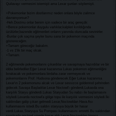
Quilavayı vermesini istemişti ama Lexar şunları söylemişti.
+Pokemonlar bizim dostlarımız neden onlara böyle zalimce
davranıyorsun?
-Heh.Dostmu onlar benim için sadece bir araç gereçdir.
+Bence pokemonlar duygulu varlıklar,kalpleri kırıldığında
üzülürler,bazende eğitmenleri onların yanında oluncada sevinirler.
-Bunlar çok saçma şeyler bunu sana bir pokemon maçında
göstereceğim.
+Tamam göreceğiz bakalım.
-1 vs 1'lik bir maç olcak.
+Tamam.
2 eğitmende pokemonlarını çıkardılar ve savaşmaya hazırdılar ve bir
iddia belirlediler.Eğer Lexar kazanırsa Lukas pokemon eğitmenliğini
bırakacak ve pokemonlara birdaha zarar vermeyecek ve
pokemonlarını Prof. Hudsona gönderecek.Eğer Lukas kazanırsa
Lexar'ın 2 pokemonunu alcak ve Lexar sessizce goldenrod şehrinden
gidecek.Savaşa Başladılar.Lexar Noctowl'ı gönderdi,Lukasda ona
karşılık Staryu gönderdi.Lukas Staryudan Su nabzı ile başlamasını
söyledi.Lexarda noctowl'a gölge topu ile karşılık vermesini söyledi.İki
saldırıdan galip çıkan gelmedi.Lexar,Noctowldan Hava Ası
kullanmasını istedi.Bu saldırı staryuya büyük bir hasar
verdi.Lukas,Staryuya Su Pompası kullanmasını emretti.Bu saldırıdan
sıyrılsada noctowl yinede hasar aldı.Lexar,Noctowldan hipnoz