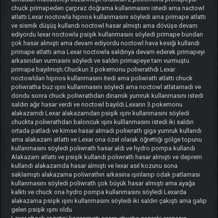
chuck primapeden çarpraz doğrama kullanmasını istedi ama nactowl
atlattı Lexar noctowla hipnos kullanmasını söyledi ama primape atlattı
ve sismik düşüş kullandı noctowl hasar almıştı ama dövüşe devam
ediyordu lexar noctowla psişik kullanmasını söyledi primape bundan
çok hasar almıştı ama devam ediyordu noctowl hava kesiği kullandı
primape atlattı ama Lexar noctowla saldırıya devam ederek primapeyi
arkasından vurmasını söyledi ve saldırı primapeye tam vurmuştu
primape bayılmıştı.Chuckun 3.pokemonu poliwrathdı Lexar
noctowldan hipnos kullanmasını itedi ama poliwrath atlattı chuck
poliwratha buz ışını kullanmasını söyledi ama noctowl atlatamadı ve
dondu sonra chuck poliwrathdan dinamik yumruk kullanmasını istedi
saldırı ağır hasar verdi ve noctowl bayıldı.Lexarın 3.pokemonu
alakazamdı Lexar alakazamdan psişik ışını kullanmasını söyledi
chuckta poliwrathdan baloncuk ışını kulllanmasını istedi iki saldırı
ortada patladı ve kimse hasar almadı poliwrath giga yumruk kullandı
ama alakazam atlattı ve Lexar ona özel olarak öğrettiği gölge topunu
kullanmasını söyledi poliwrath hasar aldı ve hydro pompa kullandı
Alakazam atlattı ve psişik kullandı poliwrath hasar almıştı ve deprem
kullandı alakazamda hasar almıştı ve lexar asıl kozunu sona
saklamıştı alakazama poliwrathın arkasına ışınlanıp odak patlaması
kullanmasını söyledi poliwrath çok büyük hasar almıştı ama ayağa
kalktı ve chuck ona hydro pompa kullanmasını söyledi Lexarda
alakazama psişik ışını kullanmasını söyledi iki saldırı çakıştı ama galip
gelen psişik ışını oldu