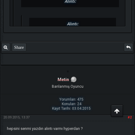
Alıntı:
Alıntı:
Güzel Günler Mazide
Kaldııı
Share
Metin
Banlanmış Oyuncu
Yorumları: 475
Konuları: 24
Kayıt Tarihi: 03.04.2015
20.09.2015, 13:37
#2
hepsini senmi yazdın alıntı varmı hyperdan ?