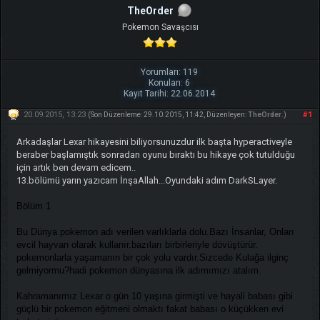
TheOrder
Pokemon Savaşcısı
Yorumları: 119
Konuları: 6
Kayıt Tarihi: 22.06.2014
20.09.2015, 13:23
#1
(Son Düzenleme: 29.10.2015, 11:42, Düzenleyen:
TheOrder
.)
Arkadaşlar Lexar hikayesini biliyorsunuzdur ilk başta hyperactiveyle
beraber başlamıştık sonradan oyunu bıraktı bu hikaye çok tutulduğu
için artık ben devam edicem..
13.bölümü yarın yazıcam İnşaAllah...Oyundaki adım DarkSLayer.
Bölüm 1
Bu Dünya pokemon adı verilen varlıklarla dolu.Bazı İnsanlar, Onları
evcil hayvan olarak kullanır.bazıları birbirleriyle dövüştürür.
pokemonlarla yaşamanın bir çok yolu vardır.Sizcede Kulağa ilginç
gelmiyormu?hadi pokemon dünyasına ilk adımımızı atalım.
Kahramanımız Lexar o gün 10 yaşına girmişti ve hayali babası gibi
güçlü bir pokemon eğitmeni olmaktı fakat babası o küçükken evi