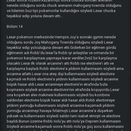
Lexar shock rozetini kazanmıştı sonra chucka sonraki arenanın
nerede olduğunu sordu chuck arenanın mahogany townda olduğunu
ve liderinin buz tipi pokemonlar kullandığını söyledi Lexar chucka
teşekkür edip yoluna devam etti...
Bölüm 14
Lexar pokemon merkezinde Hemşire Joy'a sonraki gymin nerede
olduğunu sordu Joy Mahogany Townda olduğunu söyledi Lexar
teşekkür edip yolculuğuna devam etti.Giderken bir eğitmen gördü
eğitmenin adı Robb'du.lexar'la Robb iyi anlaştılar ve ormanda bir
pokemon karşılaşması yapmaya karar verdiler.2vs2 bir karşılaşma
olacaktı Lexar ilk olarak arcanine'ı attı Robb ise electivire'ı attı ve
karşılaşma başladı.Robb electivire'a yıldırım kullanmasını söyledi ama
arcanine atlattı Lexar ona ateş dişi kullanmasını söyledi electivire
kaçmadı ve Robb electivire'a yıldırım kullanmasını söyledi arcanine
büyük hasar aldı Lexar arcanineye electivire'ın etrafında hızla
koşmasını söyledi arcanine electivire'nin etrafında koşuyordu Lexar
ona koşarken alev makinesi kullanmasını söyledi bu kombine
saldırıdan electivire büyük hasar aldı hasar aldı.Robb electivireye
yıldırım yumruğu kullanmasını söyledi arcanine kaçamadı yıldırım
yumruğu arcanineyi havaya fırlatmıştı Lexar arcanine'a düşerken
yüksek ısı kullanmasını söyledi saldırı tam isabet etmişti ve electivre
bayıldı.Bunun üzerine Robb riolu'yu attı riolu'ya Deprem kullanmasını
Söyledi arcanine kaçamadı sonra Robb riolu'ya güç avcu kullanmasını