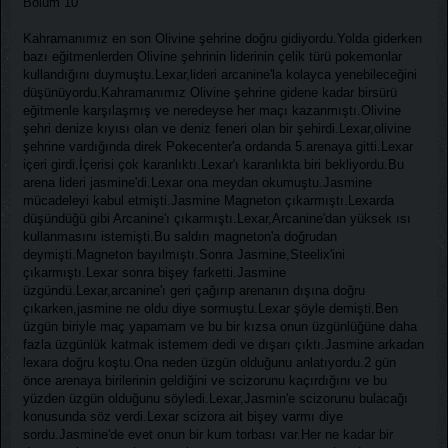
Bölüm 10
Kahramanımız en son Olivine şehrine doğru gidiyordu.Yolda giderken
bazı eğitmenlerden Olivine şehrinin liderinin çelik türü pokemonlar
kullandığını duymuştu.Lexar,lideri arcanine'la kolayca yenebileceğini
düşünüyordu.Kahramanımız Olivine şehrine gidene kadar birsürü
eğitmenle karşılaşmış ve neredeyse her maçı kazanmıştı.Olivine
şehri denize kıyısı olan ve deniz feneri olan bir şehirdi.Lexar,olivine
şehrine vardığında direk Pokecenter'a ordanda 5.arenaya gitti.Lexar
içeri girdi.İçerisi çok karanlıktı.Lexar'ı karanlıkta biri bekliyordu.Bu
arena lideri jasmine'di.Lexar ona meydan okumuştu.Jasmine
mücadeleyi kabul etmişti.Jasmine Magneton çıkarmıştı.Lexarda
düşündüğü gibi Arcanine'ı çıkarmıştı.Lexar,Arcanine'dan yüksek ısı
kullanmasını istemişti.Bu saldırı magneton'a doğrudan
deymişti.Magneton bayılmıştı.Sonra Jasmine,Steelix'ini
çıkarmıştı.Lexar sonra bişey farketti.Jasmine
üzgündü.Lexar,arcanine'ı geri çağırıp arenanın dışına doğru
çıkarken,jasmine ne oldu diye sormuştu.Lexar şöyle demişti.Ben
üzgün biriyle maç yapamam ve bu bir kızsa onun üzgünlüğüne daha
fazla üzgünlük katmak istemem dedi ve dışarı çıktı.Jasmine arkadan
lexara doğru koştu.Ona neden üzgün olduğunu anlatıyordu.2 gün
önce arenaya birilerinin geldiğini ve scizorunu kaçırdığını ve bu
yüzden üzgün olduğunu söyledi.Lexar,Jasmin'e scizorunu bulacağı
konusunda söz verdi.Lexar scizora ait bişey varmı diye
sordu.Jasmine'de evet onun bir kum torbası var.Her ne kadar bir