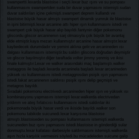
swampertti.lexarda blastoise i seçti.lexar buz ışını ve su pompası
kullanmasını swampertden suda bir duvar yapmasını istemişti.sudan
duvar saldırıları içine çekmişti.swampert deprem kullandı ve
blastoise büyük hasar almıştı swampert dinamik yumruk ile blastoise
in işini bitirmişti.lexar arcanine attı hiper ışın kullanmasını istedi ve
swampert çok büyük hasar alıp bayıldı.fantynin diğer pokemonu
gliscordu.gliscor arcaninenın sarj olmasıyla çok büyük bir avantaj
elde etmiştir.kaya mezarı kullanmıştır arcanine hasar almıştır.lexar
kaybedecek durumdadır ve yemini aklına gelir.ve arcanineden ısı
dalgası kullanmasını istemiştir.bu saldırı gliscora doğrudan deymiştir
ve gliscor bayılmıştır.diğer taraftada volter jimmy yenmiş ve ikisi
finale kalmıştır.Lexar ve walker arasındaki maç başlamıştı.walker
metaggros ile başladı.lexarda arcaninela başladı.lexar arcanineden
yüksek ısı kullanmasını istedi.metaggrosdan psişik ışın yapmasını
istedi.fakat arcaninenın saldırısı psişik ışını delip geçmişti ve
metagros bayıldı.
Sıradaki pokemonu electrivedı.arcanineden hiper ışın ve yüksek ısı
kombinasyonu yapmasını istemişti lexar.walkerda electrivedan
yıldırım ve ateş fırlatıcısı kullanmasını istedi.saldırılar iki
pokemonada büyük hasar verdi ve ikiside bayıldı.walker son
pokemonu tabikide suicunedi.lexar karşısına blastoise
atmıştı.blastoiseden su pompası kullanmasını istemişti.walkerda
suicuneden buz ışını yapmasını istedi.blastoise in gönderdiği sular
donmuştu.lexar kafatası darbesiyle saldırmasını istemişti.walkerda
aşırı hızla karşılık vermesini söyledi.bu mücadeleden suicune galip