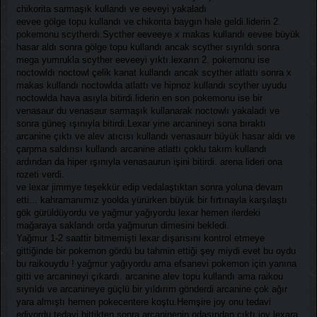
chikorita sarmaşık kullandı ve eeveyi yakaladı
eevee gölge topu kullandı ve chikorita baygın hale geldi.liderin 2.
pokemonu scytherdı.Sycther eeveeye x makas kullandı eevee büyük
hasar aldı sonra gölge topu kullandı ancak scyther sıyrıldı sonra
mega yumrukla scyther eeveeyi yıktı.lexarın 2. pokemonu ise
noctowldı noctowl çelik kanat kullandı ancak scyther atlattı sonra x
makas kullandı noctowlda atlattı ve hipnoz kullandı scyther uyudu
noctowlda hava asıyla bitirdi.liderin en son pokemonu ise bir
venasaur du venasaur sarmaşık kullanarak noctowlı yakaladı ve
sonra güneş ışınıyla bitirdi.Lexar yine arcanineyi sona bıraktı
arcanine çıktı ve alev atıcısı kullandı venasaurr büyük hasar aldı ve
çarpma saldırısı kullandı arcanine atlattı çoklu takım kullandı
ardından da hiper ışınıyla venasaurun işini bitirdi. arena lideri ona
rozeti verdi.
ve lexar jimmye teşekkür edip vedalaştıktan sonra yoluna devam
etti... kahramanımız yoolda yürürken büyük bir fırtınayla karşılaştı
gök gürüldüyordu ve yağmur yağıyordu lexar hemen ilerdeki
mağaraya saklandı orda yağmurun dimesini bekledi.
Yağmur 1-2 saattir bitmemişti lexar dışarısını kontrol etmeye
gittiğinde bir pokemon gördü bu tahmin ettiği şey miydi evet bu oydu
bu raikouydu ! yağmur yağıyordu ama efsanevi pokemon için yanına
gitti ve arcanineyi çıkardı. arcanine alev topu kullandı ama raikou
sıyrıldı ve arcanineye güçlü bir yıldırım gönderdi arcanine çok ağır
yara almıştı hemen pokecentere koştu.Hemşire joy onu tedavi
ediyordu tedavi bittikten sonra arcaninenin odasından çıktı joy lexara