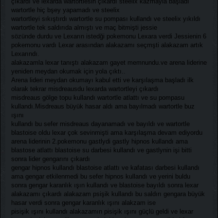
çıkardı ve lexarda wartortlesin çıkardı steelix kazmayla başladı
wartortle hiç bşey yapamadı ve steelix
wartortleyi sıkıştırdı wartortle su pompası kullandı ve steelix yıkıldı
wartortle tek saldırıda almıştı ve maç bitmişti jessie
sözünde durdu ve Lexarın istedği pokemonu Lexara verdi Jessienin 6
pokemonu vardı Lexar arasından alakazamı seçmşti alakazam artık
Lexarındı.
alakazamla lexar tanıştı alakazam gayet memnundu.ve arena liderine
yeniden meydan okumak için yola çıktı..
Arena lideri meydan okumayı kabul etti ve karşılaşma başladı ilk
olarak tekrar misdreausdu lexarda wartortleyi çıkardı
misdreaus gölge topu kullandı wartortle atlattı ve su pompasu
kullandı.Misdreaus büyük hasar aldı ama bayılmadı wartortle buz
ışını
kullandı bu sefer misdreaus dayanamadı ve bayıldı ve wartortle
blastoise oldu lexar çok sevinmişti ama karşılaşma devam ediyordu
arena liderinin 2.pokemonu gastlydi gastly hipnos kullandı ama
blastose atlattı blastoise su darbesi kullandı ve gastlynin işi bitti
sonra lider gengarını çıkardı
gengar hipnos kullandı blastoise atlattı ve kafatası darbesi kullandı
ama gengar etkilenmedi bu sefer hipnos kullandı ve yerini buldu
sonra gengar karanlık ışın kullandı ve blastoise bayıldı sonra lexar
alakazamı çıkardı alakazam psişik kullandı bu saldırı gengara büyük
hasar verdi sonra gengar karanlık ışını alakzam ise
pisişik ışını kullandı alakazamın pisişik ışını güçlü geldi ve lexar