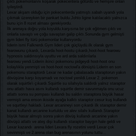
çıktı.pokemonlarını koşarak pokecentera götürdü ve hemşire onları
iyileştirdi.
Lexar akşam olduğu için pokecenterda yatmıştı.sabah uyandı yola
çıkmak üzereyken bir pankart buldu.Johto ligine katılacaktı yalnızca
bunu için 8 rozet alması gerekiyordu.
İlk arenaya doğru yola koyuldu.karşısına bir çok eğitmen çıktı ve
onlarla savaştı ve çoğu savaştan galip çıktı.Sonunda gym gelmişti
gym lideri fly türü pokemonlar kullanıyordu
liderin ismi Falknerdı.Gym lideri çok güçlüydü.ilk olarak gym
fearowunu çıkardı, Lexarda hoot-hootu çıkardı,hoot-hoot fearowu
hypnosis saldırısıyla uyuttu ve ard arda saldırılarla
fearowu yendi.Liderin ikinci pokemonu pidgeydi hoot-hoot onu
kolaylıkla yenmişti ve hoot-hoot noctowl'a dönüştü.Liderin en son
pokemonu staraptordı Lexar ne kadar çabalasada staraptorun yakın
dövüşüne karşı koyamadı ve noctowl yenildi.Lexar 2. pokemon
olarak squirtle'ı çıkardı.Squirtle su silahıyla saldırdı yalnız staraptor
onu atlattı hava asını kullandı squirtle demir savunmayla onu ucuz
atlattı sonra su pompası kullandı bu saldırı staraptora büyük hasar
vermişti ama enson ikiside ayağa kalktı staraptor cesur kuş kullandı
ve squrtleyi hakladı. Lexar arcanineyi son çıkardı ilk staraptor demir
kanat kullandı arcanine kurtuldu ve alev silahı kullandı.Staraptor
büyük hasar almıştı sonra yakın dövüş kullandı arcanine yakın
dövüşü atlattı ve ateş dişi kullandı staraptor baygın hale geldi ve
Lexar kazandı arena lideri Lexara fly rozetini verdi Lexar çok
sevinmişti ve 2.arena olan bug arenasının yolunu tuttu...