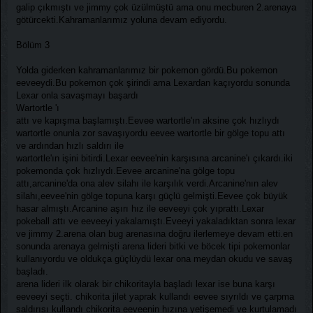
galip çıkmıştı ve jimmy çok üzülmüştü ama onu mecburen 2.arenaya
götürcekti.Kahramanlarımız yoluna devam ediyordu.
Bölüm 3
Yolda giderken kahramanlarımız bir pokemon gördü.Bu pokemon
eeveeydi.Bu pokemon çok şirindi ama Lexardan kaçıyordu sonunda
Lexar onla savaşmayı başardı
Wartortle 'ı
attı ve kapışma başlamıştı.Eevee wartortle'ın aksine çok hızlıydı
wartortle onunla zor savaşıyordu eevee wartortle bir gölge topu attı
ve ardından hızlı saldırı ile
wartortle'ın işini bitirdi.Lexar eevee'nin karşısına arcanine'ı çıkardı.iki
pokemonda çok hızlıydı.Eevee arcanine'na gölge topu
attı,arcanine'da ona alev silahı ile karşılık verdi.Arcanine'nın alev
silahı,eevee'nin gölge topuna karşı güçlü gelmişti.Eevee çok büyük
hasar almıştı.Arcanine aşırı hız ile eeveeyi çok yıprattı.Lexar
pokeball attı ve eeveeyi yakalamıştı.Eveeyi yakaladıktan sonra lexar
ve jimmy 2.arena olan bug arenasına doğru ilerlemeye devam etti.en
sonunda arenaya gelmişti arena lideri bitki ve böcek tipi pokemonlar
kullanıyordu ve oldukça güçlüydü lexar ona meydan okudu ve savaş
başladı.
arena lideri ilk olarak bir chikoritayla başladı lexar ise buna karşı
eeveeyi seçti. chikorita jilet yaprak kullandı eevee sıyrıldı ve çarpma
saldırısı kullandı chikorita eeveenin hızına yetişemedi ve kurtulamadı