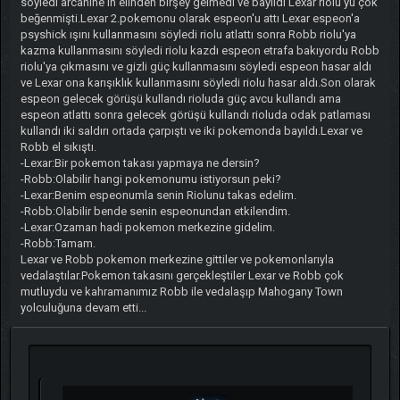
söyledi arcanine'ın elinden birşey gelmedi ve bayıldı Lexar riolu'yu çok
beğenmişti.Lexar 2.pokemonu olarak espeon'u attı Lexar espeon'a
psyshick ışını kullanmasını söyledi riolu atlattı sonra Robb riolu'ya
kazma kullanmasını söyledi riolu kazdı espeon etrafa bakıyordu Robb
riolu'ya çıkmasını ve gizli güç kullanmasını söyledi espeon hasar aldı
ve Lexar ona karışıklık kullanmasını söyledi riolu hasar aldı.Son olarak
espeon gelecek görüşü kullandı rioluda güç avcu kullandı ama
espeon atlattı sonra gelecek görüşü kullandı rioluda odak patlaması
kullandı iki saldırı ortada çarpıştı ve iki pokemonda bayıldı.Lexar ve
Robb el sıkıştı.
-Lexar:Bir pokemon takası yapmaya ne dersin?
-Robb:Olabilir hangi pokemonumu istiyorsun peki?
-Lexar:Benim espeonumla senin Riolunu takas edelim.
-Robb:Olabilir bende senin espeonundan etkilendim.
-Lexar:Ozaman hadi pokemon merkezine gidelim.
-Robb:Tamam.
Lexar ve Robb pokemon merkezine gittiler ve pokemonlarıyla
vedalaştılar.Pokemon takasını gerçekleştiler Lexar ve Robb çok
mutluydu ve kahramanımız Robb ile vedalaşıp Mahogany Town
yolculuğuna devam etti...