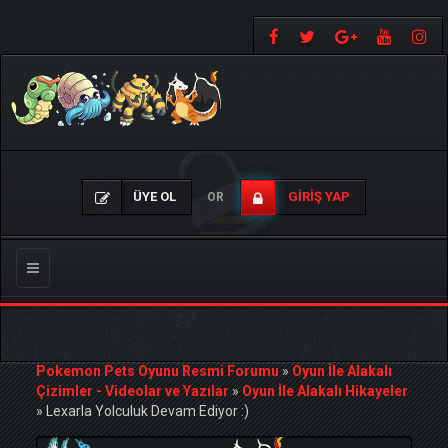
ÜYE OL
GIRIŞ YAP
OR
Gezinmeyi
Değiştir
Pokemon Pets Oyunu Resmi Forumu
»
Oyun İle Alakalı
Çizimler - Videolar ve Yazılar
»
Oyun İle Alakalı Hikayeler
»
Lexarla Yolculuk Devam Ediyor :)