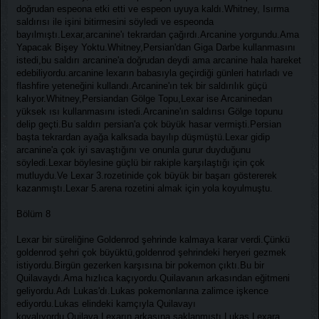
doğrudan espeona etki etti ve espeon uyuya kaldı.Whitney, Isırma
saldırısı ile işini bitirmesini söyledi ve espeonda
bayılmıştı.Lexar,arcanine'ı tekrardan çağırdı.Arcanine yorgundu.Ama
Yapacak Bişey Yoktu.Whitney,Persian'dan Giga Darbe kullanmasını
istedi,bu saldırı arcanine'a doğrudan deydi ama arcanine hala hareket
edebiliyordu.arcanine lexarın babasıyla geçirdiği günleri hatırladı ve
flashfire yeteneğini kullandı.Arcanine'ın tek bir saldırılık güçü
kalıyor.Whitney,Persiandan Gölge Topu,Lexar ise Arcaninedan
yüksek ısı kullanmasını istedi.Arcanine'ın saldırısı Gölge topunu
delip geçti.Bu saldırı persian'a çok büyük hasar vermişti.Persian
başta tekrardan ayağa kalksada bayılıp düşmüştü.Lexar gidip
arcanine'a çok iyi savaştığını ve onunla gurur duyduğunu
söyledi.Lexar böylesine güçlü bir rakiple karşılaştığı için çok
mutluydu.Ve Lexar 3.rozetinide çok büyük bir başarı göstererek
kazanmıştı.Lexar 5.arena rozetini almak için yola koyulmuştu.
Bölüm 8
Lexar bir süreliğine Goldenrod şehrinde kalmaya karar verdi.Çünkü
goldenrod şehri çok büyüktü,goldenrod şehrindeki heryeri gezmek
istiyordu.Birgün gezerken karşısına bir pokemon çıktı.Bu bir
Quilavaydı.Ama hızlıca kaçıyordu.Quilavanın arkasından eğitmeni
geliyordu.Adı Lukas'dı.Lukas pokemonlarına zalimce işkence
ediyordu.Lukas elindeki kamçıyla Quilavayı
kovalıyordu.Quilava,Lexarın arkasına saklanmıştı.Lukas,Lexara