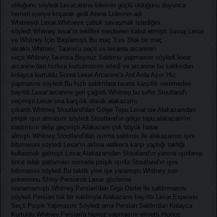
olduğunu söyledi.Lexar,arena liderinin güçlü olduğunu duyunca
hemen içeriye koşarak girdi.Arena Liderinin adı
Whitneydi.Lexar,Whitneye çabuk savaşmak istediğini
söyledi,Whitney lexar'ın teklifini mecburen kabul etmişti.Savaş Lexar
ve Whitney İçin Başlamıştı.Bu maç 3 vs 3'lük bir maç
olcaktı.Whitney, Tauros'u seçti ve lexarda arcanine'ı
seçti.Whitney,Taurosa Boynuz Saldırısı yapmasını söyledi,lexar
arcanine'dan hızlıca kurtulmasını istedi ve arcanine bu saldırıdan
kolayca kurtuldu.Sonra Lexar Arcanine'a Ard Arda Aşırı Hız
yapmasını söyledi.Bu hızlı saldırılara tauros karşılık veremeden
bayıldı.Lexar arcanine geri çağırdı.Whitney,bu sefer Stoutland'ı
seçmişti.Lexar ona karşılık olarak alakazamı
çıkardı.Whitney,Stoutland'dan Gölge Topu,Lexar ise Alakazamdan
psişik ışın atmasını söyledi.Stoutland'ın gölge topu,alakazam'ın
saldırısını delip geçmişti.Alakazam çok büyük hasar
almıştı.Whitney,Stoutland'dan ısırma saldırısı ile alakazamın işini
bitirmesini söyledi.Lexar'ın aklına walker'a karşı yaptığı taktiği
kullanmak gelmişti.Lexar,Alakazamdan Stoutland'ın yanına ışınlanıp
önce odak patlaması sonrada psişik ışınla Stoutland'ın işini
bitirmesini söyledi.Bu taktik yine işe yaramıştı.Whitney son
pokemonu Shiny-Persiandı.Lexar gözlerine
inanamamıştı.Whitney,Persian'dan Giga Darbe ile saldırmasını
söyledi.Persian tek bir saldırıyla Alakazamı bayılttı.Lexar,Espeonu
Seçti.Psişik Yapmasını Söyledi ama Persian Saldırıdan Kolayca
Kurtuldu.Whitney,Persian'a hipnoz yapmasını emretti.Hipnoz