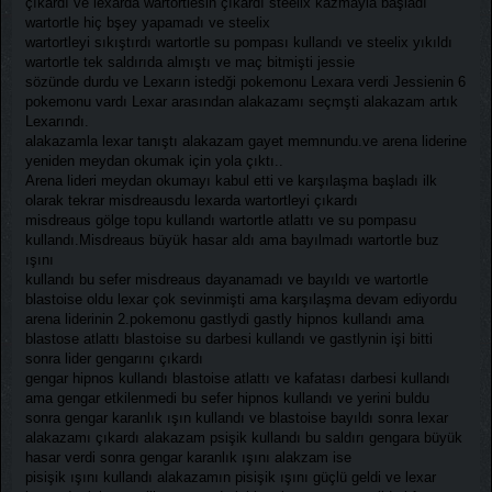
çıkardı ve lexarda wartortlesin çıkardı steelix kazmayla başladı
wartortle hiç bşey yapamadı ve steelix
wartortleyi sıkıştırdı wartortle su pompası kullandı ve steelix yıkıldı
wartortle tek saldırıda almıştı ve maç bitmişti jessie
sözünde durdu ve Lexarın istedği pokemonu Lexara verdi Jessienin 6
pokemonu vardı Lexar arasından alakazamı seçmşti alakazam artık
Lexarındı.
alakazamla lexar tanıştı alakazam gayet memnundu.ve arena liderine
yeniden meydan okumak için yola çıktı..
Arena lideri meydan okumayı kabul etti ve karşılaşma başladı ilk
olarak tekrar misdreausdu lexarda wartortleyi çıkardı
misdreaus gölge topu kullandı wartortle atlattı ve su pompasu
kullandı.Misdreaus büyük hasar aldı ama bayılmadı wartortle buz
ışını
kullandı bu sefer misdreaus dayanamadı ve bayıldı ve wartortle
blastoise oldu lexar çok sevinmişti ama karşılaşma devam ediyordu
arena liderinin 2.pokemonu gastlydi gastly hipnos kullandı ama
blastose atlattı blastoise su darbesi kullandı ve gastlynin işi bitti
sonra lider gengarını çıkardı
gengar hipnos kullandı blastoise atlattı ve kafatası darbesi kullandı
ama gengar etkilenmedi bu sefer hipnos kullandı ve yerini buldu
sonra gengar karanlık ışın kullandı ve blastoise bayıldı sonra lexar
alakazamı çıkardı alakazam psişik kullandı bu saldırı gengara büyük
hasar verdi sonra gengar karanlık ışını alakzam ise
pisişik ışını kullandı alakazamın pisişik ışını güçlü geldi ve lexar