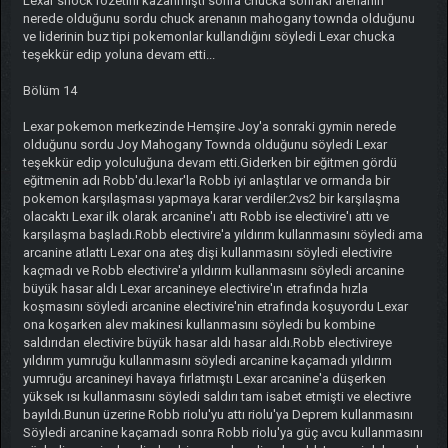
Lexar shock rozetini kazanmıştı sonra chucka sonraki arenanın
nerede olduğunu sordu chuck arenanın mahogany townda olduğunu
ve liderinin buz tipi pokemonlar kullandığını söyledi Lexar chucka
teşekkür edip yoluna devam etti...
Bölüm 14
Lexar pokemon merkezinde Hemşire Joy'a sonraki gymin nerede
olduğunu sordu Joy Mahogany Townda olduğunu söyledi Lexar
teşekkür edip yolculuğuna devam etti.Giderken bir eğitmen gördü
eğitmenin adı Robb'du.lexar'la Robb iyi anlaştılar ve ormanda bir
pokemon karşılaşması yapmaya karar verdiler.2vs2 bir karşılaşma
olacaktı Lexar ilk olarak arcanine'ı attı Robb ise electivire'ı attı ve
karşılaşma başladı.Robb electivire'a yıldırım kullanmasını söyledi ama
arcanine atlattı Lexar ona ateş dişi kullanmasını söyledi electivire
kaçmadı ve Robb electivire'a yıldırım kullanmasını söyledi arcanine
büyük hasar aldı Lexar arcanineye electivire'ın etrafında hızla
koşmasını söyledi arcanine electivire'nin etrafında koşuyordu Lexar
ona koşarken alev makinesi kullanmasını söyledi bu kombine
saldırıdan electivire büyük hasar aldı hasar aldı.Robb electivireye
yıldırım yumruğu kullanmasını söyledi arcanine kaçamadı yıldırım
yumruğu arcanineyi havaya fırlatmıştı Lexar arcanine'a düşerken
yüksek ısı kullanmasını söyledi saldırı tam isabet etmişti ve electivre
bayıldı.Bunun üzerine Robb riolu'yu attı riolu'ya Deprem kullanmasını
Söyledi arcanine kaçamadı sonra Robb riolu'ya güç avcu kullanmasını