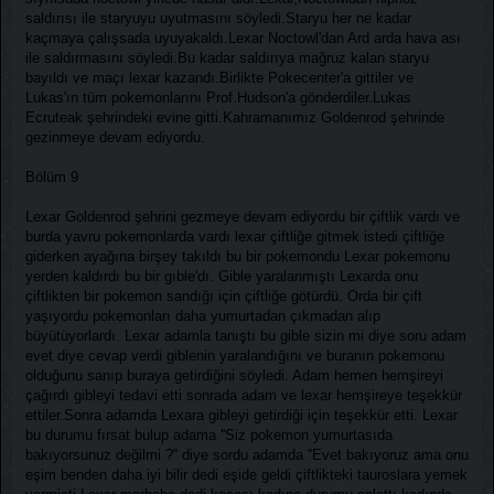
saldırısı ile staryuyu uyutmasını söyledi.Staryu her ne kadar
kaçmaya çalışsada uyuyakaldı.Lexar Noctowl'dan Ard arda hava ası
ile saldırmasını söyledi.Bu kadar saldırıya mağruz kalan staryu
bayıldı ve maçı lexar kazandı.Birlikte Pokecenter'a gittiler ve
Lukas'ın tüm pokemonlarını Prof.Hudson'a gönderdiler.Lukas
Ecruteak şehrindeki evine gitti.Kahramanımız Goldenrod şehrinde
gezinmeye devam ediyordu.
Bölüm 9
Lexar Goldenrod şehrini gezmeye devam ediyordu bir çiftlik vardı ve
burda yavru pokemonlarda vardı lexar çiftliğe gitmek istedi çiftliğe
giderken ayağına birşey takıldı bu bir pokemondu Lexar pokemonu
yerden kaldırdı bu bir gıble'dı. Gible yaralanmıştı Lexarda onu
çiftlikten bir pokemon sandığı için çiftliğe götürdü. Orda bir çift
yaşıyordu pokemonları daha yumurtadan çıkmadan alıp
büyütüyorlardı. Lexar adamla tanıştı bu gible sizin mi diye soru adam
evet diye cevap verdi giblenin yaralandığını ve buranın pokemonu
olduğunu sanıp buraya getirdiğini söyledi. Adam hemen hemşireyi
çağırdı gibleyi tedavi etti sonrada adam ve lexar hemşireye teşekkür
ettiler.Sonra adamda Lexara gibleyi getirdiği için teşekkür etti. Lexar
bu durumu fırsat bulup adama ''Siz pokemon yumurtasıda
bakıyorsunuz değilmi ?'' diye sordu adamda ''Evet bakıyoruz ama onu
eşim benden daha iyi bilir dedi eşide geldi çiftlikteki tauroslara yemek