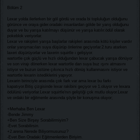
Bölüm 2
Lexar yolda ilerlerken bir göl gördü ve orada bi topluluğun olduğunu
görünce ve oraya gider.oradaki insanlardan gölde bir yarış olduğunu
duyar ve bu yarışa katılmayı düşünür ve yarışa katılır.ödül olarak
pokeblok veriyorlar.
Lexar ve rakipleri yarışa başlarlar rakipleri arasında kötü kişiler vardır
onlar yarışmacıları suya düşürüp önlerine geçiyorlar.2.turu atarken
laxeri düşürüyorlar ve laxerin squirtle ı gelişiyor.
wartortle çok güçlü ve hızlı olduğundan lexar çabucak yarışa dönüyor
ve son virajı dönerken lexar wartortle dan suya buz ışını atmasını
istiyor ve buzun üstüne çıkınca hızlı dönüş kullanmasını istiyor ve
wartortle lexarin istediklerini yapıyor.
Lexarin birinciyle arasında çok fark var ama lexar bu farkı
kapatıyor.Bitiş çizgisinde lexar rakibini geçiyor ve 1.oluyor ve lexara
ödülünü veriyorlar.Lexar squirtle'nın geliştiği çok mutlu oluyor.Lexar
ve ordaki bir eğitmenle arasında şöyle bir konuşma oluyor;
+Merhaba Ben Lexar
-Bende Jimmy
+Ben Size Birşey Sorabilirmiyim?
-Evet.Sorabilirsin.
+2.arena Nerede Biliyormusunuz?
-Evet.Ben Oradaki Eğitmenlerden Biriyim.