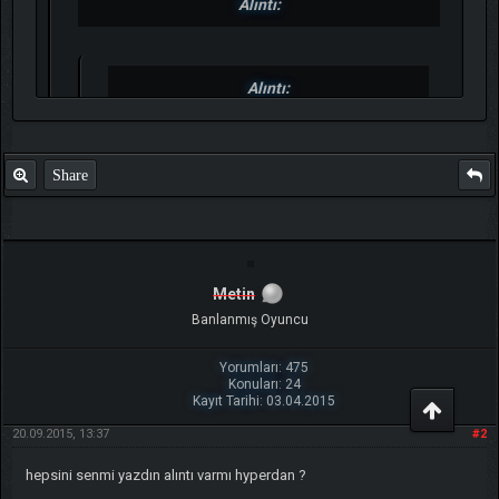
Alıntı:
Alıntı:
Güzel Günler Mazide
Kaldııı
Share
Metin
Banlanmış Oyuncu
Yorumları: 475
Konuları: 24
Kayıt Tarihi: 03.04.2015
20.09.2015, 13:37
#2
hepsini senmi yazdın alıntı varmı hyperdan ?