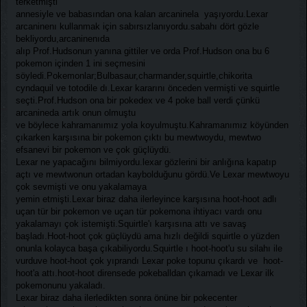
terketmişti
annesiyle ve babasından ona kalan arcaninela yaşıyordu.Lexar
arcaninenı kullanmak için sabırsızlanıyordu.sabahı dört gözle
bekliyordu,arcaninenıda
alıp Prof.Hudsonun yanına gittiler ve orda Prof.Hudson ona bu 6
pokemon içinden 1 ini seçmesini
söyledi.Pokemonlar;Bulbasaur,charmander,squirtle,chikorita
cyndaquil ve totodile dı.Lexar kararını önceden vermişti ve squirtle
seçti.Prof.Hudson ona bir pokedex ve 4 poke ball verdi çünkü
arcanineda artık onun olmuştu
ve böylece kahramanımız yola koyulmuştu.Kahramanımız köyünden
çıkarken karşısına bir pokemon çıktı bu mewtwoydu, mewtwo
efsanevi bir pokemon ve çok güçlüydü.
Lexar ne yapacağını bilmiyordu.lexar gözlerini bir anlığına kapatıp
açtı ve mewtwonun ortadan kaybolduğunu gördü.Ve Lexar mewtwoyu
çok sevmişti ve onu yakalamaya
yemin etmişti.Lexar biraz daha ilerleyince karşısına hoot-hoot adlı
uçan tür bir pokemon ve uçan tür pokemona ihtiyacı vardı onu
yakalamayı çok istemişti.Squirtle'ı karşısına attı ve savaş
başladı.Hoot-hoot çok güçlüydü ama hızlı değildi squirtle o yüzden
onunla kolayca başa çıkabiliyordu.Squirtle ı hoot-hoot'u su silahı ile
vurduve hoot-hoot çok yıprandı Lexar poke topunu çıkardı ve hoot-
hoot'a attı.hoot-hoot dirensede pokeballdan çıkamadı ve Lexar ilk
pokemonunu yakaladı.
Lexar biraz daha ilerledikten sonra önüne bir pokecenter