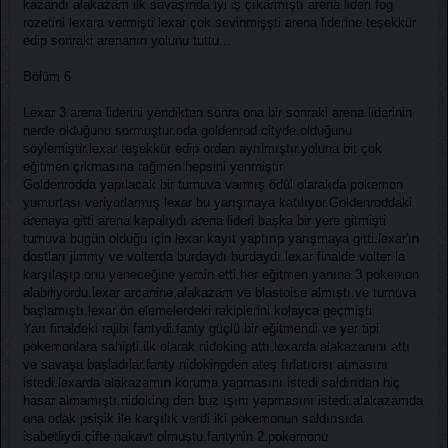
kazandı alakazam ilk savaşında iyi iş çıkarmıştı arena lideri fog
rozetini lexara vermişti lexar çok sevinmişşti arena liderine teşekkür
edip sonraki arenanın yolunu tuttu...
Bölüm 6
Lexar 3.arena liderini yendikten sonra ona bir sonraki arena liderinin
nerde olduğunu sormuştur.oda goldenrod cityde.olduğunu
söylemiştir.lexar teşekkür edip ordan ayrılmıştır.yoluna bit çok
eğitmen çıkmasına rağmen hepsini yenmiştir
Goldenrodda yapılacak bir turnuva varmış ödül olarakda pokemon
yumurtası veriyorlarmış lexar bu yarışmaya katılıyor.Goldenroddaki
arenaya gitti arena kapalıydı arena lideri başka bir yere gitmişti
turnuva bugün olduğu için lexar kayıt yaptırıp yarışmaya gitti.lexar'ın
dostları jimmy ve volterda burdaydı burdaydı.lexar finalde volter la
karşılaşıp onu yeneceğine yemin etti.her eğitmen yanına 3 pokemon
alabiliyordu.lexar arcanine,alakazam ve blastoise almıştı.ve turnuva
başlamıştı.lexar ön elemelerdeki rakiplerini kolayca geçmişti
Yarı finaldeki rajibi fantydi.fanty güçlü bir eğitmendi ve yer tipi
pokemonlara sahipti.ilk olarak nidoking attı.lexarda alakazanını attı
ve savaşa başladılar.fanty nidokingden ateş fırlatıcısı atmasını
istedi.lexarda alakazamın koruma yapmasını istedi saldırıdan hiç
hasar almamıştı.nidoking den buz ışını yapmasını istedi.alakazamda
ona odak psişik ile karşılık verdi iki pokemonun saldırısıda
isabetliydi.çifte nakavt olmuştu.fantynin 2.pokemonu