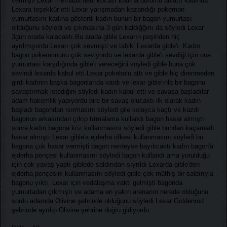
vermişti Lexar merhaba dedi kocası kadına durumu anlattı kadında
Lexara teşekkür etti Lexar yarışmadan kazandığı pokemon
yumurtasını kadına gösterdi kadın bunun bir bagon yumurtası
ollduğunu söyledi ve çıkmasına 3 gün kaldığğını da söyledi Lexar
3gün orada kalacaktı.Bu arada gible Lexarın peşinden hiç
ayrılmıyordu Lexarı çok sevmişti ve tabiki Lexarda gible'ı. Kadın
bagon pokemonunu çok seviyordu ve lexarda gible'ı sevdiği için ona
yumurtası karşılığında gible'ı vereceğini söyledi gible buna çok
sevindi lexarda kabul etti.Lexar pokebolu attı ve gible hiç direnmeden
girdi kadının başka bagonlarıda vardı ve lexar gible'ınla bir bagonu
savaştırmak istediğini söyledi kadın kabul etti ve savaşa başladılar
adam hakemlik yapıyordu bire bir savaş olucaktı ilk olarak kadın
başladı bagondan ısırmasını söyledi gile kolayca kaçtı ve kazdı
bagonun arkasından çıkıp tırmalama kullandı bagon hasar almıştı
sonra kadın bagona köz kullanmasını söyledi gible bundan kaçamadı
hasar almıştı Lexar gible'a ejderha öfkesi kullanmasını söyledi bu
bagona çok hasar vermişti bagon nerdeyse bayılıcaktı kadın bagon'a
ejderha pençesi kullanmasını söyledi bagon kullandı ama yorulduğu
için çok yavaş yaptı giblede saldırıdan sıyrıldı Lexarda gible'den
ejderha pençesini kullanmasını söyledi gible çok müthiş bir saldırıyla
bagonu yıktı. Lexar için vedalaşma vakti gelmişti bagonda
yumurtadan çıkmıştı ve adama en yakın arenanın nerede olduğunu
sordu adamda Olivine şehrinde olduğunu söyledi Lexar Goldenrod
şehrinde ayrılıp Olivine şehrine doğru gidiyordu..