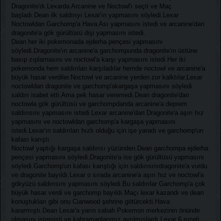
Dragonite'dı.Lexarda Arcanine ve Noctowl'ı seçti ve Maç
başladı.Dean ilk saldırıyı Lexar'ın yapmasını söyledi.Lexar
Noctowldan Garchomp'a Hava Ası yapmasını istedi ve arcanine'dan
dragonite'a gök gürültüsü dişi yapmasını istedi.
Dean her iki pokemonada ejderha pençesi yapmasını
söyledi.Dragonite'ın arcanine'a garchompunda dragonite'ın üstüne
basıp zıplamasını ve noctowl'a karşı yapmasını istedi.Her iki
pokemonda hem saldırıları karşıladılar hemde noctowl ve arcanine'a
büyük hasar verdiler.Noctowl ve arcanine yerden zor kalktılar.Lexar
noctowldan dragonite ve garchomp'akargaşa yapmasını söyledi
saldırı isabet etti.Ama pek hasar veremedi.Dean dragonite'dan
noctowla gök gürültüsü ve garchompdanda arcanine'a deprem
saldırısını yapmasını istedi.Lexar arcanine'dan Dragonite'a aşırı hız
yapmasını ve noctowldan garchomp'a kargaşa yapmasını
istedi.Lexar'ın saldırıları hızlı olduğu için işe yaradı ve garchomp'un
kafası karıştı.
Noctowl yaptığı kargaşa saldırısı yüzünden.Dean garchompa ejderha
pençesi yapmasını söyledi.Dragonite'a ise gök gürültüsü yapmasını
söyledi.Garchomp'un kafası karıştığı için saldırısınıdragonite'a vurdu
ve dragonite bayıldı.Lexar o sırada arcanine'a aşırı hız ve noctowl'a
gökyüzü saldırısını yapmasını söyledi.Bu saldırılar Garchomp'a çok
büyük hasar verdi ve garchomp bayıldı.Maçı lexar kazandı ve dean
konuştukları gibi onu Cianwood şehrine götürcekti.Hava
kararmıştı.Dean Lexar'a yarın sabah Pokemon merkezinin önünde
olmasını istemişti ve kahramanlarımız ayrılmışlardı.Lexar 6.rozeti