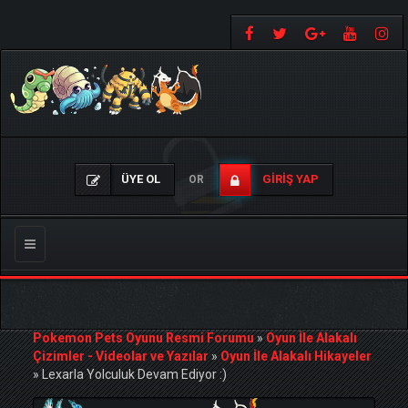
ÜYE OL
GIRIŞ YAP
OR
Gezinmeyi
Değiştir
Pokemon Pets Oyunu Resmi Forumu
»
Oyun İle Alakalı
Çizimler - Videolar ve Yazılar
»
Oyun İle Alakalı Hikayeler
»
Lexarla Yolculuk Devam Ediyor :)