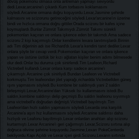
dövüş pokemonu olmasa onla antreman yapmayı seviyordu
dedi.Lexar,arcanine'ı çıkardı.Kum torbasını koklamasını
söyledi.Arcanine ormana doğru koşuyordu.Lexar,Jasmine şehirde
kalmasını ve scizorunu getireceğini söyledi.Lexar'arcanine'ın üzerine
bindi ve hızlıca ormana doğru gittiler.Orada scizoru bir kafes içine
koymuşlardı.Bunlar Zümrüt Takımıydı.Zümrüt Takımı sürekli
pokemonları kaçıran ve onlara işkence eden bir takımdı.Ama sadece
scizoru 2 kişi kaçırmıştı.Onlar kendilerini lexara tanıtmışlardı.Birinin
adı Tim diğerinin adı ise Richard'dı.Lexar'a kendini tanıt dediler.Lexar
onlara şöyle bir cevap verdi.Pokemonları kaçıran ve onlara işkence
yapan ve üstüne üstlük bir kızı ağlatan kişiler benim adımı bilmesede
olur dedi.Onlar bu duruma çok sinirlendi.Tim Leafeon,Richard
Victrebell kullandı.Lexar onlara karşı sadece arcanine'ı
çıkarmıştı.Arcanine çok sinirliydi.Bundan Leafeon ve Victrebell
korkmuştu.Tim leafeondan jilet yaprağı,richardda Victrebellden güneş
ışını yapmasını söyledi.Bu kombine bir saldırıydı.yani 2 saldırı
birleşmişti.Lexar,Arcanine'dan Yüksek Isı kullanmasını istedi.Bu
saldırı,kombine saldırıyı delip geçmişti.Bu saldırı leafeonu sıyırmıştı
ama victrebell'e doğrudan değmişti.Victrebell bayılmıştı.Tim
Leafeon'dan hızlı saldırı yapmasını söyledi.Lexarda ona karşılık
Arcanine'a aşırı hız kullanmasını söyledi.Arcanine saldırısı daha
hızlıydı ve Leafonu bayıltmıştı.Lexar onlardan anahtarı alıp scizoru
kurtarmıştı.Lexar Arcanine'ı geri çağırmıştı.Lexar,Scizoru sırtına alıp
doğruca olivine şehrine koşuyordu.Jasmine,Lexarı PokeCenterda
bekliyordu.Kapı Açıldı ve Lexar içeri girdi.Scizoru,Lexarın sırtında