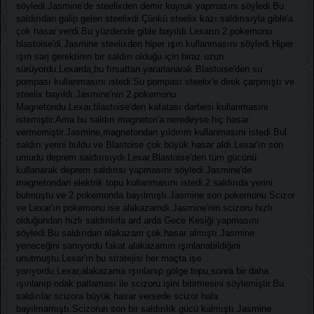
söyledi.Jasmine'de steelixden demir kuyruk yapmasını söyledi.Bu
saldırıdan galip gelen steelixdi.Çünkü steelix kazı saldırısıyla gible'a
çok hasar verdi.Bu yüzdende gible bayıldı.Lexarın 2.pokemonu
blastoise'di.Jasmine steelixden hiper ışın kullanmasını söyledi.Hiper
ışın sarj gerektiren bir saldırı olduğu için biraz uzun
sürüyordu.Lexarda,bu fırsattan yararlanarak Blastoise'den su
pompası kullanmasını istedi.Su pompası steelix'e direk çarpmıştı ve
steelix bayıldı.Jasmine'nin 2.pokemonu
Magnetondu.Lexar,blastoise'den kafatası darbesi kullanmasını
istemiştir.Ama bu saldırı magneton'a neredeyse hiç hasar
vermemiştir.Jasmine,magnetondan yıldırım kullanmasını istedi.Bul
saldırı yerini buldu ve Blastoise çok büyük hasar aldı.Lexar'ın son
umudu deprem saldırısıydı.Lexar,Blastoise'den tüm gücünü
kullanarak deprem saldırısı yapmasını söyledi.Jasmine'de
magnetondan elektrik topu kullanmasını istedi.2 saldırıda yerini
bulmuştu ve 2 pokemonda bayılmıştı.Jasmine son pokemonu Scizor
ve Lexar'ın pokemonu ise alakazamdı.Jasmine'nin scizoru hızlı
olduğundan hızlı saldırılırla ard arda Gece Kesiği yapmasını
söyledi.Bu saldırıdan alakazam çok hasar almıştı.Jasmine
yeneceğini sanıyordu fakat alakazamın ışınlanabildiğini
unutmuştu.Lexar'ın bu stratejisi her maçta işe
yarıyordu.Lexar,alakazama ışınlanıp gölge topu,sonra bir daha
ışınlanıp odak patlaması ile scizoru işini bitirmesini söylemiştir.Bu
saldırılar scizora büyük hasar versede scizor hala
bayılmamıştı.Scizorun son bir saldırılık gücü kalmıştı.Jasmine