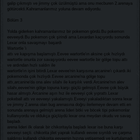
galip çıkmıştı ve jimmy çok üzülmüştü ama onu mecburen 2.arenaya
götürcekti.Kahramanlarımız yoluna devam ediyordu.
Bölüm 3
Yolda giderken kahramanlarımız bir pokemon gördü.Bu pokemon
eeveeydi.Bu pokemon çok şirindi ama Lexardan kaçıyordu sonunda
Lexar onla savaşmayı başardı
Wartortle 'ı
attı ve kapışma başlamıştı.Eevee wartortle'ın aksine çok hızlıydı
wartortle onunla zor savaşıyordu eevee wartortle bir gölge topu attı
ve ardından hızlı saldırı ile
wartortle'ın işini bitirdi.Lexar eevee'nin karşısına arcanine'ı çıkardı.iki
pokemonda çok hızlıydı.Eevee arcanine'na gölge topu
attı,arcanine'da ona alev silahı ile karşılık verdi.Arcanine'nın alev
silahı,eevee'nin gölge topuna karşı güçlü gelmişti.Eevee çok büyük
hasar almıştı.Arcanine aşırı hız ile eeveeyi çok yıprattı.Lexar
pokeball attı ve eeveeyi yakalamıştı.Eveeyi yakaladıktan sonra lexar
ve jimmy 2.arena olan bug arenasına doğru ilerlemeye devam etti.en
sonunda arenaya gelmişti arena lideri bitki ve böcek tipi pokemonlar
kullanıyordu ve oldukça güçlüydü lexar ona meydan okudu ve savaş
başladı.
arena lideri ilk olarak bir chikoritayla başladı lexar ise buna karşı
eeveeyi seçti. chikorita jilet yaprak kullandı eevee sıyrıldı ve çarpma
saldırısı kullandı chikorita eeveenin hızına yetişemedi ve kurtulamadı