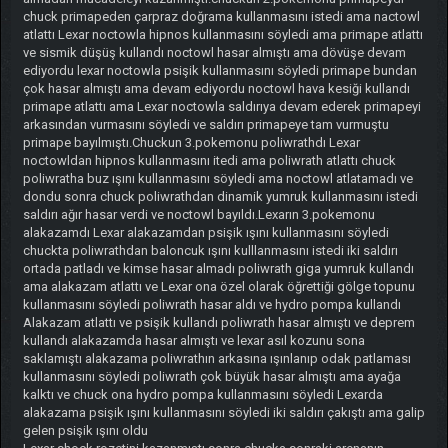
chuck primapeden çarpraz doğrama kullanmasını istedi ama nactowl
atlattı Lexar noctowla hipnos kullanmasını söyledi ama primape atlattı
ve sismik düşüş kullandı noctowl hasar almıştı ama dövüşe devam
ediyordu lexar noctowla psişik kullanmasını söyledi primape bundan
çok hasar almıştı ama devam ediyordu noctowl hava kesiği kullandı
primape atlattı ama Lexar noctowla saldırıya devam ederek primapeyi
arkasından vurmasını söyledi ve saldırı primapeye tam vurmuştu
primape bayılmıştı.Chuckun 3.pokemonu poliwrathdı Lexar
noctowldan hipnos kullanmasını itedi ama poliwrath atlattı chuck
poliwratha buz ışını kullanmasını söyledi ama noctowl atlatamadı ve
dondu sonra chuck poliwrathdan dinamik yumruk kullanmasını istedi
saldırı ağır hasar verdi ve noctowl bayıldı.Lexarın 3.pokemonu
alakazamdı Lexar alakazamdan psişik ışını kullanmasını söyledi
chuckta poliwrathdan baloncuk ışını kulllanmasını istedi iki saldırı
ortada patladı ve kimse hasar almadı poliwrath giga yumruk kullandı
ama alakazam atlattı ve Lexar ona özel olarak öğrettiği gölge topunu
kullanmasını söyledi poliwrath hasar aldı ve hydro pompa kullandı
Alakazam atlattı ve psişik kullandı poliwrath hasar almıştı ve deprem
kullandı alakazamda hasar almıştı ve lexar asıl kozunu sona
saklamıştı alakazama poliwrathın arkasına ışınlanıp odak patlaması
kullanmasını söyledi poliwrath çok büyük hasar almıştı ama ayağa
kalktı ve chuck ona hydro pompa kullanmasını söyledi Lexarda
alakazama psişik ışını kullanmasını söyledi iki saldırı çakıştı ama galip
gelen psişik ışını oldu