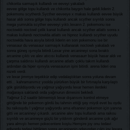
chikorita sarmaşık kullandı ve eeveyi yakaladı
eevee gölge topu kullandı ve chikorita baygın hale geldi.liderin 2.
pokemonu scytherdı.Sycther eeveeye x makas kullandı eevee büyük
hasar aldı sonra gölge topu kullandı ancak scyther sıyrıldı sonra
mega yumrukla scyther eeveeyi yıktı.lexarın 2. pokemonu ise
noctowldı noctowl çelik kanat kullandı ancak scyther atlattı sonra x
makas kullandı noctowlda atlattı ve hipnoz kullandı scyther uyudu
noctowlda hava asıyla bitirdi.liderin en son pokemonu ise bir
venasaur du venasaur sarmaşık kullanarak noctowlı yakaladı ve
sonra güneş ışınıyla bitirdi.Lexar yine arcanineyi sona bıraktı
arcanine çıktı ve alev atıcısı kullandı venasaurr büyük hasar aldı ve
çarpma saldırısı kullandı arcanine atlattı çoklu takım kullandı
ardından da hiper ışınıyla venasaurun işini bitirdi. arena lideri ona
rozeti verdi.
ve lexar jimmye teşekkür edip vedalaştıktan sonra yoluna devam
etti... kahramanımız yoolda yürürken büyük bir fırtınayla karşılaştı
gök gürüldüyordu ve yağmur yağıyordu lexar hemen ilerdeki
mağaraya saklandı orda yağmurun dimesini bekledi.
Yağmur 1-2 saattir bitmemişti lexar dışarısını kontrol etmeye
gittiğinde bir pokemon gördü bu tahmin ettiği şey miydi evet bu oydu
bu raikouydu ! yağmur yağıyordu ama efsanevi pokemon için yanına
gitti ve arcanineyi çıkardı. arcanine alev topu kullandı ama raikou
sıyrıldı ve arcanineye güçlü bir yıldırım gönderdi arcanine çok ağır
yara almıştı hemen pokecentere koştu.Hemşire joy onu tedavi
ediyordu tedavi bittikten sonra arcaninenin odasından çıktı joy lexara