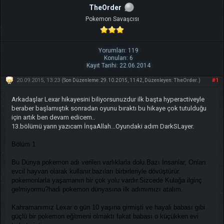
TheOrder
Pokemon Savaşcısı
Yorumları: 119
Konuları: 6
Kayıt Tarihi: 22.06.2014
20.09.2015, 13:23
#1
(Son Düzenleme: 29.10.2015, 11:42, Düzenleyen:
TheOrder
.)
Arkadaşlar Lexar hikayesini biliyorsunuzdur ilk başta hyperactiveyle
beraber başlamıştık sonradan oyunu bıraktı bu hikaye çok tutulduğu
için artık ben devam edicem..
13.bölümü yarın yazıcam İnşaAllah...Oyundaki adım DarkSLayer.
Bölüm 1
Bu Dünya pokemon adı verilen varlıklarla dolu.Bazı İnsanlar, Onları
evcil hayvan olarak kullanır.bazıları birbirleriyle dövüştürür.
pokemonlarla yaşamanın bir çok yolu vardır.Sizcede Kulağa ilginç
gelmiyormu?hadi pokemon dünyasına ilk adımımızı atalım.
Kahramanımız Lexar o gün 10 yaşına girmişti ve hayali babası gibi
güçlü bir pokemon eğitmeni olmaktı fakat babası o küçükken evi