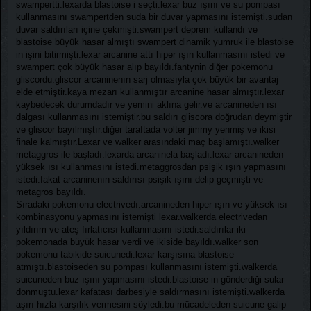
swampertti.lexarda blastoise i seçti.lexar buz ışını ve su pompası
kullanmasını swampertden suda bir duvar yapmasını istemişti.sudan
duvar saldırıları içine çekmişti.swampert deprem kullandı ve
blastoise büyük hasar almıştı swampert dinamik yumruk ile blastoise
in işini bitirmişti.lexar arcanine attı hiper ışın kullanmasını istedi ve
swampert çok büyük hasar alıp bayıldı.fantynin diğer pokemonu
gliscordu.gliscor arcaninenın sarj olmasıyla çok büyük bir avantaj
elde etmiştir.kaya mezarı kullanmıştır arcanine hasar almıştır.lexar
kaybedecek durumdadır ve yemini aklına gelir.ve arcanineden ısı
dalgası kullanmasını istemiştir.bu saldırı gliscora doğrudan deymiştir
ve gliscor bayılmıştır.diğer taraftada volter jimmy yenmiş ve ikisi
finale kalmıştır.Lexar ve walker arasındaki maç başlamıştı.walker
metaggros ile başladı.lexarda arcaninela başladı.lexar arcanineden
yüksek ısı kullanmasını istedi.metaggrosdan psişik ışın yapmasını
istedi.fakat arcaninenın saldırısı psişik ışını delip geçmişti ve
metagros bayıldı.
Sıradaki pokemonu electrivedı.arcanineden hiper ışın ve yüksek ısı
kombinasyonu yapmasını istemişti lexar.walkerda electrivedan
yıldırım ve ateş fırlatıcısı kullanmasını istedi.saldırılar iki
pokemonada büyük hasar verdi ve ikiside bayıldı.walker son
pokemonu tabikide suicunedi.lexar karşısına blastoise
atmıştı.blastoiseden su pompası kullanmasını istemişti.walkerda
suicuneden buz ışını yapmasını istedi.blastoise in gönderdiği sular
donmuştu.lexar kafatası darbesiyle saldırmasını istemişti.walkerda
aşırı hızla karşılık vermesini söyledi.bu mücadeleden suicune galip