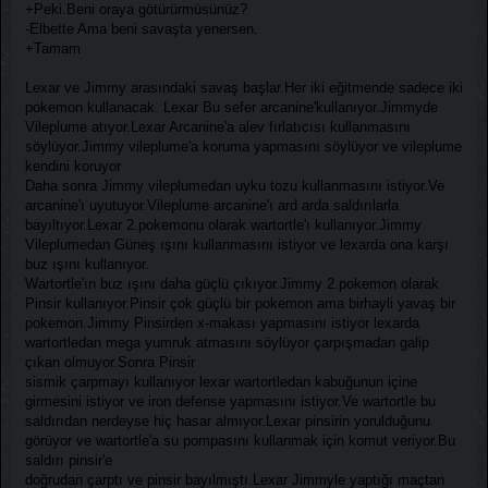
+Peki.Beni oraya götürürmüsünüz?
-Elbette Ama beni savaşta yenersen.
+Tamam
Lexar ve Jimmy arasındaki savaş başlar.Her iki eğitmende sadece iki
pokemon kullanacak. Lexar Bu sefer arcanine'kullanıyor.Jimmyde
Vileplume atıyor.Lexar Arcanine'a alev fırlatıcısı kullanmasını
söylüyor.Jimmy vileplume'a koruma yapmasını söylüyor ve vileplume
kendini koruyor
Daha sonra Jimmy vileplumedan uyku tozu kullanmasını istiyor.Ve
arcanine'ı uyutuyor.Vileplume arcanine'ı ard arda saldırılarla
bayıltıyor.Lexar 2.pokemonu olarak wartortle'ı kullanıyor.Jimmy
Vileplumedan Güneş ışını kullanmasını istiyor ve lexarda ona karşı
buz ışını kullanıyor.
Wartortle'ın buz ışını daha güçlü çıkıyor.Jimmy 2.pokemon olarak
Pinsir kullanıyor.Pinsir çok güçlü bir pokemon ama birhayli yavaş bir
pokemon.Jimmy Pinsirden x-makası yapmasını istiyor lexarda
wartortledan mega yumruk atmasını söylüyor çarpışmadan galip
çıkan olmuyor.Sonra Pinsir
sismik çarpmayı kullanıyor lexar wartortledan kabuğunun içine
girmesini istiyor ve iron defense yapmasını istiyor.Ve wartortle bu
saldırıdan nerdeyse hiç hasar almıyor.Lexar pinsirin yorulduğunu
görüyor ve wartortle'a su pompasını kullanmak için komut veriyor.Bu
saldırı pinsir'e
doğrudan çarptı ve pinsir bayılmıştı.Lexar Jimmyle yaptığı maçtan