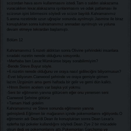
scizordan hava asını kullanmasını istedi.Tam o saldırı alakazama
vuracakken lexar,alakazama ışınlanmasını ve odak patlaması ile
scizorun işini bitirmesini söyledi ve scizor bayıldı.Kahramanımız
5.arena rozetinide uzun uğraşlar sonunda ayrılmıştı.Jasmine ile biraz
konuştuktan sonra kahramanımız arenadan ayrılmıştı ve yoluna
devam etmeye tekrardan başlamıştı.
Bölüm 12
Kahramanımız 5.rozeti aldıktan sonra Olivine şehrindeki insanlara
sıradaki rozetin nerede olduğunu soruyordu.
+Merhaba ben Lexar.Mümkünse bişey sorabilirmiyim?
-Bende Steve.Buyur söyle.
+6.rozetin nerede olduğunu ve oraya nasıl gidileciğini biliyormusun?
-Evet biliyorum.Cianwood şehrinde ve oraya gemiyle gitmen
lazım.Üzgünüm ama gemi haftada bir gelir ve gemi dün kalktı.
+Hmm.Benim acelem var başka yol yokmu.
-Seni bir eğitmenin yanına götürcem eğer onu yenersen seni
Cianwood Şehrine götürür.
+Tamam.Hadi gidelim
Kahramanımız ve Steve sonunda eğitmenin yanına
gelmişlerdi.Eğitmen bir mağaranın içinde pokemonlarını eğitiyordu.O
eğitmenin adı Dean'di.Dean ile konuştuktan sonra Dean Lexar'a
ejderha tipi pokeler kullandığını söyledi.Dean 2'ye 2 bir mücadele
olsun dedi ve pokemonlarını attı.Pokemonları Garchomp ve