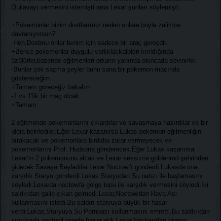
Quilavayı vermesini istemişti ama Lexar şunları söylemişti.
+Pokemonlar bizim dostlarımız neden onlara böyle zalimce
davranıyorsun?
-Heh.Dostmu onlar benim için sadece bir araç gereçdir.
+Bence pokemonlar duygulu varlıklar,kalpleri kırıldığında
üzülürler,bazende eğitmenleri onların yanında oluncada sevinirler.
-Bunlar çok saçma şeyler bunu sana bir pokemon maçında
göstereceğim.
+Tamam göreceğiz bakalım.
-1 vs 1'lik bir maç olcak.
+Tamam.
2 eğitmende pokemonlarını çıkardılar ve savaşmaya hazırdılar ve bir
iddia belirlediler.Eğer Lexar kazanırsa Lukas pokemon eğitmenliğini
bırakacak ve pokemonlara birdaha zarar vermeyecek ve
pokemonlarını Prof. Hudsona gönderecek.Eğer Lukas kazanırsa
Lexar'ın 2 pokemonunu alcak ve Lexar sessizce goldenrod şehrinden
gidecek.Savaşa Başladılar.Lexar Noctowl'ı gönderdi,Lukasda ona
karşılık Staryu gönderdi.Lukas Staryudan Su nabzı ile başlamasını
söyledi.Lexarda noctowl'a gölge topu ile karşılık vermesini söyledi.İki
saldırıdan galip çıkan gelmedi.Lexar,Noctowldan Hava Ası
kullanmasını istedi.Bu saldırı staryuya büyük bir hasar
verdi.Lukas,Staryuya Su Pompası kullanmasını emretti.Bu saldırıdan
sıyrılsada noctowl yinede hasar aldı.Lexar,Noctowldan hipnoz