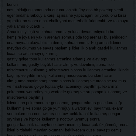
bunun
nasıl olduğunu sordu oda durumu anlattı.Joy ona bir poketop verdi
eğer birdaha raikouyla karşılaşırsa ne yapacağını biliyordu onu biraz
yıprattıktan sonra o pokeballı yani masterballı fırlatıcaktı ve raikouyu
yakalamış olucaktı...
Arcanine iyileşti ve kahramanımız yoluna devam ediyordu bu
hemşire joya en yakın arenayı sormuş oda fog arenası bu şehirdedir
ona meydan okuyabilirsin demiş.kahramanımız Fog arena liderine
meydan okumuş ve savaş başlamış lider ilk olarak gastlyi kullanmış
lexar ise arcanineyi çıkarmış
gastly gölge topu kullanmış arcanine atlamış ve alev topu
kullanmmış gastly büyük hasar almış ve devrilmiş sonra lider
misdreavusu kullanmış misdreavus hipnos kullanmış arcanine ilkinde
kaçmış ve yıldırım dişi kullanmış misdreavus bundan hasar
almış ama bayılmamış sonra hipnos kullanmış ve arcanine uyumuş
ve msstreavus gölge toplaarıyla racanineyi bayıltmış. lexarın 2.
pokemonu wartortleymiş wartortle çıkmış ve su pompa kullanmış ve
misdreavus bayılmış
liderin son pokemonu bir gengarmış gengar çıkmış gece karanlığı
kulllanmış ve sonra gölge yumruğuyla wartortleyi bayıltmış.lexarın
son pokemonu noctowlmış noctowl çelik kanat kullanmış gengar
sıyrılmış ve hipnos kullanmış noctowl uyumuş sonra
gengar karanlık darbeyle noctowlı indirmiş lexar çok üzgünmüş arena
lideri birdahaki meydan okumanı bekliyecem güzel savaştı demiş
lexar teşekkür etmiş ve onu yeniceğini söyleyip gitmiş...