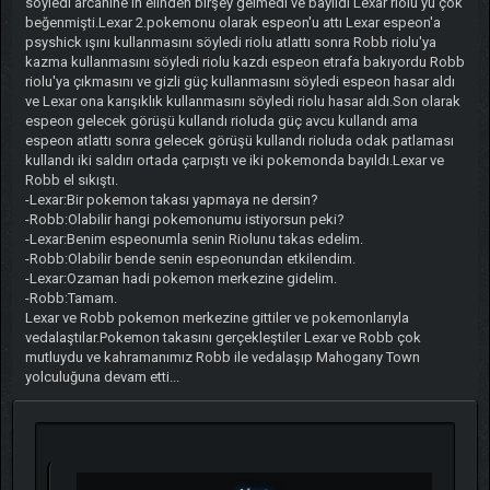
söyledi arcanine'ın elinden birşey gelmedi ve bayıldı Lexar riolu'yu çok
beğenmişti.Lexar 2.pokemonu olarak espeon'u attı Lexar espeon'a
psyshick ışını kullanmasını söyledi riolu atlattı sonra Robb riolu'ya
kazma kullanmasını söyledi riolu kazdı espeon etrafa bakıyordu Robb
riolu'ya çıkmasını ve gizli güç kullanmasını söyledi espeon hasar aldı
ve Lexar ona karışıklık kullanmasını söyledi riolu hasar aldı.Son olarak
espeon gelecek görüşü kullandı rioluda güç avcu kullandı ama
espeon atlattı sonra gelecek görüşü kullandı rioluda odak patlaması
kullandı iki saldırı ortada çarpıştı ve iki pokemonda bayıldı.Lexar ve
Robb el sıkıştı.
-Lexar:Bir pokemon takası yapmaya ne dersin?
-Robb:Olabilir hangi pokemonumu istiyorsun peki?
-Lexar:Benim espeonumla senin Riolunu takas edelim.
-Robb:Olabilir bende senin espeonundan etkilendim.
-Lexar:Ozaman hadi pokemon merkezine gidelim.
-Robb:Tamam.
Lexar ve Robb pokemon merkezine gittiler ve pokemonlarıyla
vedalaştılar.Pokemon takasını gerçekleştiler Lexar ve Robb çok
mutluydu ve kahramanımız Robb ile vedalaşıp Mahogany Town
yolculuğuna devam etti...