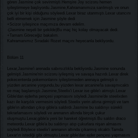
gören Jasmine çok sevinmişti.Hemşire Joy scizoru hemen
iyileştirmeye başlıyordu.Jasmine,Kahramanımıza sarılmıştı ve onun
çok iyi bir kişi olduğunu söyleedi.Lexar biraz utanmıştı.Lexar utancını
belli etmemek için Jasmine şöyle dedi
+Scizor iyileşince maçımıza devam edelim.
-(Jasmine neşeli bir şekilde)Bu maç hiç kolay olmayacak dedi.
+Tamam.Göreceğiz bakalım.
Kahramanımız Sıradaki Rozet maçını heyecanla bekliyordu.
Bölüm 11
Lexar,Jasmine'i arenada sabırsızlıkla bekliyordu.Jasmine sonunda
gelmişti.Jasmine'nin scizoru iyileşmiş ve savaşa hazırdı.Lexar direk
pokecenterda pokemonlarını iyileştirmeden arenaya gelmişti o
yüzden arcanine yorgundu,bu yüzden lexar arcanine'la savaşmıcaktı
ve maç başlamıştı.Jasmine,Steelix'i Lexar ise gible'ı atmıştı.Lexar
Gible'dan ejderha pençesi yapmasını söyledi.Jasmine'de steelixden
kazı ile karşılık vermesini söyledi.Steelix yerin altına girmişti ve tam
gible'ın altından çıkıp gible'a saldırdı.Jasmine bu saldırıyı sürekli
tekrarlamasını söyledi ve arenanın altında birçok çukur
oluşmuştu.Lexar,gible'a yeni bir hareket öğretmişti.Bu saldırı draco
meteordu.Lexar gible'a bu saldırıyı atıp çukurlara nişan almasını
söyledi.Böylece steelix'i arenanın altında çıkarmış olcaktı.Tamda
Lexar'ın istediği gibi olmuştu.Lexar gible'dan ejder pençesi yapmasını