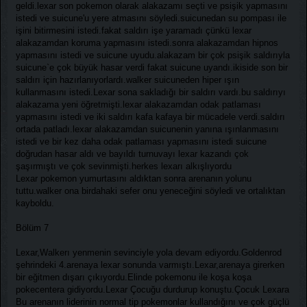
geldi.lexar son pokemon olarak alakazamı seçti ve psişik yapmasını
istedi ve suicune'u yere atmasını söyledi.suicunedan su pompası ile
işini bitirmesini istedi.fakat saldırı işe yaramadı çünkü lexar
alakazamdan koruma yapmasını istedi.sonra alakazamdan hipnos
yapmasını istedi ve suicune uyudu.alakazam bir çok psişik saldırıyla
suicune`e çok büyük hasar verdi fakat suicune uyandı.ikiside son bir
saldırı için hazırlanıyorlardı.walker suicuneden hiper ışın
kullanmasını istedi.Lexar sona sakladığı bir saldırı vardı.bu saldırıyı
alakazama yeni öğretmişti.lexar alakazamdan odak patlaması
yapmasını istedi ve iki saldırı kafa kafaya bir mücadele verdi.saldırı
ortada patladı.lexar alakazamdan suicunenin yanına ışınlanmasını
istedi ve bir kez daha odak patlaması yapmasını istedi suicune
doğrudan hasar aldı ve bayıldı turnuvayı lexar kazandı çok
şaşırmıştı ve çok sevinmişti.herkes lexarı alkışlıyordu
Lexar pokemon yumurtasını aldıktan sonra arenanın yolunu
tuttu.walker ona birdahaki sefer onu yeneceğini söyledi ve ortalıktan
kayboldu.
Bölüm 7
Lexar,Walkerı yenmenin sevinciyle yola devam ediyordu.Goldenrod
şehrindeki 4.arenaya lexar sonunda varmıştı.Lexar,arenaya girerken
bir eğitmen dışarı çıkıyordu.Elinde pokemonu ile koşa koşa
pokecentera gidiyordu.Lexar Çocuğu durdurup konuştu.Çocuk Lexara
Bu arenanın liderinin normal tip pokemonlar kullandığını ve çok güçlü