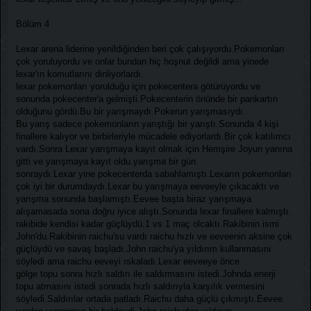
Bölüm 4
Lexar arena liderine yenildiğinden beri çok çalışıyordu.Pokemonları
çok yoruluyordu ve onlar bundan hiç hoşnut değildi ama yinede
lexar'ın komutlarını dinliyorlardı.
lexar pokemonları yorulduğu için pokecentera götürüyordu ve
sonunda pokecenter'a gelmişti.Pokecenterin önünde bir pankartın
olduğunu gördü.Bu bir yarışmaydı.Pokerun yarışmasıydı.
Bu yarış sadece pokemonların yarıştığı bir yarıştı.Sonunda 4 kişi
finallere kalıyor ve birbirleriyle mücadele ediyorlardı.Bir çok katılımcı
vardı.Sonra Lexar yarışmaya kayıt olmak için Hemşire Joyun yanına
gitti ve yarışmaya kayıt oldu.yarışma bir gün
sonraydı.Lexar yine pokecenterda sabahlamıştı.Lexarın pokemonları
çok iyi bir durumdaydı.Lexar bu yarışmaya eeveeyle çıkacaktı ve
yarışma sonunda başlamıştı.Eevee başta biraz yarışmaya
alışamasada sona doğru iyice alıştı.Sonunda lexar finallere kalmıştı.
rakibide kendisi kadar güçlüydü.1 vs 1 maç olcaktı.Rakibinin ismi
John'du.Rakibinin raichu'su vardı raichu hızlı ve eeveenin aksine çok
güçlüydü ve savaş başladı.John raichu'ya yıldırım kullanmasını
söyledi ama raichu eeveyi ıskaladı.Lexar eeveeye önce
gölge topu sonra hızlı saldırı ile saldırmasını istedi.Johnda enerji
topu atmasını istedi sonrada hızlı saldırıyla karşılık vermesini
söyledi.Saldırılar ortada patladı.Raichu daha güçlü çıkmıştı.Eevee