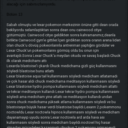
alacağı için sabırsızlanıyordu.
Bölüm 13
Sabah olmuştu ve lexar pokemon merkezinin önüne gitti dean orada
bekliyordu selamlaştıktan sonra dean onu cainwood citye
götürmüştü. Cainwood citye geldikten sonra kahramanımız,deanla
birlikte Cainwood gym'e gittiler.İçeri girdikten sonra oranın arena lideri
olan chuck'u dövüş pokeonlarınla antrenman yaptığını gördüler ve
Lexar Chuck'un pokemonlarını görmüş oldu bu onun için
avantajdı.Sonra Lexar Chuck'a meydan okudu ve savaş başladı.Chuck
ilk olarak medichamı attı
Lexarda blastoise'i çkardı Chuck medichama gizli güç kullanmasını
söyledi blastoise bunu atlattı
Lexar blastoise aqua tail kullanmasını söyledi medicham atlatamadı
ve çok hasar aldı chuck medichama meditasyon kullanmasını söyledi
Lexar blastoise hydro pompa kullanmasını söyledi medicham atlattı
ve tekrar meditasyon kullandı Lexar tekrar hydro pompa kullanmasını
söyledi ama medicham yine atlattı ve meditasyon kullandı undan
sonra chuck medichama yüksek atlama kullanmasını söyledi ve bu
blastoiseye büyük hasar verdi blastoise bayıldı.Lexarın 2.pokemmonu
noctowldu Lexar noctowla hipnos kullanmasını söyledi ve medicham
dayanamayıp uyudu sonra Lexar noctowla ard arda hava ası
kullanmasını söyledi sonra medicham bayıldı.noctowl hiç hasar
almadan mücadeleyi kazanmıştı.chuckun 2.pokemonu primapeydi