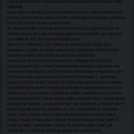
çıktı.pokemonlarını koşarak pokecentera götürdü ve hemşire onları
iyileştirdi.
Lexar akşam olduğu için pokecenterda yatmıştı.sabah uyandı yola
çıkmak üzereyken bir pankart buldu.Johto ligine katılacaktı yalnızca
bunu için 8 rozet alması gerekiyordu.
İlk arenaya doğru yola koyuldu.karşısına bir çok eğitmen çıktı ve
onlarla savaştı ve çoğu savaştan galip çıktı.Sonunda gym gelmişti
gym lideri fly türü pokemonlar kullanıyordu
liderin ismi Falknerdı.Gym lideri çok güçlüydü.ilk olarak gym
fearowunu çıkardı, Lexarda hoot-hootu çıkardı,hoot-hoot fearowu
hypnosis saldırısıyla uyuttu ve ard arda saldırılarla
fearowu yendi.Liderin ikinci pokemonu pidgeydi hoot-hoot onu
kolaylıkla yenmişti ve hoot-hoot noctowl'a dönüştü.Liderin en son
pokemonu staraptordı Lexar ne kadar çabalasada staraptorun yakın
dövüşüne karşı koyamadı ve noctowl yenildi.Lexar 2. pokemon
olarak squirtle'ı çıkardı.Squirtle su silahıyla saldırdı yalnız staraptor
onu atlattı hava asını kullandı squirtle demir savunmayla onu ucuz
atlattı sonra su pompası kullandı bu saldırı staraptora büyük hasar
vermişti ama enson ikiside ayağa kalktı staraptor cesur kuş kullandı
ve squrtleyi hakladı. Lexar arcanineyi son çıkardı ilk staraptor demir
kanat kullandı arcanine kurtuldu ve alev silahı kullandı.Staraptor
büyük hasar almıştı sonra yakın dövüş kullandı arcanine yakın
dövüşü atlattı ve ateş dişi kullandı staraptor baygın hale geldi ve
Lexar kazandı arena lideri Lexara fly rozetini verdi Lexar çok
sevinmişti ve 2.arena olan bug arenasının yolunu tuttu...