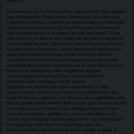
Bölüm 10
Kahramanımız en son Olivine şehrine doğru gidiyordu.Yolda giderken
bazı eğitmenlerden Olivine şehrinin liderinin çelik türü pokemonlar
kullandığını duymuştu.Lexar,lideri arcanine'la kolayca yenebileceğini
düşünüyordu.Kahramanımız Olivine şehrine gidene kadar birsürü
eğitmenle karşılaşmış ve neredeyse her maçı kazanmıştı.Olivine
şehri denize kıyısı olan ve deniz feneri olan bir şehirdi.Lexar,olivine
şehrine vardığında direk Pokecenter'a ordanda 5.arenaya gitti.Lexar
içeri girdi.İçerisi çok karanlıktı.Lexar'ı karanlıkta biri bekliyordu.Bu
arena lideri jasmine'di.Lexar ona meydan okumuştu.Jasmine
mücadeleyi kabul etmişti.Jasmine Magneton çıkarmıştı.Lexarda
düşündüğü gibi Arcanine'ı çıkarmıştı.Lexar,Arcanine'dan yüksek ısı
kullanmasını istemişti.Bu saldırı magneton'a doğrudan
deymişti.Magneton bayılmıştı.Sonra Jasmine,Steelix'ini
çıkarmıştı.Lexar sonra bişey farketti.Jasmine
üzgündü.Lexar,arcanine'ı geri çağırıp arenanın dışına doğru
çıkarken,jasmine ne oldu diye sormuştu.Lexar şöyle demişti.Ben
üzgün biriyle maç yapamam ve bu bir kızsa onun üzgünlüğüne daha
fazla üzgünlük katmak istemem dedi ve dışarı çıktı.Jasmine arkadan
lexara doğru koştu.Ona neden üzgün olduğunu anlatıyordu.2 gün
önce arenaya birilerinin geldiğini ve scizorunu kaçırdığını ve bu
yüzden üzgün olduğunu söyledi.Lexar,Jasmin'e scizorunu bulacağı
konusunda söz verdi.Lexar scizora ait bişey varmı diye
sordu.Jasmine'de evet onun bir kum torbası var.Her ne kadar bir