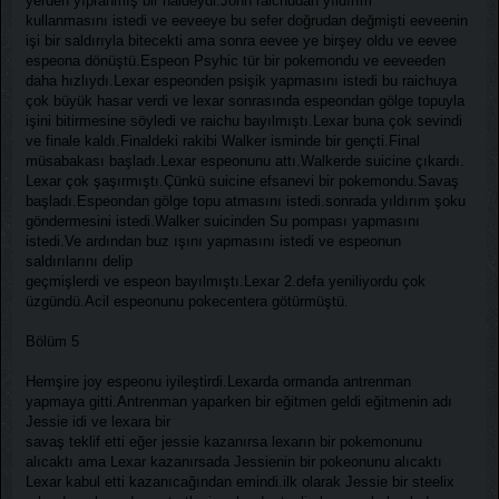
yerden yıpranmış bir haldeydi.John raichudan yıldırım
kullanmasını istedi ve eeveeye bu sefer doğrudan değmişti eeveenin
işi bir saldırıyla bitecekti ama sonra eevee ye birşey oldu ve eevee
espeona dönüştü.Espeon Psyhic tür bir pokemondu ve eeveeden
daha hızlıydı.Lexar espeonden psişik yapmasını istedi bu raichuya
çok büyük hasar verdi ve lexar sonrasında espeondan gölge topuyla
işini bitirmesine söyledi ve raichu bayılmıştı.Lexar buna çok sevindi
ve finale kaldı.Finaldeki rakibi Walker isminde bir gençti.Final
müsabakası başladı.Lexar espeonunu attı.Walkerde suicine çıkardı.
Lexar çok şaşırmıştı.Çünkü suicine efsanevi bir pokemondu.Savaş
başladı.Espeondan gölge topu atmasını istedi.sonrada yıldırım şoku
göndermesini istedi.Walker suicinden Su pompası yapmasını
istedi.Ve ardından buz ışını yapmasını istedi ve espeonun
saldırılarını delip
geçmişlerdi ve espeon bayılmıştı.Lexar 2.defa yeniliyordu çok
üzgündü.Acil espeonunu pokecentera götürmüştü.
Bölüm 5
Hemşire joy espeonu iyileştirdi.Lexarda ormanda antrenman
yapmaya gitti.Antrenman yaparken bir eğitmen geldi eğitmenin adı
Jessie idi ve lexara bir
savaş teklif etti eğer jessie kazanırsa lexarın bir pokemonunu
alıcaktı ama Lexar kazanırsada Jessienin bir pokeonunu alıcaktı
Lexar kabul etti kazanıcağından emindi.ilk olarak Jessie bir steelix