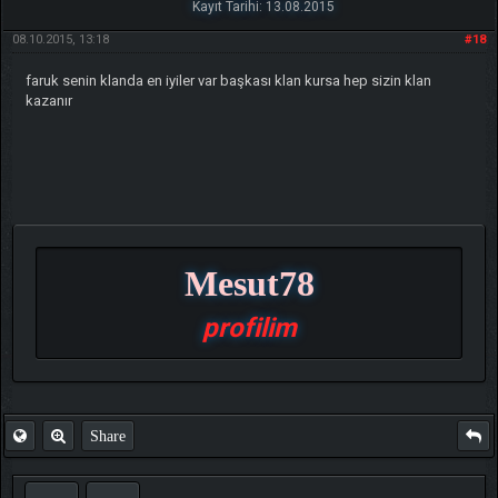
Kayıt Tarihi: 13.08.2015
08.10.2015, 13:18
#18
faruk senin klanda en iyiler var başkası klan kursa hep sizin klan
kazanır
Mesut78
profilim
Share