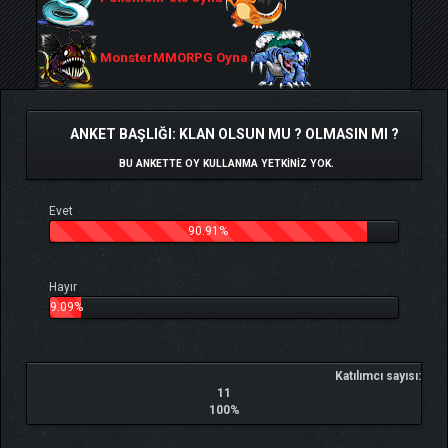
MonsterMMORPG Oyna
ANKET BAŞLIĞI: KLAN OLSUN MU ? OLMASIN MI ?
BU ANKETTE OY KULLANMA YETKINIZ YOK.
Evet
90.91%
Hayır
9.09%
Katılımcı sayısı:
11
100%