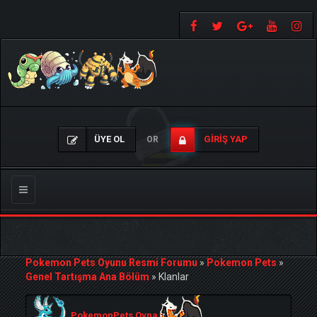
ÜYE OL
GIRIŞ YAP
OR
Gezinmeyi
Değiştir
Pokemon Pets Oyunu Resmi Forumu
»
Pokemon Pets
»
Genel Tartışma Ana Bölüm
»
Klanlar
PokemonPets Oyna