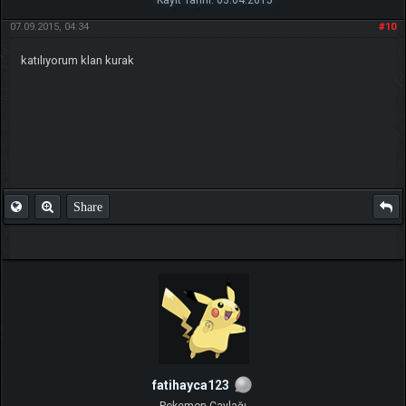
07.09.2015, 04:34
#10
katılıyorum klan kurak
Share
fatihayca123
Pokemon Çaylağı