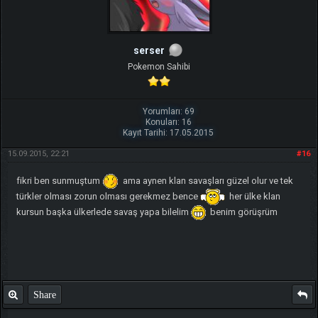
serser
Pokemon Sahibi
Yorumları: 69
Konuları: 16
Kayıt Tarihi: 17.05.2015
15.09.2015, 22:21
#16
fikri ben sunmuştum
ama aynen klan savaşları güzel olur ve tek
türkler olması zorun olması gerekmez bence
her ülke klan
kursun başka ülkerlede savaş yapa bilelim
benim görüşrüm
Share