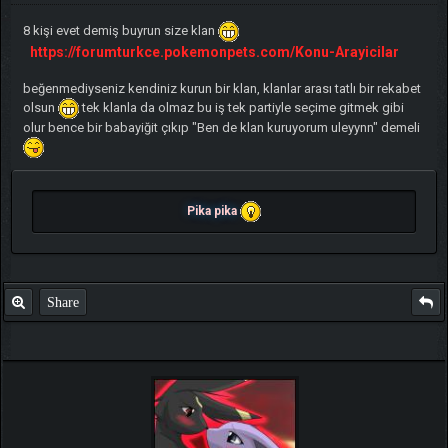
8 kişi evet demiş buyrun size klan
https://forumturkce.pokemonpets.com/Konu-Arayicilar
beğenmediyseniz kendiniz kurun bir klan, klanlar arası tatlı bir rekabet
olsun
tek klanla da olmaz bu iş tek partiyle seçime gitmek gibi
olur bence bir babayiğit çıkıp "Ben de klan kuruyorum uleyynn" demeli
Pika pika
Share