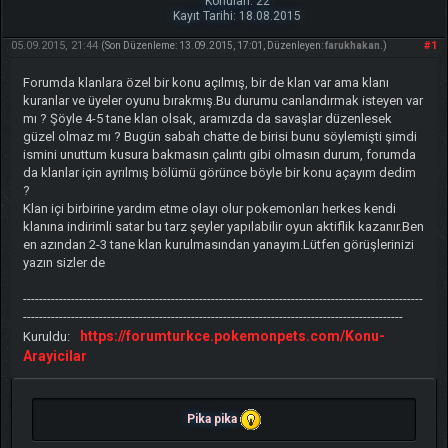
Konuları: 22
Kayıt Tarihi: 18.08.2015
05.09.2015, 21:44
#1
(Son Düzenleme: 13.09.2015, 17:01, Düzenleyen:
farukhakan
.)
Forumda klanlara özel bir konu açılmış, bir de klan var ama klanı
kuranlar ve üyeler oyunu bırakmış.Bu durumu canlandırmak isteyen var
mı ? Şöyle 4-5 tane klan olsak, aramızda da savaşlar düzenlesek
güzel olmaz mı ? Bugün sabah chatte de birisi bunu söylemişti şimdi
ismini unuttum kusura bakmasın çalıntı gibi olmasın durum, forumda
da klanlar için ayrılmış bölümü görünce böyle bir konu açayım dedim
?
Klan içi birbirine yardım etme olayı olur pokemonları herkes kendi
klanına indirimli satar bu tarz şeyler yapılabilir oyun aktiflik kazanır.Ben
en azından 2-3 tane klan kurulmasından yanayım.Lütfen görüşlerinizi
yazın sizler de
----------------------------------------------------------------------------------------------------
-----------------------------------------------------------------------------------------------
https://forumturkce.pokemonpets.com/Konu-
Kuruldu:
Arayicilar
Pika pika