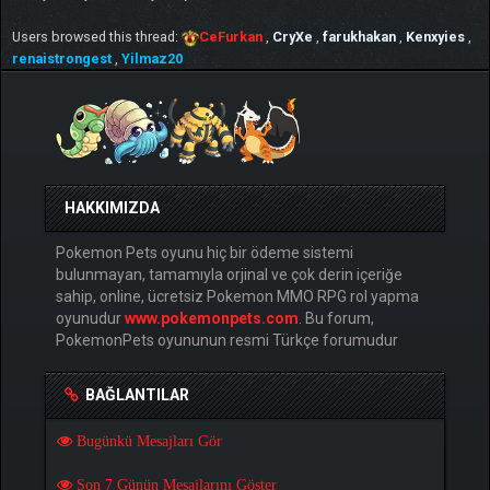
Users browsed this thread:
CeFurkan
,
CryXe
,
farukhakan
,
Kenxyies
,
renaistrongest
,
Yilmaz20
HAKKIMIZDA
Pokemon Pets oyunu hiç bir ödeme sistemi
bulunmayan, tamamıyla orjinal ve çok derin içeriğe
sahip, online, ücretsiz Pokemon MMO RPG rol yapma
oyunudur
www.pokemonpets.com
. Bu forum,
PokemonPets oyununun resmi Türkçe forumudur
BAĞLANTILAR
Bugünkü Mesajları Gör
Son 7 Günün Mesajlarını Göster