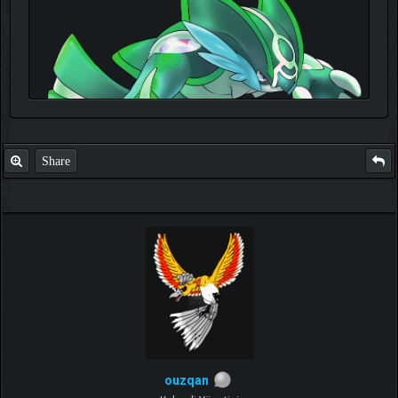
Share
TIKLA
Benim ve diğer eğitmenlerin taktikleri için
ouzqan