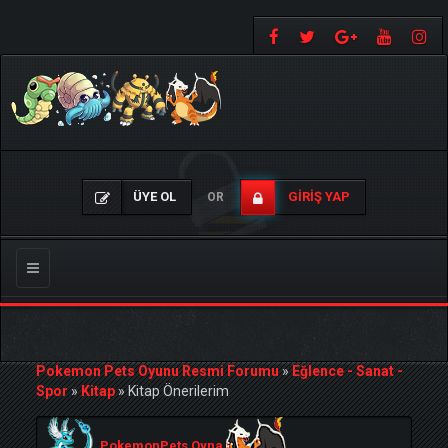
ÜYE OL
GIRIŞ YAP
OR
Gezinmeyi
Değiştir
Pokemon Pets Oyunu Resmi Forumu
»
Eğlence - Sanat -
Spor
»
Kitap
»
Kitap Önerilerim
PokemonPets Oyna