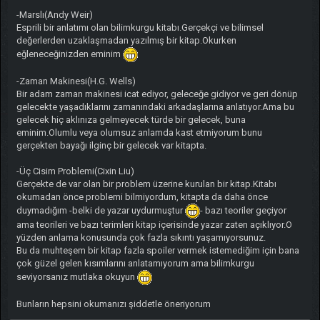
-Marslı(Andy Weir)
Esprili bir anlatımı olan bilimkurgu kitabı.Gerçekçi ve bilimsel
değerlerden uzaklaşmadan yazılmış bir kitap.Okurken
eğleneceğinizden eminim
-Zaman Makinesi(H.G. Wells)
Bir adam zaman makinesi icat ediyor, geleceğe gidiyor ve geri dönüp
gelecekte yaşadıklarını zamanındaki arkadaşlarına anlatıyor.Ama bu
gelecek hiç aklınıza gelmeyecek türde bir gelecek, buna
eminim.Olumlu veya olumsuz anlamda kast etmiyorum bunu
gerçekten bayağı ilginç bir gelecek var kitapta.
-Üç Cisim Problemi(Cixin Liu)
Gerçekte de var olan bir problem üzerine kurulan bir kitap.Kitabı
okumadan önce problemi bilmiyordum, kitapta da daha önce
duymadığım -belki de yazar uydurmuştur
- bazı teoriler geçiyor
ama teorileri ve bazı terimleri kitap içerisinde yazar zaten açıklıyor.O
yüzden anlama konusunda çok fazla sıkıntı yaşamıyorsunuz.
Bu da muhteşem bir kitap fazla spoiler vermek istemediğim için bana
çok güzel gelen kısımlarını anlatamıyorum ama bilimkurgu
seviyorsanız mutlaka okuyun
Bunların hepsini okumanızı şiddetle öneriyorum