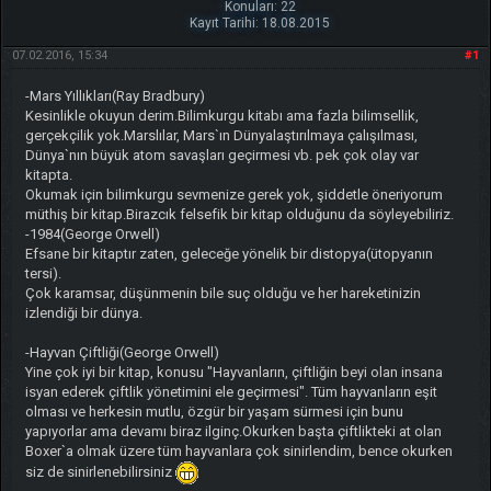
Konuları: 22
Kayıt Tarihi: 18.08.2015
07.02.2016, 15:34
#1
-Mars Yıllıkları(Ray Bradbury)
Kesinlikle okuyun derim.Bilimkurgu kitabı ama fazla bilimsellik,
gerçekçilik yok.Marslılar, Mars`ın Dünyalaştırılmaya çalışılması,
Dünya`nın büyük atom savaşları geçirmesi vb. pek çok olay var
kitapta.
Okumak için bilimkurgu sevmenize gerek yok, şiddetle öneriyorum
müthiş bir kitap.Birazcık felsefik bir kitap olduğunu da söyleyebiliriz.
-1984(George Orwell)
Efsane bir kitaptır zaten, geleceğe yönelik bir distopya(ütopyanın
tersi).
Çok karamsar, düşünmenin bile suç olduğu ve her hareketinizin
izlendiği bir dünya.
-Hayvan Çiftliği(George Orwell)
Yine çok iyi bir kitap, konusu "Hayvanların, çiftliğin beyi olan insana
isyan ederek çiftlik yönetimini ele geçirmesi". Tüm hayvanların eşit
olması ve herkesin mutlu, özgür bir yaşam sürmesi için bunu
yapıyorlar ama devamı biraz ilginç.Okurken başta çiftlikteki at olan
Boxer`a olmak üzere tüm hayvanlara çok sinirlendim, bence okurken
siz de sinirlenebilirsiniz