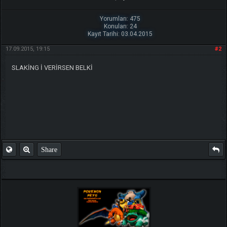
Yorumları: 475
Konuları: 24
Kayıt Tarihi: 03.04.2015
17.09.2015, 19:15
#2
SLAKİNG İ VERİRSEN BELKİ
Share