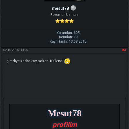
mesut78
Pokemon Uzmanı
Yorumları: 605
Konuları: 19
Kayıt Tarihi: 13.08.2015
02.10.2015, 14:07
#3
şimdiye kadar kaç poken 100lendi
Mesut78
profilim