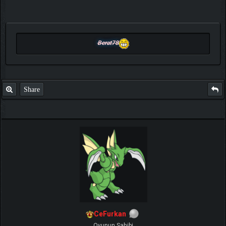
Berat78
Share
CeFurkan
Oyunun Sahibi