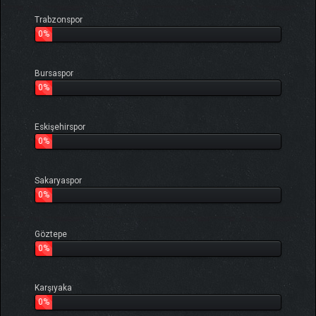
Trabzonspor
0%
Bursaspor
0%
Eskişehirspor
0%
Sakaryaspor
0%
Göztepe
0%
Karşıyaka
0%