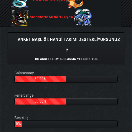
MonsterMMORPG Oyna
ANKET BAŞLIĞI: HANGI TAKIMI DESTEKLIYORSUNUZ
?
BU ANKETTE OY KULLANMA YETKINIZ YOK.
Galatasaray
50.00%
Fenerbahçe
50.00%
Beşiktaş
0%