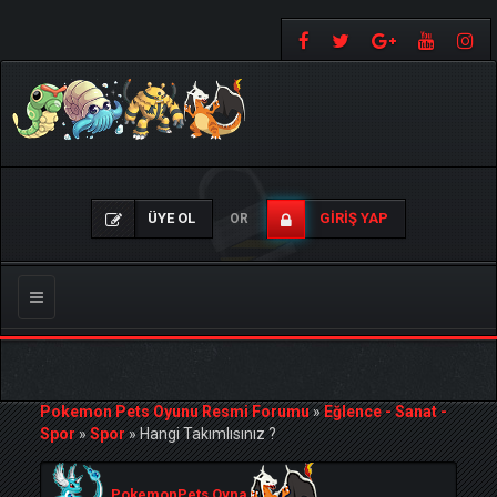
ÜYE OL
GIRIŞ YAP
OR
Gezinmeyi
Değiştir
Pokemon Pets Oyunu Resmi Forumu
»
Eğlence - Sanat -
Spor
»
Spor
»
Hangi Takımlısınız ?
PokemonPets Oyna