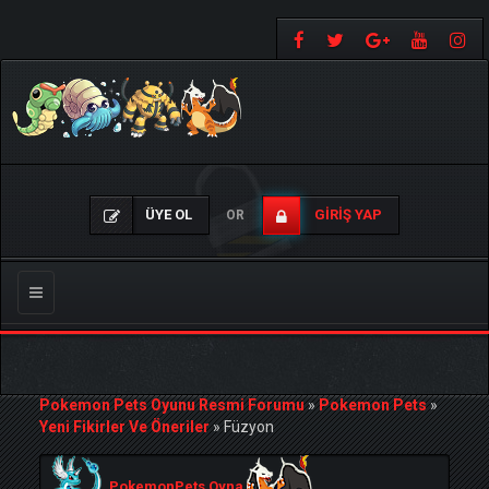
ÜYE OL
GIRIŞ YAP
OR
Gezinmeyi
Değiştir
Pokemon Pets Oyunu Resmi Forumu
»
Pokemon Pets
»
Yeni Fikirler Ve Öneriler
»
Füzyon
PokemonPets Oyna