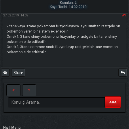
Konuları: 2
Kayıt Tarihi: 14.02.2019
27.02.2019, 14:39
#1
2 tane veya 3 tane pokemonu füzyonlayınca aynı sınıftan rastgele bir
pokemon veren bir sistem eklenebilir.
Örnek1; 3 tane shiny pokemonu füzyonlayıp rastgele bir tane shiny
pokemon elde edilebilir.
Örnek2; 3tane common sınıfı füzyonlayıp rastgele bir tane common
pokemon elde edilebilir.
Share
ARA
Hızlı Menü: