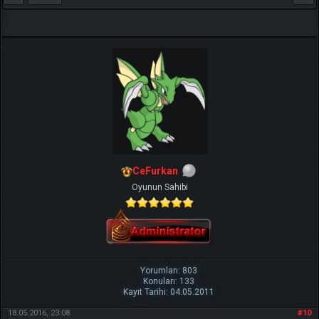
TIKLA
Benim ve diğer eğitmenlerin taktikleri için
CeFurkan
Oyunun Sahibi
Yorumları: 803
Konuları: 133
Kayıt Tarihi: 04.05.2011
18.05.2016, 23:08
#10