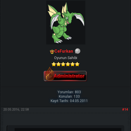
TIKLA
Benim ve diğer eğitmenlerin taktikleri için
CeFurkan
Oyunun Sahibi
Yorumları: 803
Konuları: 133
Kayıt Tarihi: 04.05.2011
20.05.2016, 22:58
#14