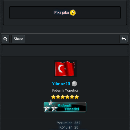
Pika pika
Share
Yilmaz20
Kıdemli Yönetici
Yorumları: 362
Konuları: 20