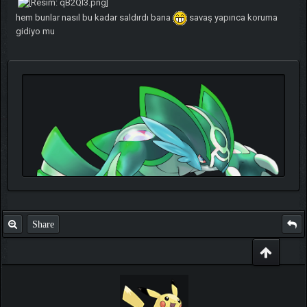
hem bunlar nasıl bu kadar saldırdı bana
savaş yapınca koruma
gidiyo mu
Share
TIKLA
Benim ve diğer eğitmenlerin taktikleri için