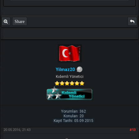
Share
TIKLA
Benim ve diğer eğitmenlerin taktikleri için
Yilmaz20
Kıdemli Yönetici
Yorumları: 362
Konuları: 20
Kayıt Tarihi: 05.09.2015
20.05.2016, 21:43
#13