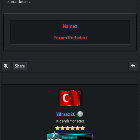
zorundasınız
Namaz
Forum Rütbeleri
Share
Yilmaz20
Kıdemli Yönetici