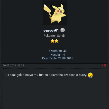
sensoy01
Pokemon Sahibi
Yorumları: 42
Konuları: 4
Kayıt Tarihi: 22.09.2015
20.05.2016, 23:38
#15
24 saat çok olmuyo mu furkan birazdaha azaltsan o süreyi