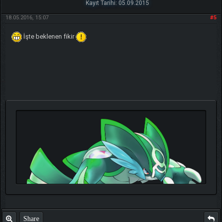
Kayıt Tarihi: 05.09.2015
18.05.2016, 15:07
#5
İşte beklenen fikir
Share