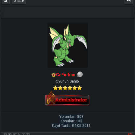
Share
TIKLA
Benim ve diğer eğitmenlerin taktikleri için
CeFurkan
Oyunun Sahibi
Yorumları: 803
Konuları: 133
Kayıt Tarihi: 04.05.2011
18.05.2016, 00:33
#3