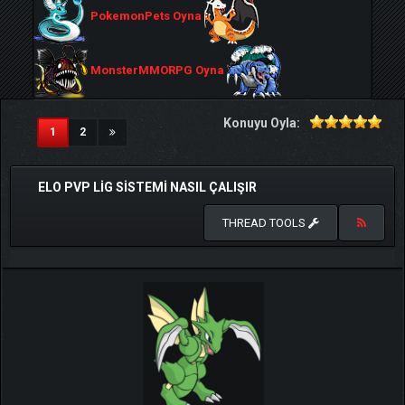
PokemonPets Oyna
MonsterMMORPG Oyna
Konuyu Oyla:
(current)
1
2
ELO PVP LIG SISTEMI NASIL ÇALIŞIR
THREAD TOOLS