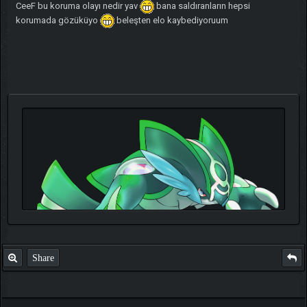
CeeF bu koruma olayı nedir yav
bana saldıranların hepsi
korumada gözüküyo
beleşten elo kaybediyoruum
Share