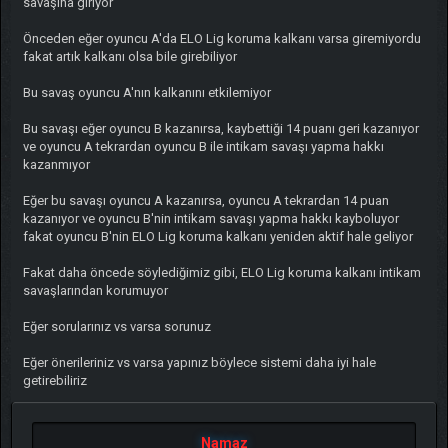
savaşına giriyor
Önceden eğer oyuncu A'da ELO Lig koruma kalkanı varsa giremiyordu
fakat artık kalkanı olsa bile girebiliyor
Bu savaş oyuncu A'nın kalkanını etkilemiyor
Bu savaşı eğer oyuncu B kazanırsa, kaybettiği 14 puanı geri kazanıyor
ve oyuncu A tekrardan oyuncu B ile intikam savaşı yapma hakkı
kazanmıyor
Eğer bu savaşı oyuncu A kazanırsa, oyuncu A tekrardan 14 puan
kazanıyor ve oyuncu B'nin intikam savaşı yapma hakkı kayboluyor
fakat oyuncu B'nin ELO Lig koruma kalkanı yeniden aktif hale geliyor
Fakat daha öncede söylediğimiz gibi, ELO Lig koruma kalkanı intikam
savaşlarından korumuyor
Eğer sorularınız vs varsa sorunuz
Eğer önerileriniz vs varsa yapınız böylece sistemi daha iyi hale
getirebiliriz
Namaz