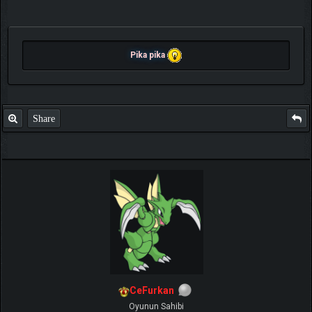
Pika pika
Share
CeFurkan
Oyunun Sahibi