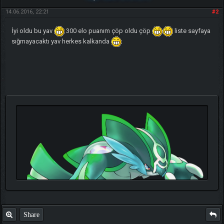
14.06.2016, 22:21
#2
İyi oldu bu yav
300 elo puanım çöp oldu çöp
liste sayfaya
sığmayacaktı yav herkes kalkanda
Share