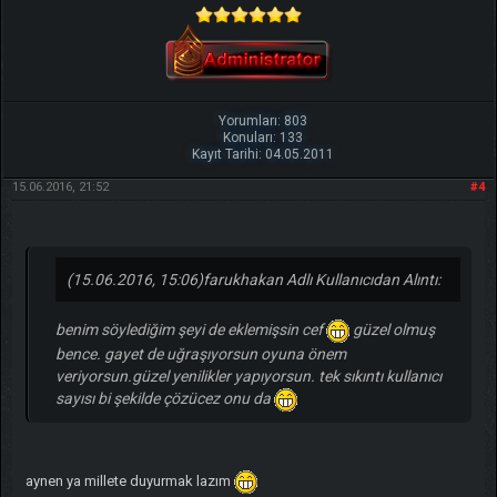
Yorumları: 803
Konuları: 133
Kayıt Tarihi: 04.05.2011
15.06.2016, 21:52
#4
(15.06.2016, 15:06)
farukhakan Adlı Kullanıcıdan Alıntı:
benim söylediğim şeyi de eklemişsin cef
güzel olmuş
bence. gayet de uğraşıyorsun oyuna önem
veriyorsun.güzel yenilikler yapıyorsun. tek sıkıntı kullanıcı
sayısı bi şekilde çözücez onu da
aynen ya millete duyurmak lazım