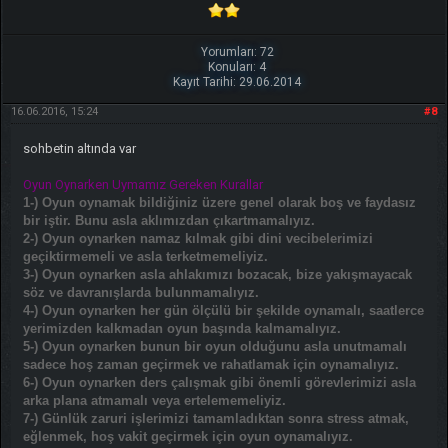
Yorumları: 72
Konuları: 4
Kayıt Tarihi: 29.06.2014
16.06.2016, 15:24
#8
sohbetin altında var
Oyun Oynarken Uymamız Gereken Kurallar
1-) Oyun oynamak bildiğiniz üzere genel olarak boş ve faydasız
bir iştir. Bunu asla aklımızdan çıkartmamalıyız.
2-) Oyun oynarken namaz kılmak gibi dini vecibelerimizi
geçiktirmemeli ve asla terketmemeliyiz.
3-) Oyun oynarken asla ahlakımızı bozacak, bize yakışmayacak
söz ve davranışlarda bulunmamalıyız.
4-) Oyun oynarken her gün ölçülü bir şekilde oynamalı, saatlerce
yerimizden kalkmadan oyun başında kalmamalıyız.
5-) Oyun oynarken bunun bir oyun olduğunu asla unutmamalı
sadece hoş zaman geçirmek ve rahatlamak için oynamalıyız.
6-) Oyun oynarken ders çalışmak gibi önemli görevlerimizi asla
arka plana atmamalı veya ertelememeliyiz.
7-) Günlük zaruri işlerimizi tamamladıktan sonra stress atmak,
eğlenmek, hoş vakit geçirmek için oyun oynamalıyız.