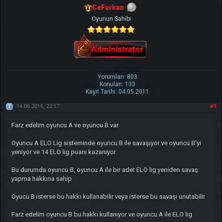
CeFurkan
Oyunun Sahibi
Yorumları: 803
Konuları: 133
Kayıt Tarihi: 04.05.2011
14.06.2016, 22:17
#1
Farz edelim oyuncu A ve oyuncu B var
Oyuncu A ELO Lig sisteminde oyuncu B ile savaşıyor ve oyuncu B'yi
yeniyor ve 14 ELO lig puanı kazanıyor
Bu durumda oyuncu B, oyuncu A ile bir adet ELO lig yeniden savaş
yapma hakkına sahip
Oyucu B isterse bu hakkı kullanabilir veya isterse bu savaşı unutabilir
Farz edelim oyuncu B bu hakkı kullanıyor ve oyuncu A ile ELO lig