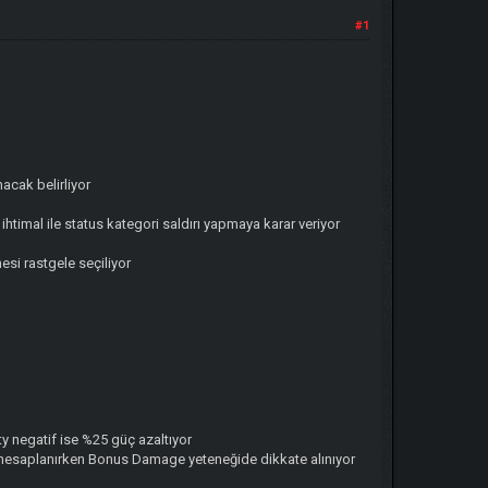
#1
acak belirliyor
htimal ile status kategori saldırı yapmaya karar veriyor
esi rastgele seçiliyor
rity negatif ise %25 güç azaltıyor
s hesaplanırken Bonus Damage yeteneğide dikkate alınıyor