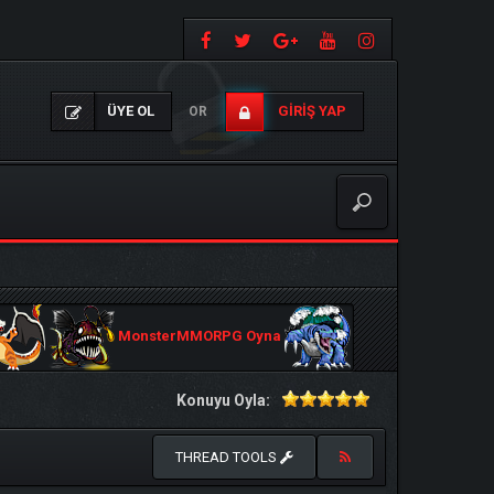
ÜYE OL
GIRIŞ YAP
OR
MonsterMMORPG Oyna
Konuyu Oyla:
THREAD TOOLS