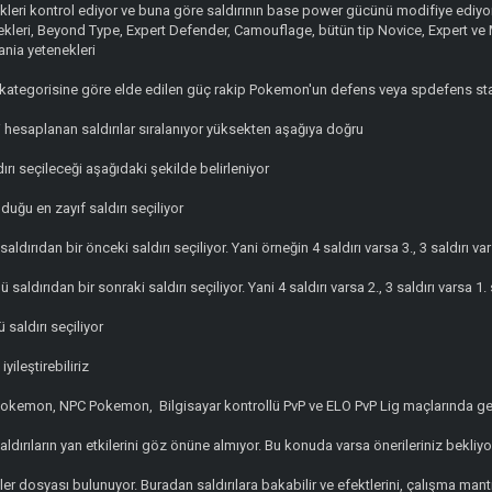
kleri kontrol ediyor ve buna göre saldırının base power gücünü modifiye ediyo
kleri, Beyond Type, Expert Defender, Camouflage, bütün tip Novice, Expert ve 
ania yetenekleri
 kategorisine göre elde edilen güç rakip Pokemon'un defens veya spdefens sta
i hesaplanan saldırılar sıralanıyor yüksekten aşağıya doğru
rı seçileceği aşağıdaki şekilde belirleniyor
lduğu en zayıf saldırı seçiliyor
saldırıdan bir önceki saldırı seçiliyor. Yani örneğin 4 saldırı varsa 3., 3 saldırı va
 saldırıdan bir sonraki saldırı seçiliyor. Yani 4 saldırı varsa 2., 3 saldırı varsa 1. 
 saldırı seçiliyor
iyileştirebiliriz
Pokemon, NPC Pokemon, Bilgisayar kontrollü PvP ve ELO PvP Lig maçlarında geç
ldırıların yan etkilerini göz önüne almıyor. Bu konuda varsa önerileriniz bekliy
ler dosyası bulunuyor. Buradan saldırılara bakabilir ve efektlerini, çalışma mantı