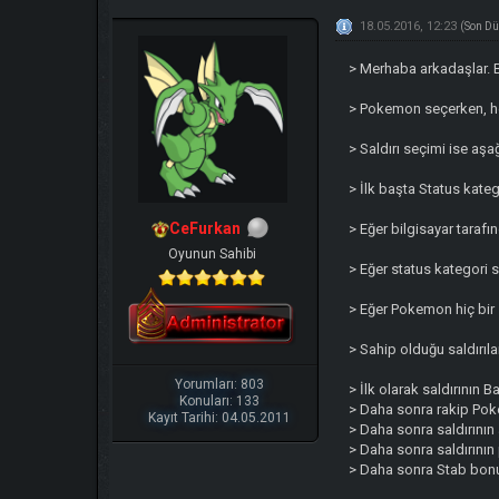
18.05.2016, 12:23
(Son Dü
> Merhaba arkadaşlar. B
> Pokemon seçerken, her
> Saldırı seçimi ise aş
> İlk başta Status kateg
CeFurkan
> Eğer bilgisayar taraf
Oyunun Sahibi
> Eğer status kategori s
> Eğer Pokemon hiç bir 
> Sahip olduğu saldırıl
Yorumları: 803
> İlk olarak saldırının
Konuları: 133
> Daha sonra rakip Poke
Kayıt Tarihi: 04.05.2011
> Daha sonra saldırının 
> Daha sonra saldırının p
> Daha sonra Stab bonu