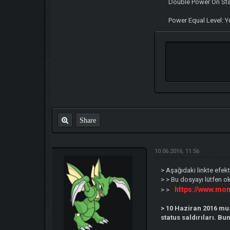
Double Power On Sta
Power Equal Level: Y
Share
10.06.2016, 11:56
> Aşağıdaki linkte efekt
> > Bu dosyayı lütfen ok
https://www.mo
> >
> 10 Haziran 2016 mu
status saldırıları. Bu