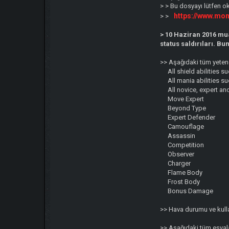
> > Bu dosyayı lütfen ok
https://www.mo
> >
> 10 Haziran 2016 mu
status saldırıları. Bu
>> Aşağıdaki tüm yeten
All shield abilities s
All mania abilities 
All novice, expert an
Move Expert
Beyond Type
Expert Defender
Camouflage
Assassin
Competition
Observer
Charger
Flame Body
Frost Body
Bonus Damage
>> Hava durumu ve kullan
>> Aşağıdaki tüm eşyal