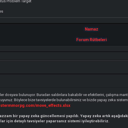
tus Problem Target
es
Namaz
Forum Rütbeleri
ler dosyası bulunuyor. Buradan saldırılara bakabilir ve efektlerini, çalışma mantı
uyunuz. Böylece bize tavsiyelerde bulunabilirsiniz ve bizde yapay zeka sistemini
nstermmorpg.com/move_effects.xlsx
azzam bir yapay zeka güncellemesi yapıldı. Yapay zeka artık aşağıdaki 
nlar için detaylı tavsiyeler yaparsanız sistemi iyileştirebiliriz.