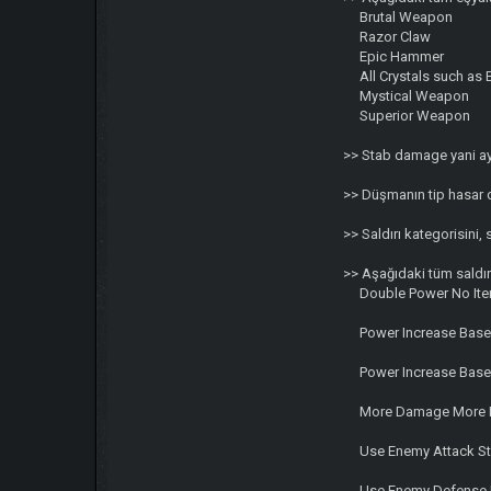
Brutal Weapon
Razor Claw
Epic Hammer
All Crystals such as B
Mystical Weapon
Superior Weapon
>> Stab damage yani ay
>> Düşmanın tip hasar de
>> Saldırı kategorisini, 
>> Aşağıdaki tüm saldırı
Double Power No Ite
Power Increase Base
Power Increase Base
More Damage More 
Use Enemy Attack St
Use Enemy Defense 