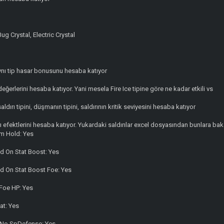
ug Crystal, Electric Crystal
nı tip hasar bonusunu hesaba katıyor
ğerlerini hesaba katıyor. Yani mesela Fire Ice tipine göre ne kadar etkili vs
saldırı tipini, düşmanın tipini, saldırının kritik seviyesini hesaba katıyor
 efektlerini hesaba katıyor. Yukardaki saldırılar excel dosyasından bunlara baka
m Hold: Yes
d On Stat Boost: Yes
d On Stat Boost Foe: Yes
Foe HP: Yes
at: Yes
No SpDefense: Yes