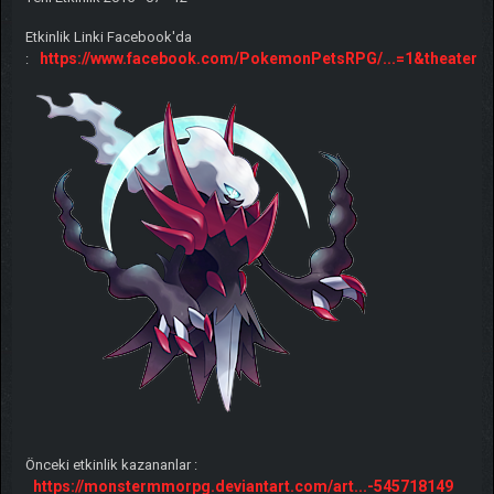
Etkinlik Linki Facebook'da
https://www.facebook.com/PokemonPetsRPG/...=1&theater
:
Önceki etkinlik kazananlar :
https://monstermmorpg.deviantart.com/art...-545718149