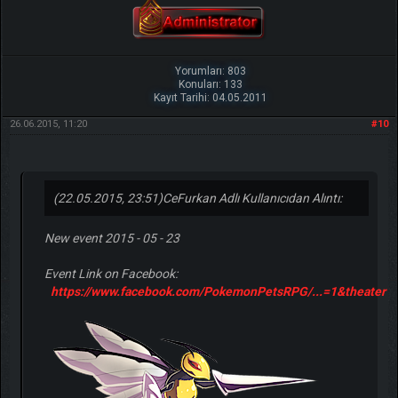
Yorumları: 803
Konuları: 133
Kayıt Tarihi: 04.05.2011
26.06.2015, 11:20
#10
(22.05.2015, 23:51)
CeFurkan Adlı Kullanıcıdan Alıntı:
New event 2015 - 05 - 23
Event Link on Facebook:
https://www.facebook.com/PokemonPetsRPG/...=1&theater