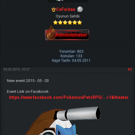
CeFurkan
Oyunun Sahibi
Yorumları: 803
Konuları: 133
Kayıt Tarihi: 04.05.2011
03.05.2015, 10:37
#2
New event 2015 - 05 - 03
Event Link on Facebook:
https://www.facebook.com/PokemonPetsRPG/...=1&theater