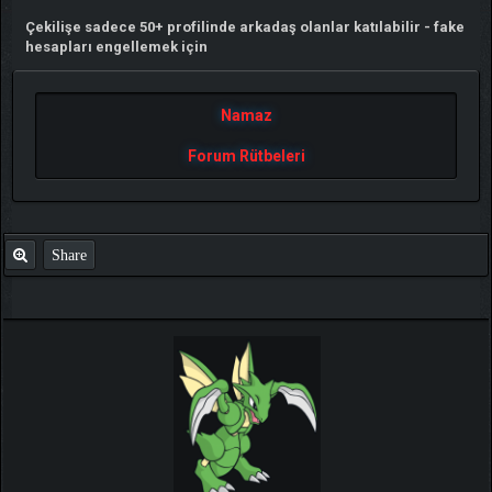
Çekilişe sadece 50+ profilinde arkadaş olanlar katılabilir - fake
hesapları engellemek için
Namaz
Forum Rütbeleri
Share