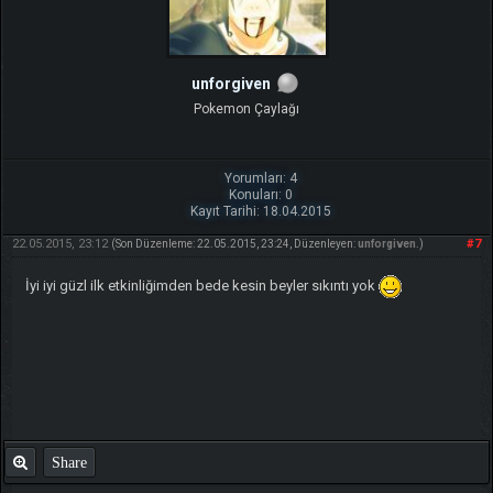
unforgiven
Pokemon Çaylağı
Yorumları: 4
Konuları: 0
Kayıt Tarihi: 18.04.2015
22.05.2015, 23:12
#7
(Son Düzenleme: 22.05.2015, 23:24, Düzenleyen:
unforgiven
.)
İyi iyi güzl ilk etkinliğimden bede kesin beyler sıkıntı yok
Share