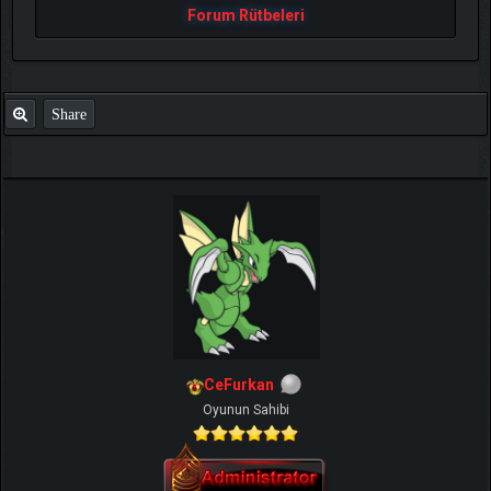
Forum Rütbeleri
Share
CeFurkan
Oyunun Sahibi