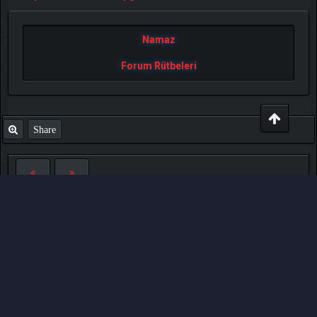
Namaz
Forum Rütbeleri
Share
ARA
KONU KAPALI
Hızlı Menü: