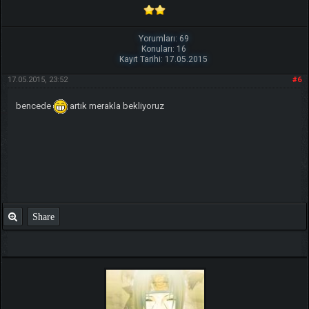
Yorumları: 69
Konuları: 16
Kayıt Tarihi: 17.05.2015
17.05.2015, 23:52
#6
bencede
artık merakla bekliyoruz
Share