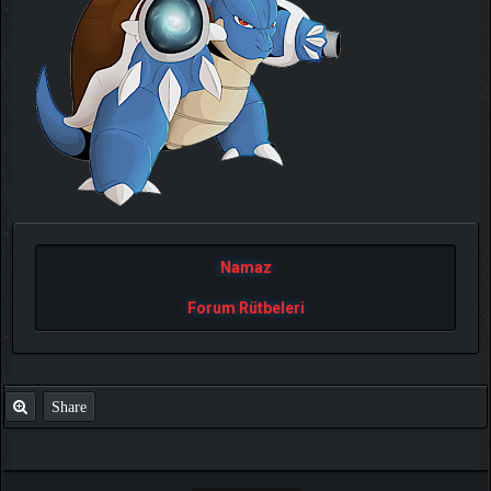
Namaz
Forum Rütbeleri
Share