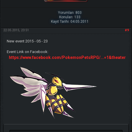
Yorumları: 803
Konuları: 133
Kayıt Tarihi: 04.05.2011
22.05.2015, 23:51
#9
New event 2015 - 05 - 23
Event Link on Facebook:
https://www.facebook.com/PokemonPetsRPG/...=1&theater