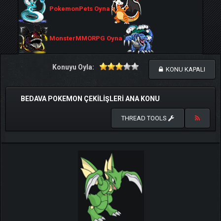
PokemonPets Oyna
MonsterMMORPG Oyna
Konuyu Oyla:
KONU KAPALI
BEDAVA POKEMON ÇEKILIŞLERI ANA KONU
THREAD TOOLS