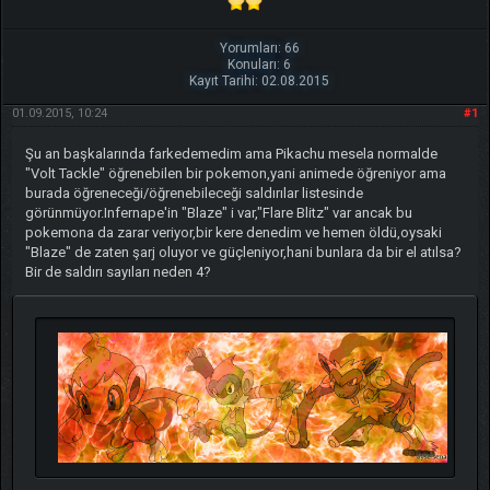
Yorumları: 66
Konuları: 6
Kayıt Tarihi: 02.08.2015
01.09.2015, 10:24
#1
Şu an başkalarında farkedemedim ama Pikachu mesela normalde
"Volt Tackle" öğrenebilen bir pokemon,yani animede öğreniyor ama
burada öğreneceği/öğrenebileceği saldırılar listesinde
görünmüyor.Infernape'in "Blaze" i var,"Flare Blitz" var ancak bu
pokemona da zarar veriyor,bir kere denedim ve hemen öldü,oysaki
"Blaze" de zaten şarj oluyor ve güçleniyor,hani bunlara da bir el atılsa?
Bir de saldırı sayıları neden 4?