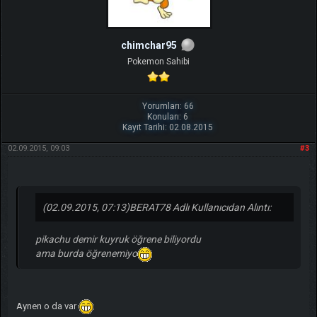
chimchar95
Pokemon Sahibi
Yorumları: 66
Konuları: 6
Kayıt Tarihi: 02.08.2015
02.09.2015, 09:03
#3
(02.09.2015, 07:13)
BERAT78 Adlı Kullanıcıdan Alıntı:
pikachu demir kuyruk öğrene biliyordu
ama burda öğrenemiyo
Aynen o da var