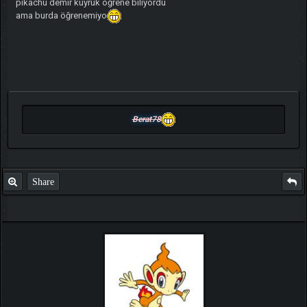
pikachu demir kuyruk öğrene biliyordu
ama burda öğrenemiyo
Berat78
Share