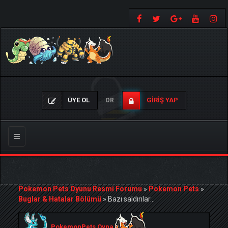
ÜYE OL
GIRIŞ YAP
OR
Gezinmeyi
Değiştir
Pokemon Pets Oyunu Resmi Forumu
»
Pokemon Pets
»
Buglar & Hatalar Bölümü
»
Bazı saldırılar...
PokemonPets Oyna